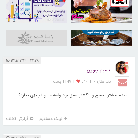
21726517
30253222
31038379
۲۲:۲۸ ۱۳۹۱/۱۲/۱۳
نسیم جوون
یک ستاره ⋆
|
544
|
1149 پست
دیدم بیشتر تسبیح و انگشتر عقیق بود واسه خانوما چیزی نداره؟
لینک مستقیم
گزارش تخلف