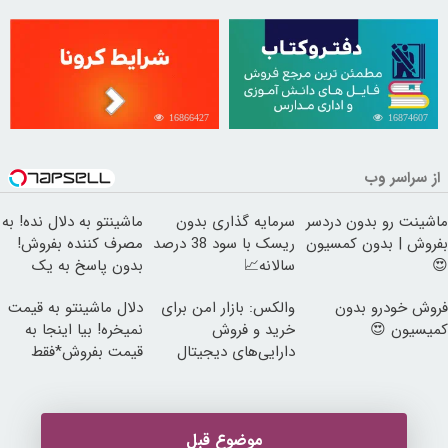
16866427
16874607
از سراسر وب
ماشینت رو بدون دردسر
سرمایه گذاری بدون
ماشینتو به دلال نده! به
بفروش | بدون کمسیون
ریسک با سود 38 درصد
مصرف کننده بفروش!
😍
سالانه📈
بدون پاسخ به یک
تماس
فروش خودرو بدون
والکس: بازار امن برای
دلال ماشینتو به قیمت
کمیسیون 😍
خرید و فروش
نمیخره! بیا اینجا به
دارایی‌های دیجیتال
قیمت بفروش*فقط
خریدار واقعی*
موضوع قبل