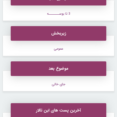
3 تا بوســــــــه
زیربخش
عمومی
موضوع بعد
جای خالی
آخرین پست های این تالار