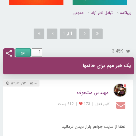
زیباکده
تبادل نظر آزاد
عمومی
1 از 1
3.45K
یک خبر مهم برای خانمها
۱۵:۰۰ ۱۳۹۱/۱۲/۱۳
مهندس مشعوف
کاربر فعال
|
173
|
612 پست
لطفا از سایت جواهر بازار دیدن فرمائید