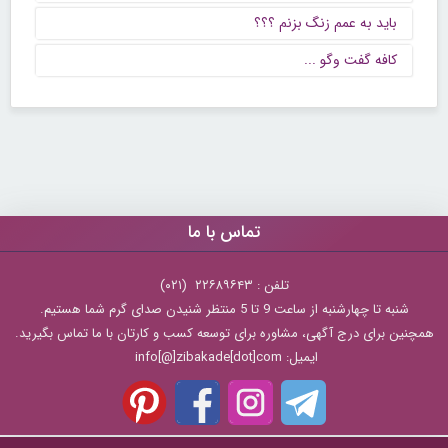
باید به عمم زنگ بزنم ؟؟؟
كافه گفت وگو ...
تماس با ما
تلفن : ۲۲۶۸۹۶۴۳ (۰۲۱)
شنبه تا چهارشنبه از ساعت 9 تا 5 منتظر شنیدن صدای گرم شما هستیم.
همچنین برای درج آگهی، مشاوره برای توسعه کسب و کارتان با ما تماس بگیرید.
ایمیل: info[@]zibakade[dot]com