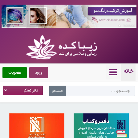
10088005
خانه
ورود
عضویت