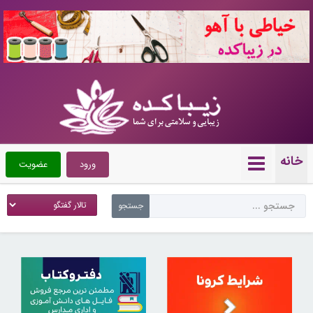
10723037
خانه
ورود
عضویت