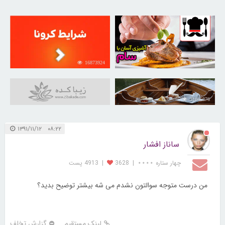
16873924
30260719
31045876
۰۸:۲۲ ۱۳۹۱/۱۱/۱۲
ساناز افشار
چهار ستاره ⋆⋆⋆⋆
|
3628
|
4913 پست
من درست متوجه سوالتون نشدم می شه بیشتر توضیح بدید؟
لینک مستقیم
گزارش تخلف