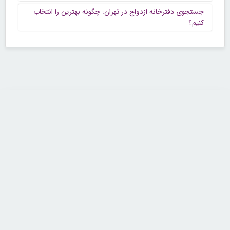
جستجوی دفترخانه ازدواج در تهران: چگونه بهترین را انتخاب
کنیم؟
تماس با ما
تلفن : ۲۲۶۸۹۶۴۳ (۰۲۱)
شنبه تا چهارشنبه از ساعت 9 تا 5 منتظر شنیدن صدای گرم شما هستیم.
همچنین برای درج آگهی، مشاوره برای توسعه کسب و کارتان با ما تماس بگیرید.
ایمیل: info[@]zibakade[dot]com
تمامی حقوق مادی و معنوی سایت محفوظ و متعلق به سايت زیباکده بوده و