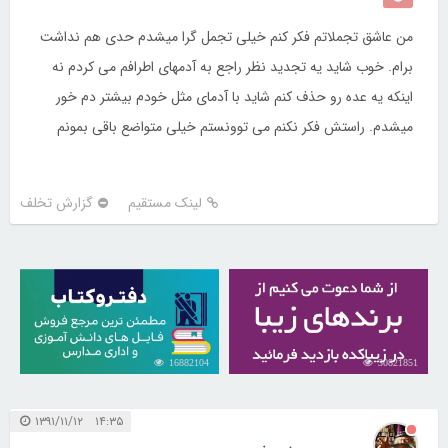
من عاشق تجملاتم فکر کنم خیلی تجمل گرا میشدم حدی هم نداشت
برام. خوب شاید یه تجدید نظر راجع به آدمهای اطرافم می کردم نه
اینکه یه عده رو حذف کنم شاید با آدمای مثل خودم بیشتر دم خور
میشدم. راستش فکر نکنم می توونستم خیلی متواضع باقی بمونم
لینک مستقیم
گزارش تخلف
16882104
30821851
۱۴:۳۵ ۱۳۹۱/۱۱/۱۲