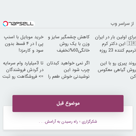
از سراسر وب
برای اولین بار در ایران
کاهش چشمگیر سایز و
خرید موبایل با اسنپ
🇮🇷 این دکتر کرم
وزن با یک روش
پی | در ۴ قسط بدون
ترمیم کننده 23 روزه
خانگی60%تخفیف
سود و کارمزد!
ساخت!
روند پیری رو با این
اگر نمی خواهید کبدتان
تا 3میلیارد وام سرمایه
روش گیاهی معکوس
چرب شود این
در گردش فروشندگان
کن
نوشیدنی خوش طعم را
=> فروشگاهت رو ثبت
بنوشید
کن
موضوع قبل
شکرگزاری ؛ راه رسیدن به آرامش. . .