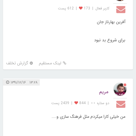
کاربر فعال
|
173
|
612 پست
آفرین بهارناز جان
برای شروع بد نبود
لینک مستقیم
گزارش تخلف
۱۳:۲۸ ۱۳۹۱/۱۲/۱۶
مریم
دو ستاره ⋆⋆
|
844
|
2439 پست
من خیلی کارا میکردم مثل فرهنگ سازی و....