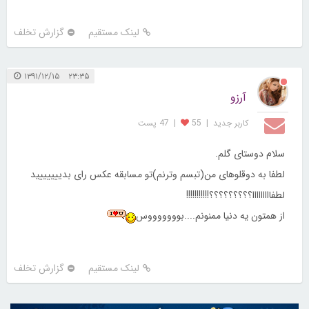
لینک مستقیم
گزارش تخلف
۲۳:۳۵ ۱۳۹۱/۱۲/۱۵
آرزو
کاربر جديد
|
55
|
47 پست
سلام دوستای گلم.
لطفا به دوقلوهای من(تبسم وترنم)تو مسابقه عکس رای بدییییییید
لطفااااااااا؟؟؟؟؟؟؟؟؟!!!!!!!!!!!
از همتون یه دنیا ممنونم....بوووووووس
لینک مستقیم
گزارش تخلف