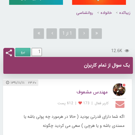
زیباکده
خانواده
روانشناسی
1 از 1
12.6K
یک سوال از تمام کاربران
۲۳:۲۰ ۱۳۹۱/۱۱/۱۱
مهندس مشعوف
کاربر فعال
|
173
|
612 پست
اگه شما دارای قدرتی بودید ( حالا در هرمورد چه پولی باشه یا
مسندی باشه و یا هرچی ) سعی می کردید چگونه