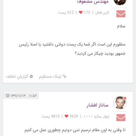
مهندس مشعوف
کاربر فعال
|
173
|
612 پست
سلام
منظورم این است اگر شما یک پست دولتی داشتید یا اصلا رئیس
جمهور بودید چیکار می کردید؟
لینک مستقیم
گزارش تخلف
۱۱:۵۶ ۱۳۹۱/۱۱/۱۳
ساناز افشار
چهار ستاره ⋆⋆⋆⋆
|
3628
|
4913 پست
تا وقتی به اون مقام نرسیم نمی دونیم چطوری عمل می کنیم