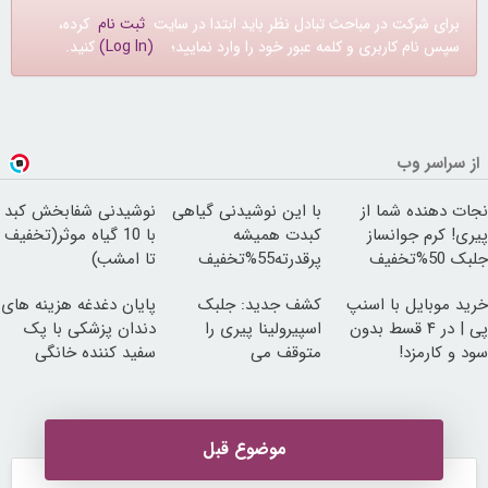
برای شرکت در مباحث تبادل نظر باید ابتدا در سایت
ثبت نام
کرده،
سپس نام کاربری و کلمه عبور خود را وارد نمایید؛
(Log In)
کنید.
از سراسر وب
نجات دهنده شما از
با این نوشیدنی گیاهی
نوشیدنی شفابخش کبد
پیری! کرم جوانساز
کبدت همیشه
با 10 گیاه موثر(تخفیف
جلبک 50%تخفیف
پرقدرته55%تخفیف
تا امشب)
خرید موبایل با اسنپ
کشف جدید: جلبک
پایان دغدغه هزینه های
پی | در ۴ قسط بدون
اسپیرولینا پیری را
دندان پزشکی با پک
سود و کارمزد!
متوقف می
سفید کننده خانگی
کند50%تخفیف
موضوع قبل