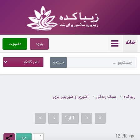
خانه
ورود
عضویت
زیباکده
سبک زندگی
آشپزی و شیرینی پزی
1 از 1
12.7K