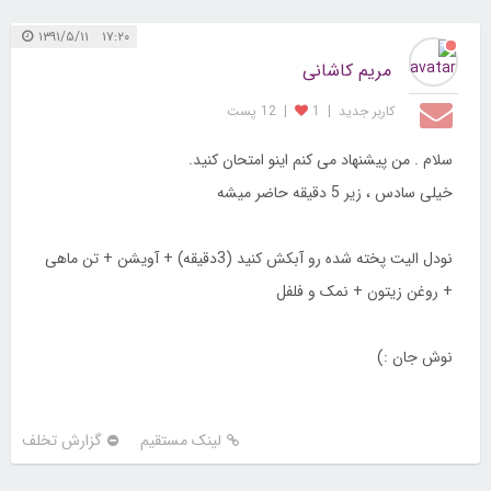
۱۷:۲۰ ۱۳۹۱/۵/۱۱
مریم کاشانی
کاربر جديد
|
1
|
12 پست
سلام . من پیشنهاد می کنم اینو امتحان کنید.
خیلی سادس ، زیر 5 دقیقه حاضر میشه
نودل الیت پخته شده رو آبکش کنید (3دقیقه) + آویشن + تن ماهی
+ روغن زیتون + نمک و فلفل
نوش جان :)
لینک مستقیم
گزارش تخلف