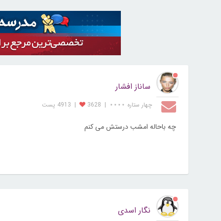
ساناز افشار
چهار ستاره ⋆⋆⋆⋆
|
3628
|
4913 پست
چه باحاله امشب درستش می کنم
نگار اسدی