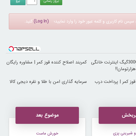
سپس نام کاربری و کلمه عبور خود را وارد نمایید؛
(Log In)
کنید.
⏳فرصت محدود!! 3000گیگ اینترنت خانگی
کمربند اصلاح کننده قوز کمر | مشاوره رایگان
 قوز کمر | پرداخت درب
سرمایه گذاری امن با طلا و نقره دیجی کالا
ربخش
موضوع بعد
 شیرینی پزی
خورش ماست