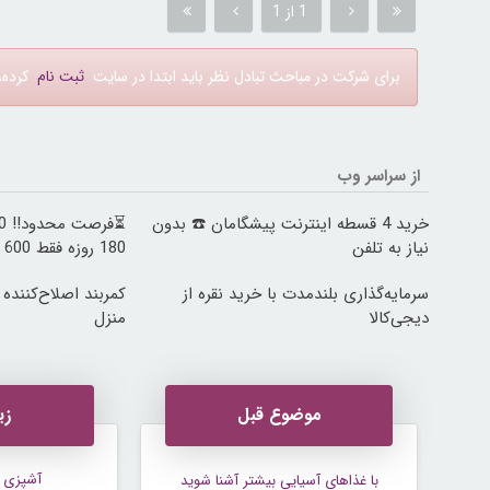
1 از 1
برای شرکت در مباحث تبادل نظر باید ابتدا در سایت
ثبت نام
کرده، 
از سراسر وب
خرید 4 قسطه اینترنت پیشگامان ☎️ بدون
نیاز به تلفن
180 روزه فقط 600 هزارتومان!!
سرمایه‌گذاری بلندمدت با خرید نقره از
کمربند اصلاح‌کننده
دیجی‌کالا
منزل
موضوع قبل
زی
آشپزی و
با غذاهای آسیایی بیشتر آشنا شوید