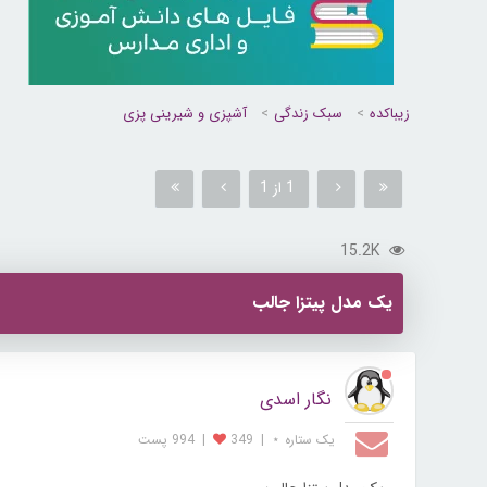
زیباکده
سبک زندگی
آشپزی و شیرینی پزی
1 از 1
15.2K
یک مدل پیتزا جالب
نگار اسدی
یک ستاره ⋆
|
349
|
994 پست