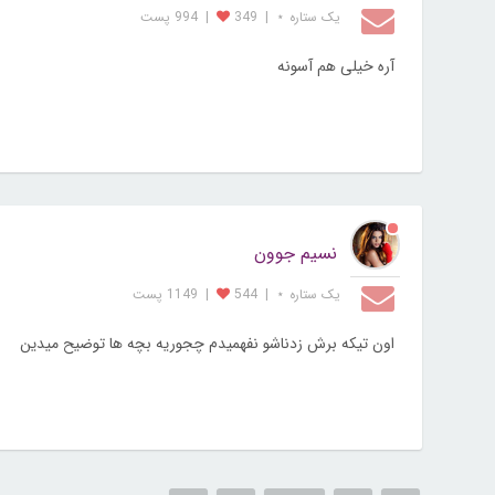
یک ستاره ⋆
|
349
|
994 پست
آره خیلی هم آسونه
نسیم جوون
یک ستاره ⋆
|
544
|
1149 پست
اون تیکه برش زدناشو نفهمیدم چجوریه بچه ها توضیح میدین