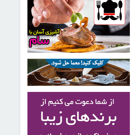
30260486
31045643