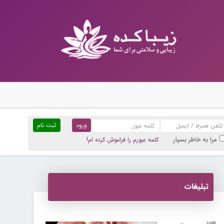
ثبت نام
مرا به خاطر بسپار
کلمه عبورم را فراموش کرده ام!
تبلیغات