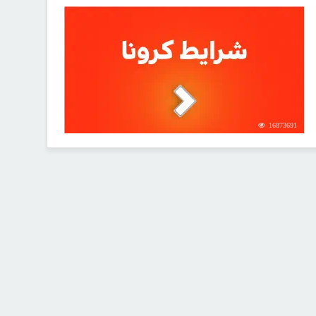
16873691