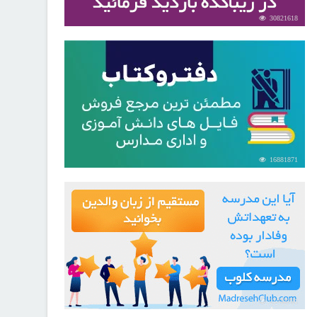
30821618
16881871
21733781