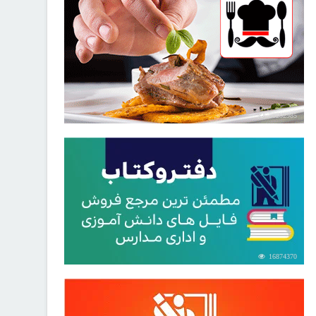
30252985
16874370