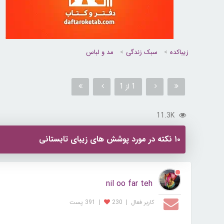
زیباکده
سبک زندگی
مد و لباس
1 از 1
11.3K
۱۰ نکته در مورد پوشش های زیبای تابستانی
nil oo far teh
کاربر فعال
|
230
|
391 پست