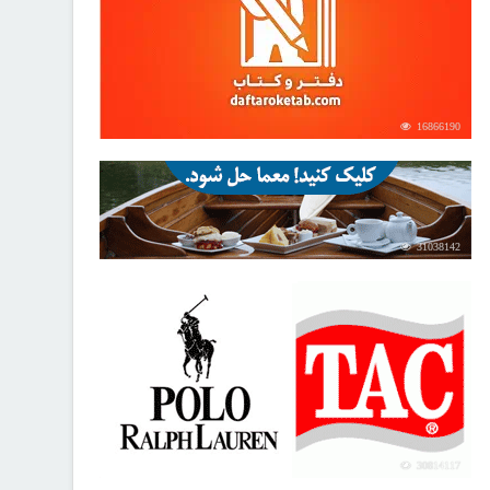
16866190
31038142
30814117