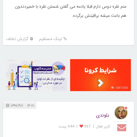
منم نقره دوس دارم.قبلا یادمه می گفتن شستن نقره با خمیردندون
هم باعث میشه براقیتش برگرده.
لینک مستقیم
گزارش تخلف
21731126
16871036
۱۴:۲۱ ۱۳۹۲/۹/۱
بلوندی
کاربر فعال
|
567
|
644 پست