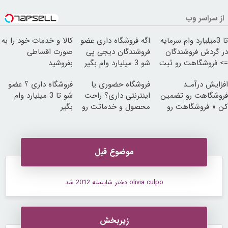
از سراسر وب
تا 3میلیارد وام سرمایه
اگه فروشگاه داری عضو
کالا و خدمات خود را به
در گردش فروشندگان
فروشندگان دیجی پی
صورت اقساطی
=> فروشگاهت رو ثبت
شو 3 میلیارد وام بگیر
بفروشید
کن
افزایش درآمـد
فروشگاه حضوری یا
فروشگاه داری ؟ عضو
فروشگاهت رو تضمین
اینترنتی داری؟ راحت
شو تا 3 میلیارد وام
کن « فروشگاهت رو
محصول و خدماتت رو
بگیر
ثبت کن »
بفروش
موضوع قبل
olivia culpo دختر شایسته 2012 شد
زیربخش