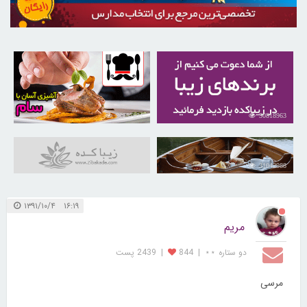
30257831
30818963
31042988
۱۶:۱۹ ۱۳۹۱/۱۰/۴
مریم
دو ستاره ⋆⋆
|
844
|
2439 پست
مرسی