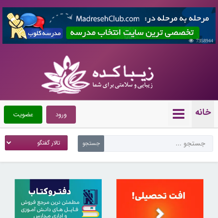
7358944
خانه
ورود
عضویت