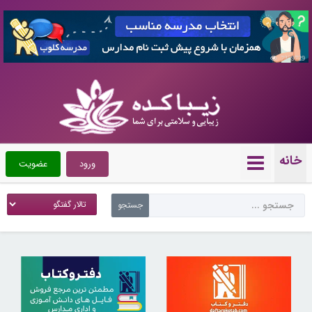
7359729
خانه
ورود
عضویت