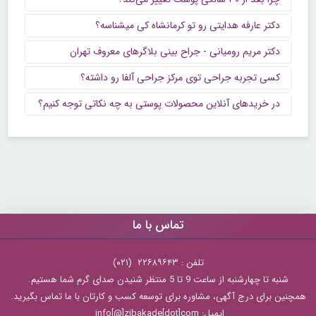
دکتر عارفه هدایتی رو تو کرمانشاه کی میشناسه؟
دکتر مریم رومیانی - جراح بینی بلاگرهای معروف تهران
کسی تجربه جراحی توی مرکز جراحی آلفا رو داشته؟
در خریدهای آنلاین محصولات پوستی به چه نکاتی توجه کنیم؟
تماس با ما
تلفن : ۲۲۶۸۹۶۴۳ (۰۲۱)
شنبه تا چهارشنبه از ساعت 9 تا 5 منتظر شنیدن صدای گرم شما هستیم.
همچنین برای درج آگهی، مشاوره برای توسعه کسب و کارتان با ما تماس بگیرید.
ایمیل: info[@]zibakade[dot]com