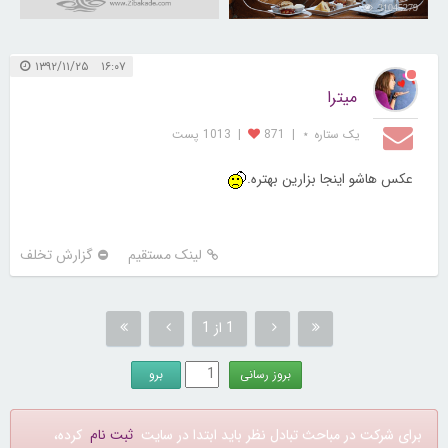
31045279
۱۶:۰۷ ۱۳۹۲/۱۱/۲۵
میترا
یک ستاره ⋆
|
871
|
1013 پست
عکس هاشو اینجا بزارین بهتره.
لینک مستقیم
گزارش تخلف
1 از 1
برای شرکت در مباحث تبادل نظر باید ابتدا در سایت
ثبت نام
کرده،