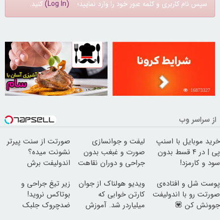
سپس نام کاربری و کلمه عبور خود را وارد نمایید؛
(Log In)
کنید.
30260122
16873327
از سراسر وب
خرید موبایل با اسنپ
لیفت و جوانسازی
صورتت از سنت پیرتر
پی | در ۴ قسط بدون
صورت و غبغب بدون
نشونت میده؟
سود و کارمزد!
جراحی و دوران نقاهت
اندولیفت برش
✨
می‌گردونه 🔰
پوست شل و افتاده‌ی
ویدیو هولناک از جوان
زیر تیغ جراحی و
صورتت رو با اندولیفت
کارتن خوابی که
بوتاکس نروید!
جوونش کن 💟
میلیاردر شد. آموزش
ضدچروک جلبک
رایگان
با40%تخفیف