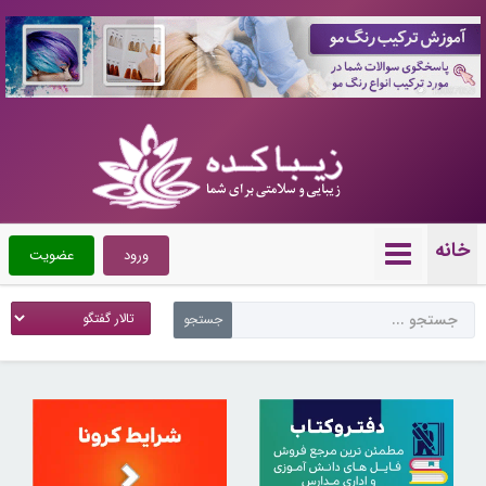
10087059
خانه
ورود
عضویت