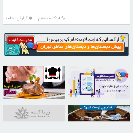
لینک مستقیم
گزارش تخلف
30250086
21723381
31035243