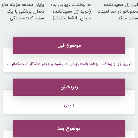
این ژل سفیدکننده
به لبخندت زیبایی بده!
پایان دغدغه هزینه های
دندوناتو در حد لمینت
(خرید ژل سفیدکننده
دندان پزشکی با پک
سفید میکنه
دندان با40%تخفیف)
سفید کننده خانگی
(40%تخفیف)
موضوع قبل
ت
زریق ژل و بوتاکس چطور باعث زیبایی می شود و چقدر ماندگار است،کدام معتبر است؟
زیربخش
زیبایی
موضوع بعد