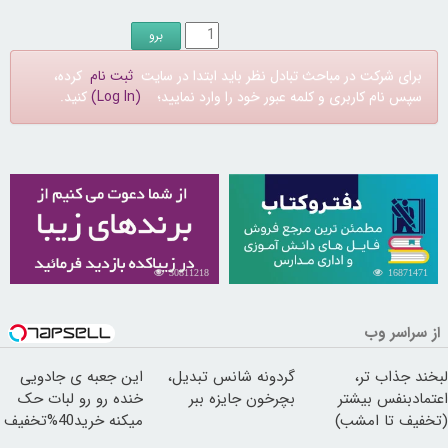
برای شرکت در مباحث تبادل نظر باید ابتدا در سایت
ثبت نام
کرده،
سپس نام کاربری و کلمه عبور خود را وارد نمایید؛
(Log In)
کنید.
30811218
16871471
از سراسر وب
لبخند جذاب تر،
گردونه شانس تبدیل،
این جعبه ی جادویی
اعتمادبنفس بیشتر
بچرخون جایزه ببر
خنده رو رو لبات حک
(تخفیف تا امشب)
میکنه خرید40%تخفیف