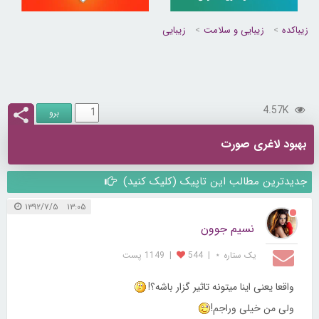
زیباکده
زیبایی و سلامت
زیبایی
4.57K
بهبود لاغری صورت
جدیدترین مطالب این تاپیک (کلیک کنید)
۱۳:۰۵ ۱۳۹۲/۷/۵
نسیم جوون
یک ستاره ⋆
|
544
|
1149 پست
واقعا یعنی اینا میتونه تاثیر گزار باشه؟!
ولی من خیلی وراجم!