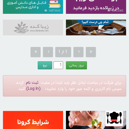
16875616
30815363
31039388
1 از 1
برای شرکت در مباحث تبادل نظر باید ابتدا در سایت
ثبت نام
کرده،
سپس نام کاربری و کلمه عبور خود را وارد نمایید؛
(Log In)
کنید.