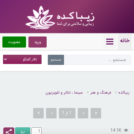
خانه
ورود
عضویت
زیباکده
فرهنگ و هنر
سینما ، تئاتر و تلویزیون
1 از 1
14.1K