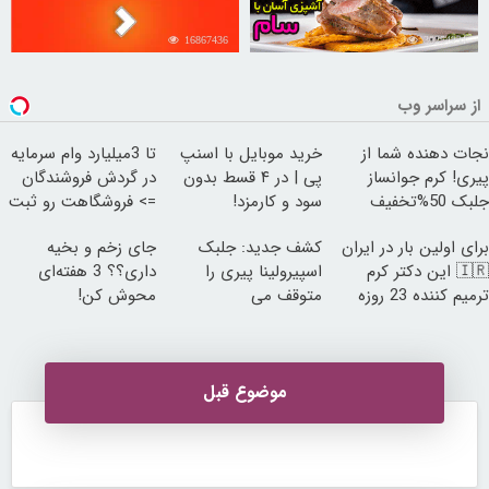
16867436
30254231
از سراسر وب
نجات دهنده شما از
خرید موبایل با اسنپ
تا 3میلیارد وام سرمایه
پیری! کرم جوانساز
پی | در ۴ قسط بدون
در گردش فروشندگان
جلبک 50%تخفیف
سود و کارمزد!
=> فروشگاهت رو ثبت
کن
برای اولین بار در ایران
کشف جدید: جلبک
جای زخم و بخیه
🇮🇷 این دکتر کرم
اسپیرولینا پیری را
داری؟؟ 3 هفته‌ای
ترمیم کننده 23 روزه
متوقف می
محوش کن!
ساخت!
کند50%تخفیف
موضوع قبل