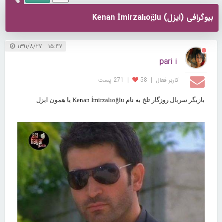
بیوگرافی (ایزل) Kenan İmirzalıoğlu
۱۵:۴۷ ۱۳۹۱/۸/۲۷
pari i
کاربر فعال
|
58
|
271 پست
بازیگر سریال روزگار تلخ به نام
Kenan İmirzalıoğlu
یا همون ایزل