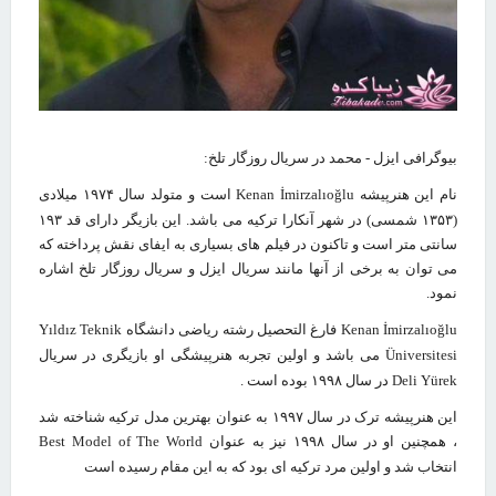
بیوگرافی ایزل - محمد در سریال روزگار تلخ
:
نام این هنرپیشه
Kenan İmirzalıoğlu
است و متولد سال ۱۹۷۴ میلادی
(۱۳۵۳ شمسی) در شهر آنکارا ترکیه می باشد. این بازیگر دارای قد ۱۹۳
سانتی متر است و تاکنون در فیلم های بسیاری به ایفای نقش پرداخته که
می توان به برخی از آنها مانند سریال ایزل و سریال روزگار تلخ اشاره
نمود
.
Kenan İmirzalıoğlu
فارغ التحصیل رشته ریاضی دانشگاه
Yıldız Teknik
Üniversitesi
می باشد و اولین تجربه هنرپیشگی او بازیگری در سریال
Deli Yürek
در سال ۱۹۹۸ بوده است
.
این هنرپیشه ترک در سال ۱۹۹۷ به عنوان بهترین مدل ترکیه شناخته شد
، همچنین او در سال ۱۹۹۸ نیز به عنوان
Best Model of The World
انتخاب شد و اولین مرد ترکیه ای بود که به این مقام رسیده است