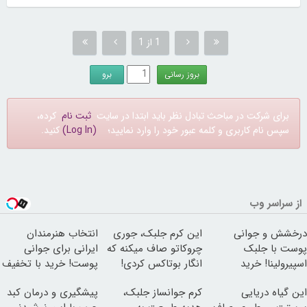
1 از 1
برای شرکت در مباحث تبادل نظر باید ابتدا در سایت
ثبت نام
کرده،
سپس نام کاربری و کلمه عبور خود را وارد نمایید؛
(Log In)
کنید.
از سراسر وب
درخشش و جوانی
این کرم جلبک، جوری
انتخاب هنرمندان
پوست با جلبک
چروکاتو صاف میکنه که
ایرانی برای جوانی
اسپیرولینا! خرید
انگار بوتاکس کردی!
پوست! خرید با تخفیف
محصول با تخفیف ویژه
(تخفیف ویژه)
ویژه
این گیاه دریایی
کرم جوانساز جلبک،
پیشگیری و درمان کبد