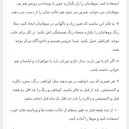
استفاده کنید. موهایتان را باز نگذارید چون با پوشاندن رویش هم پف
موهایتان می خوابد، هم وز می شود هم حالت شان را از دست می دهند.
۷-
به فکر این نباشید که تغییر زیاد و ناگهانی در موهایتان ایجاد کنید. مثلا
رنگ موهایتان را یکباره متضاد رنگ همیشگی اش نکنید. در کل برای جلب
توجه، افراطی عمل نکنید. شما عروس هستید و ناخودآگاه مرکز توجه
همه.
۸-
اگر تاج یا تور دارید، مدل تاج و تورتان باید با جواهرات و لباستان هم
خوانی داشته باشد.
۹-
هر تغییری که می خواهید در مو بدهید مثل کوتاهی، رنگ، مش، دکلره
و اکستنشن، باید از قبل به فکر باشید. کوتاهی و رنگ را حد اقل دو هفته
قبل و اکستنشن و دکلره را باید حد اقل یک ماه قبل انجام بدهید.
۱۰-
از چند هفته قبل به طور منظم از حالت دهنده ها و ویتامینه های خوب
استفاده کنید و موها را آماده کنید.