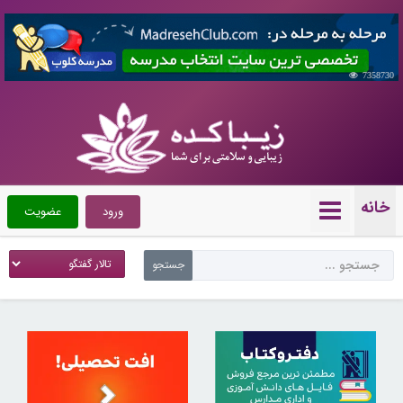
7358730
خانه
ورود
عضویت