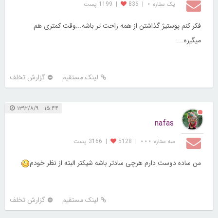
یک ستاره ⋆
|
836
|
1199 پست
فکر کنم پوستیژ گذاشتن از همه راحت تر باشه...وقت کمتری هم
میگیره....
لینک مستقیم
گزارش تخلف
۱۵:۴۴ ۱۳۹۲/۸/۹
nafas
سه ستاره ⋆⋆⋆
|
5128
|
3166 پست
من ساده دوست دارم هرچی سادتر باشه شیکتر البته از نظر خودم
لینک مستقیم
گزارش تخلف