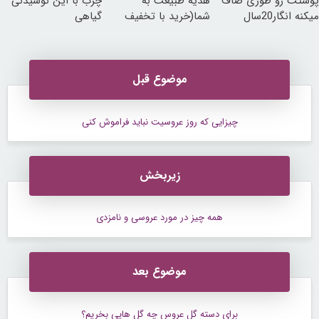
پوستت رو طوری صاف
هدیه طبیعت به
چرب با این نوشیدنی
میکنه انگار20سال
شما(خرید با تخفیف
گیاهی
جوون شدی🔥لینک
ویژه)
خرید
موضوع قبل
چیزایی که روز عروسیت نباید فراموش کنی
زیربخش
همه چیز در مورد عروسی و نامزدی
موضوع بعد
برای دسته گل عروس چه گل هایی بخریم؟