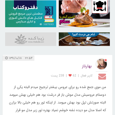
16878583
30257198
31042355
۲۲:۵۴ ۱۳۹۱/۱۰/۱۸
بهارناز
کاربر فعال
|
62
|
238 پست
من موی جمع شده رو برای عروس بیشتر ترجیح میدم البته یکی از
دوستام عروسیش مدل موش باز فر درشت بود هم خیلی بهش میومد
البته صورتش تپل بود بهش میومد. از اینکه تور رو هم خیلی بالا بزارن
که اصلا مدل مو دیده نشه خوشم نمیاد بهتره تور زیر مدل مو قرار