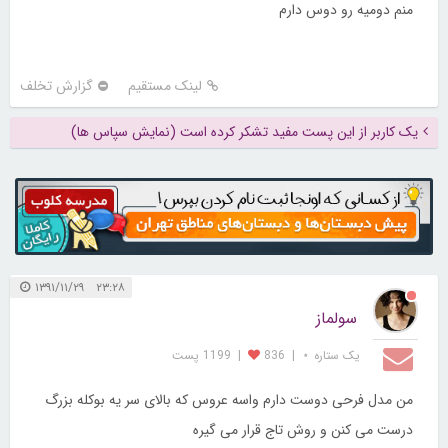
منم دومیه رو دوس دارم
لینک مستقیم
گزارش تخلف
یک کاربر از این پست مفید تشکر کرده است (نمایش سپاس ها)
۲۳:۲۸ ۱۳۹۱/۱۱/۲۹
سولماز
یک ستاره ⋆
|
836
|
1199 پست
من مدل فرحی دوست دارم واسه عروس که بالای سر یه بوکله بزرگ
درست می کنن و روش تاج قرار می گیره