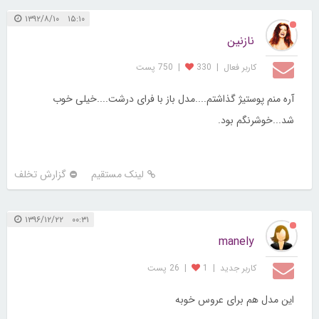
۱۵:۱۰ ۱۳۹۲/۸/۱۰
نازنین
کاربر فعال
|
330
|
750 پست
آره منم پوستیژ گذاشتم....مدل باز با فرای درشت....خیلی خوب
شد...خوشرنگم بود.
لینک مستقیم
گزارش تخلف
۰۰:۳۱ ۱۳۹۶/۱۲/۲۲
manely
کاربر جديد
|
1
|
26 پست
این مدل هم برای عروس خوبه