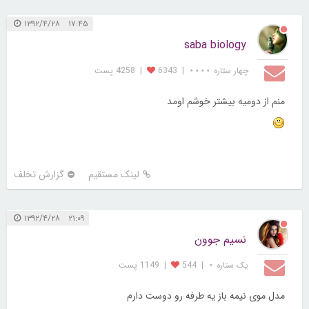
۱۷:۴۵ ۱۳۹۲/۴/۲۸
saba biology
چهار ستاره ⋆⋆⋆⋆
|
6343
|
4258 پست
منم از دومیه بیشتر خوشم اومد
لینک مستقیم
گزارش تخلف
۲۱:۰۹ ۱۳۹۲/۴/۲۸
نسیم جوون
یک ستاره ⋆
|
544
|
1149 پست
مدل موی نیمه باز یه طرفه رو دوست دارم