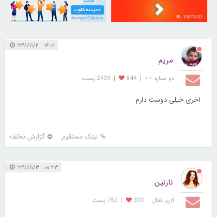
21730493
16870403
۱۶:۰۱ ۱۳۹۱/۱۱/۲
مریم
دو ستاره ⋆⋆
|
844
|
2439 پست
اخری خیلی دوست دارم
لینک مستقیم
گزارش تخلف
۰۰:۳۳ ۱۳۹۱/۱۱/۳
نازنین
کاربر فعال
|
330
|
750 پست