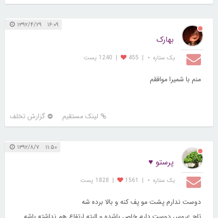
۱۶:۰۹ ۱۳۹۲/۴/۲۹
بهارک
یک ستاره ⋆
|
455
|
1240 پست
منم با شمیرا موافقم
لینک مستقیم
گزارش تخلف
۱۱:۵۰ ۱۳۹۲/۸/۷
پرستو ♥
یک ستاره ⋆
|
1561
|
1828 پست
دوست ندارم پشت مو پف کنه و بالا برده شه
تاج عروس دوست دارم خاص باشده و البته ارتفاع هم نداشته باشه