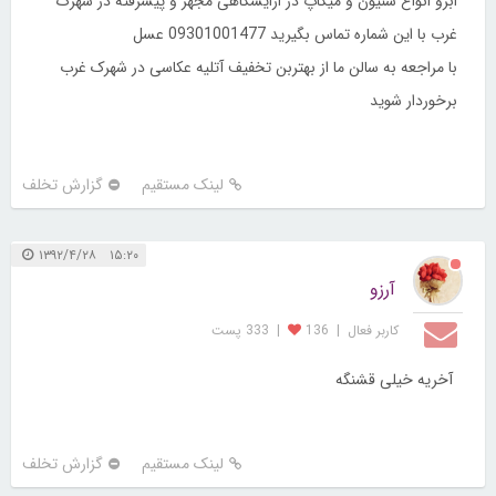
ابرو انواع شنیون و میکاپ در ارایشگاهی مجهز و پیشرفته در شهرک
غرب با این شماره تماس بگیرید 09301001477 عسل
با مراجعه به سالن ما از بهتربن تخفیف آتلیه عکاسی در شهرک غرب
برخوردار شوید
لینک مستقیم
گزارش تخلف
۱۵:۲۰ ۱۳۹۲/۴/۲۸
آرزو
کاربر فعال
|
136
|
333 پست
آخریه خیلی قشنگه
لینک مستقیم
گزارش تخلف