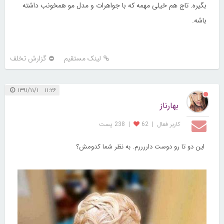
بگیره. تاج هم خیلی مهمه که با جواهرات و مدل مو همخونب داشته
باشه.
لینک مستقیم
گزارش تخلف
۱۱:۲۶ ۱۳۹۱/۱۱/۱
بهارناز
کاربر فعال
|
62
|
238 پست
این دو تا رو دوست داررررم. به نظر شما کدومش؟