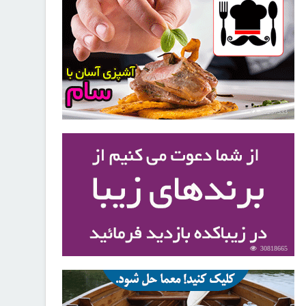
30257533
30818665