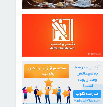
31042690
16870738
21730828