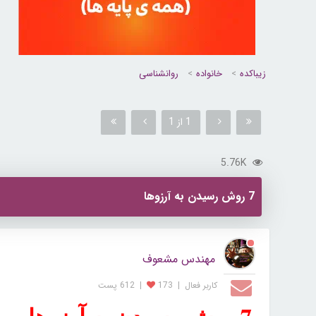
زیباکده
خانواده
روانشناسی
1 از 1
5.76K
7 روش رسیدن به آرزوها
مهندس مشعوف
کاربر فعال
|
173
|
612 پست