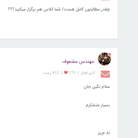
چقدر مطالبتون کامل هست/ شما کلاس هم برگزار میکنید؟؟؟
مهندس مشعوف
کاربر فعال
|
173
|
612 پست
سلام نگین جان
بسیار متشکرم
نه عزیز