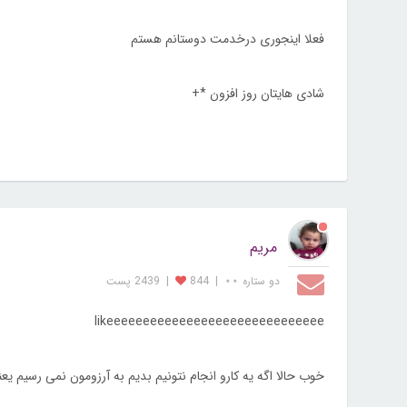
فعلا اینجوری درخدمت دوستانم هستم
شادی هایتان روز افزون *+
مریم
دو ستاره ⋆⋆
|
844
|
2439 پست
likeeeeeeeeeeeeeeeeeeeeeeeeeeeeee
خوب حالا اگه یه کارو انجام نتونیم بدیم به آرزومون نمی رسیم یعنی؟؟؟؟