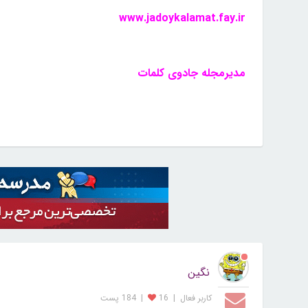
www.jadoykalamat.fay.ir
مدیرمجله جادوی کلمات
نگین
کاربر فعال
|
16
|
184 پست