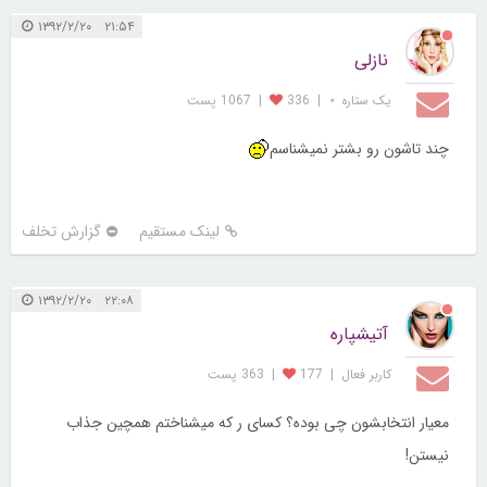
۲۱:۵۴ ۱۳۹۲/۲/۲۰
نازلی
یک ستاره ⋆
|
336
|
1067 پست
چند تاشون رو بشتر نمیشناسم
لینک مستقیم
گزارش تخلف
۲۲:۰۸ ۱۳۹۲/۲/۲۰
آتیشپاره
کاربر فعال
|
177
|
363 پست
معیار انتخابشون چی بوده؟ کسای ر که میشناختم همچین جذاب
نیستن!