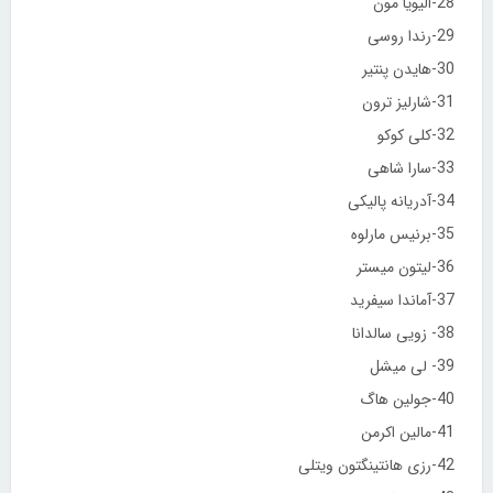
28-الیویا مون
29-رندا روسی
30-هایدن پنتیر
31-شارلیز ترون
32-کلی کوکو
33-سارا شاهی
34-آدریانه پالیکی
35-برنیس مارلوه
36-لیتون میستر
37-آماندا سیفرید
38- زویی سالدانا
39- لی میشل
40-جولین هاگ
41-مالین اکرمن
42-رزی هانتینگتون ویتلی