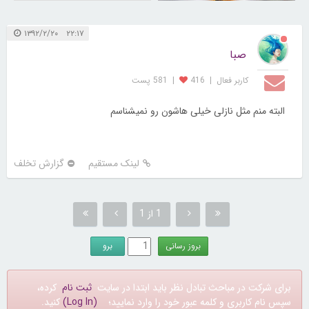
۲۲:۱۷ ۱۳۹۲/۲/۲۰
صبا
کاربر فعال
|
416
|
581 پست
البته منم مثل نازلی خیلی هاشون رو نمیشناسم
لینک مستقیم
گزارش تخلف
1 از 1
برای شرکت در مباحث تبادل نظر باید ابتدا در سایت
ثبت نام
کرده،
سپس نام کاربری و کلمه عبور خود را وارد نمایید؛
(Log In)
کنید.