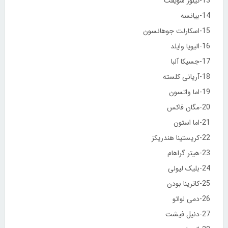
13-تیلور سویفت
14-بیانسه
15-اسکارلت جوهانسون
16-الیویا وایلد
17-جسیکا آلبا
18-آریانی کلسته
19-اما واتسون
20-مگان فاکس
21-اما استون
22-کریستینا هندریکز
23-هیتر گراهام
24-بلیک لیولی
25-کاترینا بودن
26-دمی لواتو
27-دنیل فیشت