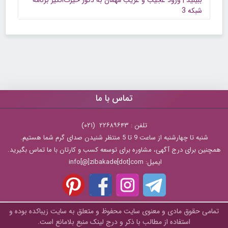
ببینید | ورود عجیب و غریب مهمان به دکور حیرت‌انگیز برنامه
شبکه 3
تماس با ما
تلفن : ۲۲۶۸۹۶۴۳ (۰۲۱)
شنبه تا چهارشنبه از ساعت 9 تا 5 منتظر شنیدن صدای گرم شما هستیم.
همچنین برای درج آگهی، مشاوره برای توسعه کسب و کارتان با ما تماس بگیرید.
ایمیل: info[@]zibakade[dot]com
تمامی حقوق مادی و معنوی سایت محفوظ و متعلق به سايت زیباکده بوده و
استفاده از مطالب با ذکر و درج لینک منبع بلامانع است.