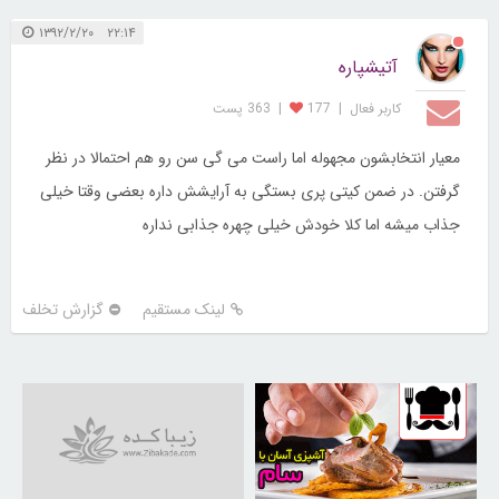
۲۲:۱۴ ۱۳۹۲/۲/۲۰
آتیشپاره
کاربر فعال
|
177
|
363 پست
معیار انتخابشون مجهوله اما راست می گی سن رو هم احتمالا در نظر
گرفتن. در ضمن کیتی پری بستگی به آرایشش داره بعضی وقتا خیلی
جذاب میشه اما کلا خودش خیلی چهره جذابی نداره
لینک مستقیم
گزارش تخلف
30258038