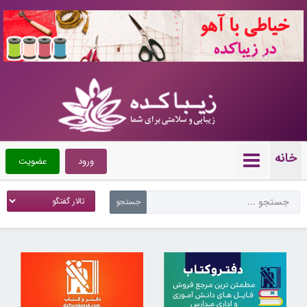
10722162
خانه
ورود
عضویت