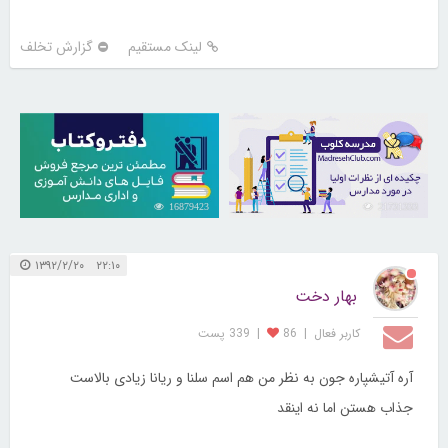
لینک مستقیم
گزارش تخلف
16879423
21731333
۲۲:۱۰ ۱۳۹۲/۲/۲۰
بهار دخت
کاربر فعال
|
86
|
339 پست
آره آتیشپاره جون به نظر من هم اسم سلنا و ریانا زیادی بالاست
جذاب هستن اما نه اینقد