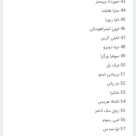
43-جوردنا بروستر
44-سارا هایلند
45-نایا ریورا
46-ایون استراهوسکی
47-اشلی گرین
48-نینا دوبرو
49-سوفیا ورگرا
50-لیک بل
51-بریتانی اسنو
52-بار پالی
53-شکیرا
54-کامالا هریس
55-رچل مک آدامز
56-امی رسوم
57-اوا مندس