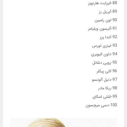
88-الیزابت هارنویز
89-آپریل رز
90-لون رامبین
91-آلیسون ویلیامز
92-کندا پرز
93-لینزی تورس
94-داون الیویری
95-زویی دشانل
96-کلی پیکلر
97-دنیل آلونسو
98-ربکا مادر
99-اشلی اسکای
100-دسی میچسون