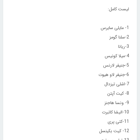
لیست کامل:
1- مایلی سایرس
2-سلنا گومز
3-ریانا
4-میلا کونیس
5-جنیفر لارنس
6-جنیفر لاو هیوت
7-اشلی تیزدال
8- کیت آپتن
9- ونسا هاجنز
10-الیشا کاتبرت
11-کتی پری
12- کیت بکینسل