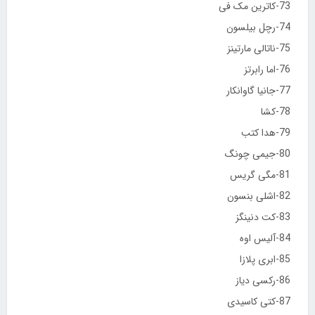
73-کاترین مک فی
74-رچل بیلسون
75-ناتالی مارتینز
76-اما رابرتز
77-جانیا گاوانکار
78-کشا
79-هدا کتب
80-جیمی چونگ
81-مگی گریس
82-اشلی بنسون
83-کت دنینگز
84-آلیس اوه
85-ابری پلازا
86-رکسی دیاز
87-کتی کاسیدی