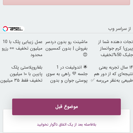
از سراسر وب
نجات دهنده شما از
ماشینت رو بدون دردسر
عمل زیبایی پلک با 10
پیری! کرم جوانساز
بفروش | بدون کمسیون
میلیون تخفیف 👀 رزرو
جلبک 50%تخفیف
😍
محدود
۱۴ سال تجربه یعنی
🌟 اندولیفت در 1
بلفاروپلاستی پلک
نتیجه‌ای که از دور هم
جلسه 💜 راهی به سوی
پایین با ۱۰ میلیون
طبیعی به‌نظر می‌رسه ✅
پوستی جوان و بدون
تخفیف فقط ۳۵ میلیون
افتادگی
👀
موضوع قبل
بلافاصله بعد از یک اتفاق ناگوار نخوابید