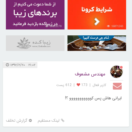
30819170
16871243
31043195
۲۱:۰۲ ۱۳۹۲/۲/۲۰
مهندس مشعوف
کاربر فعال
|
173
|
612 پست
ایرانی هاش پس کووووووووووو ؟!
لینک مستقیم
گزارش تخلف