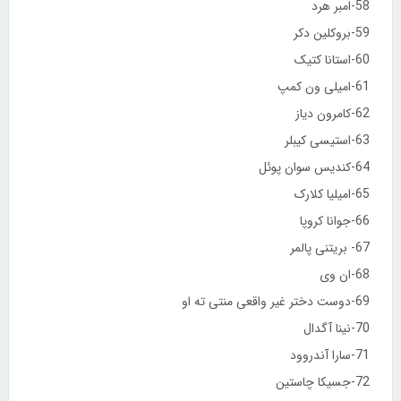
58-امبر هرد
59-بروکلین دکر
60-استانا کتیک
61-امیلی ون کمپ
62-کامرون دیاز
63-استیسی کیبلر
64-کندیس سوان پوئل
65-امیلیا کلارک
66-جوانا کروپا
67- بریتنی پالمر
68-ان وی
69-دوست دختر غیر واقعی منتی ته او
70-نینا آگدال
71-سارا آندروود
72-جسیکا چاستین