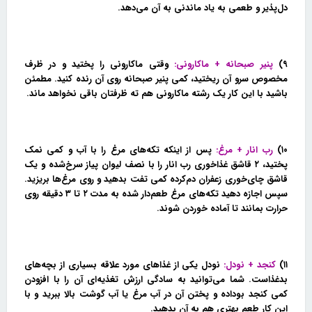
دل‌پذیر و طعمی به یاد ماندنی به آن می‌دهد.
۹)
پنیر صبحانه + ماکارونی:
وقتی ماکارونی را پختید و در ظرف
مخصوص سرو آن ریختید، کمی پنیر صبحانه روی آن رنده کنید. مطمئن
باشید با این کار یک رشته ماکارونی هم ته ظرفتان باقی نخواهد ماند.
۱۰)
رب انار + مرغ:
پس از اینکه تکه‌های مرغ را با آب و کمی نمک
پختید، ۲ قاشق غذاخوری رب انار را با نصف لیوان پیاز سرخ‌شده و یک
قاشق چای‌خوری زعفران دم‌کرده کمی تفت بدهید و روی مرغ‌ها بریزید.
سپس اجازه دهید تکه‌های مرغ طعم‌دار شده به مدت ۲ تا ۳ دقیقه روی
حرارت بمانند تا آماده خوردن شوند.
۱۱)
کنجد + نودل:
نودل یکی از غذاهای مورد علاقه بسیاری از بچه‌های
بدغذاست. شما می‌توانید به سادگی ارزش تغذیه‌ای آن را با افزودن
کمی کنجد بوداده و پختن آن در آب مرغ یا آب گوشت بالا ببرید و با
این کار طعم بهتری هم به آن بدهید.