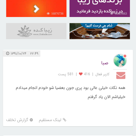
16876736
30824663
31048688
۲۲:۴۹ ۱۳۹۱/۱۰/۲۴
صبا
کاربر فعال
|
416
|
581 پست
همه نکات خیلی عالی بود پری جون بعضیا شو خودم انجام میدادم
خیلیاشم الان یاد گرفتم
لینک مستقیم
گزارش تخلف