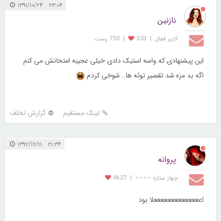
۲۳:۰۴ ۱۳۹۱/۱۰/۲۴
نازنین
کاربر فعال
|
330
|
750 پست
این پیشنهادی که واسه استیک دادی خیلی عجیبه امتحانش می کنم
اگه بد مزه شد تقصیر توئه ها.. شوخی کردم
لینک مستقیم
گزارش تخلف
۲۱:۳۴ ۱۳۹۲/۱۲/۱۱
پروانه
چهار ستاره ⋆⋆⋆⋆
|
4627
اععععععععععععععلا بود