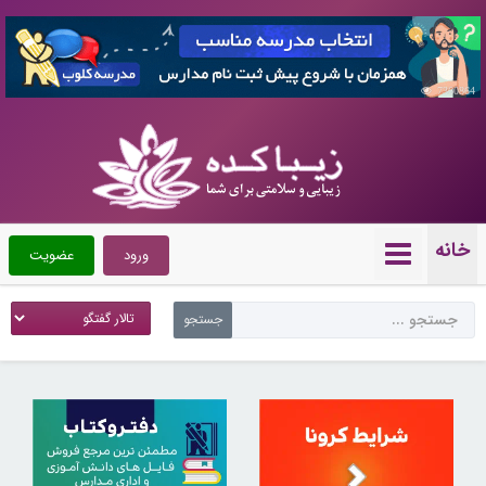
7360864
خانه
ورود
عضویت