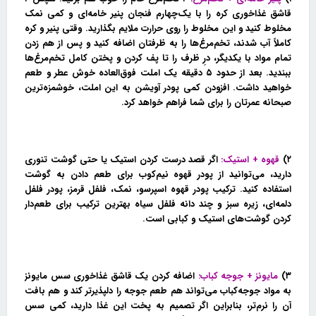
قاشق غذاخوری کره را با یک‌چهارم فنجان پنیر خامه‌ای و کمی نمک
مخلوط کنید و این مخلوط را روی حرارت ملایم بگذارید. وقتی پنیر و کره
کاملاً آب شدند، تخم‌مرغ‌ها را به ظرفتان اضافه کنید و پس از هم زدن
تمام مواد با یکدیگر، درِ ظرف را تا پف کردن و پختن کامل تخم‌مرغ‌ها
ببندید. بعد از حدود ۵ دقیقه یک املت فوق‌العاده خوش عطر و طعم
خواهید داشت. افزودن کمی پودر آویشن به این املت، خوشمزه‌ترین
صبحانه عمرتان را برای شما فراهم خواهد کرد.
۲)
قهوه + استیک:
اگر قصد درست کردن استیک یا حتی گوشت تنوری
دارید، می‌توانید از پودر قهوه نیم‌کوب برای طعم دادن به گوشت
استفاده کنید. ترکیب پودر قهوه اسپرسو، نمک، فلفل قرمز، پودر فلفل
دلمه‌ای، زیره سبز و چند دانه فلفل سیاه بهترین ترکیب برای طعم‌دار
کردن گوشت‌های استیک و کبابی است.
۳)
مایونز + جوجه کباب:
اضافه کردن یک قاشق غذاخوری سس مایونز
به مواد جوجه‌کباب می‌تواند هم طعم جوجه را دلپذیرتر کند و هم بافت
آن را نرم‌تر، بنابراین اگر تصمیم به پخت این غذا دارید، کمی سس