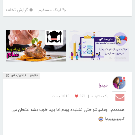
لینک مستقیم
گزارش تخلف
30263531
21736826
۱۳:۴۲ ۱۳۹۲/۱۲/۱۶
میترا
یک ستاره ⋆
|
871
|
1013 پست
هممممم...بعضیاشو حتی نشنیده بودم.اما باید خوب بشه امتحان می
کنییییییییم!