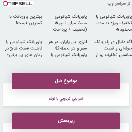
از سراسر وب
پاوربانک شیائومی با
پاوربانک شیائومی
بهترین پاوربانک با
تخفیف ویژه به مدت
2۰۰۰۰ میلی آمپر🔥
کمترین قیمت❗
محدود🔥
(تخفیف + پرداخت
درب منزل)
اگه دنبال ی پاوربانک
انرژی بی پایان، در هر
پاوربانک شیائومی با
حرفه‌ای و قیمت
سفر و هر لحظه😍
قابلیت فست شارژ در
مناسبی تخفیف رو از
پاوربانک شیائومی با
زمان های بی برقی⚡
دست نده👌🏻
تخفیف ویژه🔥
موضوع قبل
شيريني گردويي با نوتلا
زیربخش