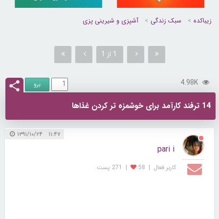
زیباکده
سبک زندگی
آشپزی و شیرینی پزی
1 از 1
4.98K
14 ترفند کارآمد برای خوشمزه تر کردن غذاها
۱۱:۴۷ ۱۳۹۱/۱۰/۲۴
pari i
کاربر فعال
|
58
|
271 پست