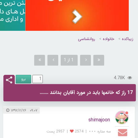
زیباکده
خانواده
روانشناسی
1 از 1
4.78K
17 راز كه خانمها بايد در مورد آقايان بدانند .......
۰۹:۰۷ ۱۳۹۲/۲/۲۶
shimajoon
سه ستاره ⋆⋆⋆
|
2574
|
2957 پست