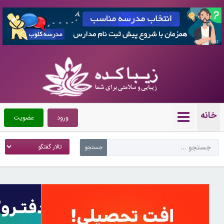
7358081
خانه
ورود
عضویت