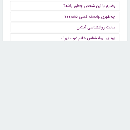
رفتارم با این شخص چطور باشه؟
چه‌طوری وابسته کسی نشم؟؟؟
سایت روانشناسی آنلاین
بهترین روانشناس خانم غرب تهران
کمکم کنید
🙋🏻‍♀️ مشاوره و فال
مشاوره تحصیلی
آخرین پست های این بخش
چطوری خودتون رو از این چرخه تکراری روزانه و افسردگی
نجات میدین؟ راهنمایی کنید.