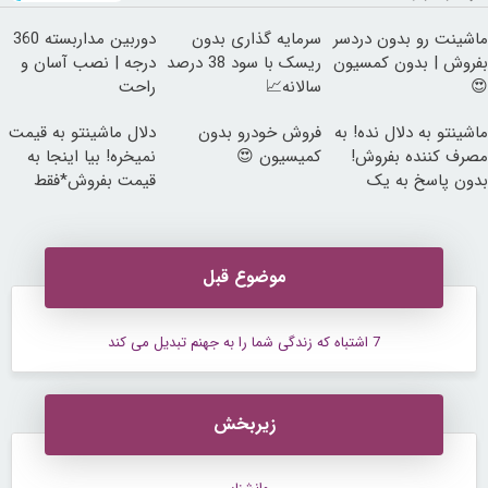
ماشینت رو بدون دردسر
سرمایه گذاری بدون
دوربین مداربسته 360
بفروش | بدون کمسیون
ریسک با سود 38 درصد
درجه | نصب آسان و
😍
سالانه📈
راحت
ماشینتو به دلال نده! به
فروش خودرو بدون
دلال ماشینتو به قیمت
مصرف کننده بفروش!
کمیسیون 😍
نمیخره! بیا اینجا به
بدون پاسخ به یک
قیمت بفروش*فقط
تماس
خریدار واقعی*
موضوع قبل
7 اشتباه که زندگی شما را به جهنم تبدیل می کند
زیربخش