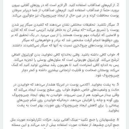
2. از کرم‌های ضدآفتاب استفاده کنید. اگر لازم است که در روزهای آفتابی بیرون
بروید، حتماً از ضدآفتاب استفاده کنید. کرم‌های ضدآفتاب از شما دربرابر سرطان
پوست محافظت کرده و در عین حال از ایجاد چین‌وچروک نیز جلوگیری می‌کند.
3. سیگار نکشید. تحقیقات مختلفی نشان می‌دهند که کشیدن سیگار پیر شدن
پوست را تسریع می‌کند—که بیشتر آن به خاطر تولید آنزیمی است که که کلاژن
و الاستین که ترکیبات مهم پوست هستند را از بین می‌برد. در یک تحقیق که بر
روی دوقلوها انجام گرفت مشخص شد که برادر و خواهرهایی که سیگار
می‌کشیدند پوست‌های چروک‌تری نسبت به آنها که سیگار نمی‌کشیدند داشتند.
4. خواب کافی داشته باشید. وقتی به‌اندازه کافی نخوابید، بدن کورتیزول اضافی
ترشح می‌کند. کورتیزول هورمونی است که سلول‌های پوستی را تجزیه می‌کند.
پس به اندازه کافی استراحت کنید تا هورمون رشد بیشتری تولید کنید که کمک
می‌کند پوستتان ضخامت و قابلیت ارتجاعی بیشتری داشته و کمتر دچار
چین‌وچروک شود.
5. به پشت بخوابید. آکادمی پوست در امریکا هشدار می‌دهد که خوابیدن در
حالت و وضعیت‌های خاص، خطوط خواب روی سطح پوست ایجاد می‌کند که
وقتی بیدار می‌شوید هم از بین نمی‌روند. خوابیدن به پهلو، ایجاد چین‌وچروک
روی گونه و چانه را افزایش می‌دهد، درحالیکه خوابیدن روی شکم چین‌های
پیشانی را. برای کاهش ایجاد چین‌وچروک روی صورت، بهتر است به پشت
بخوابید.
6. چشمهایتان را جمع نکنید—عینک آفتابی بزنید. حرکات تکرارشونده صورت مثل
جمع کردن چشم‌ها، از عضلات صورت استفاده بیش از حد می‌کند و این مسئله