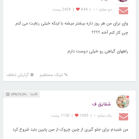
دو ستاره ⋆⋆
|
844
|
2439 پست
وای برای من هر روز داره بیشتر میشه با اینکه خیلی رعایت می کنم
چی کار کنم آخه ؟؟؟؟
راههای گیاهی رو خیلی دوست دارم
لینک مستقیم
گزارش تخلف
۱۰:۳۱ ۱۳۹۲/۷/۳۰
شقایق ف
یک ستاره ⋆
|
1005
|
1130 پست
من شنیدم برای جلو گیری از چین چروک از سن پایین باید شروع کرد