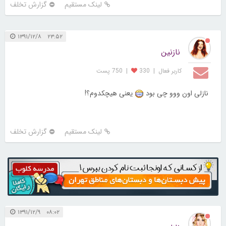
لینک مستقیم
گزارش تخلف
۲۳:۵۲ ۱۳۹۱/۱۲/۸
نازنین
کاربر فعال
|
330
|
750 پست
نازلی اون ووو چی بود
یعنی هیچکدوم؟!
لینک مستقیم
گزارش تخلف
۰۸:۰۲ ۱۳۹۱/۱۲/۹