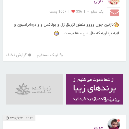
نازلی
یک ستاره ⋆
|
336
|
1067 پست
نازنین جون وووو منظور تزریق ژل و بوتاکس و و درمابراسیون و
لایه برداریه که مال سن ماها نیست ...
لینک مستقیم
گزارش تخلف
30817849
۱۲:۳۹ ۱۳۹۲/۲/۲
مریم