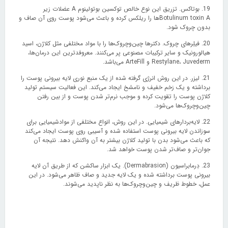
19. بوتاکس. تزریق این نوع خالص توکسین بوتولینوم A عضلات زیر
Botulinum toxin A‌ها را ریلکس کرده و باعث می‌شود پوست روی آن صاف و
بدون چروک شود.
20. فیلِرهای چروک. دکترها چین‌وچروک‌ها را با مواد مختلفی مثل کلاژن، اسید
هیالورونیک و سایر ترکیبات مصنوعی پر می‌کنند. معروفدترین این درمان‌ها،
Restylane، Juvederm و ArteFill می‌باشد.
21. لیزر. در این روش انرژی گرفته شده از یک منبع نوری لایه بیرونی پوست را
برداشته و یک زخم خفیف و نامشخ ایجاد می‌کند. این فعالیت سیستم تولید
کلاژن پوست را تقویت کرده و موجب نرم‌تر شدن پوست و از بین رفتن
چین‌وچروک‌ها می‌شود.
22. لایه‌بردارهای شیمیایی. در این روش، انواع مختلفی از موادشیمیایی برای
سوزاندن لایه بیرونی پوست استفاده شده و آسیبی روی پوست ایجاد می‌کند
که باعث می‌شود بدن با تولید کلاژن بیشتر به آن واکنش دهد. نتیجه آن
جوان‌تر و صاف‌تر شدن پوست خواهد شد.
23. دِرمابراسیون (Dermabrasion). یک ابزار ساکشن که از طریق آن لایه
بیرونی پوست برداشته شده و یک لایه جدید و صاف ظاهر می‌شود. در این
عمل، خطوط ظریف و چین‌وچروک‌ها به نظر ناپدید می‌شوند.