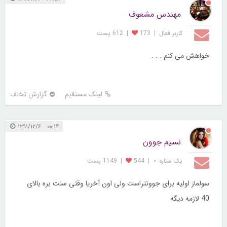
مهندس مشعوف
کاربر فعال
|
173
|
612 پست
خواهش می کنم . . .
لینک مستقیم
گزارش تخلف
۰۰:۱۴ ۱۳۹۱/۱۲/۶
نسیم جوون
یک ستاره ⋆
|
544
|
1149 پست
سولماز اولیه برای جوونتراست ولی اون آخریا وقتی سنت بره بالای
40 لازمه دیگه