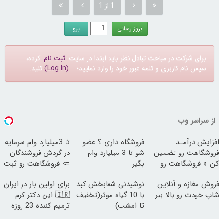
1 از 1
برای شرکت در مباحث تبادل نظر باید ابتدا در سایت
ثبت نام
کرده،
سپس نام کاربری و کلمه عبور خود را وارد نمایید؛
(Log In)
کنید.
از سراسر وب
افزایش درآمـد
فروشگاه داری ؟ عضو
تا 3میلیارد وام سرمایه
فروشگاهت رو تضمین
شو تا 3 میلیارد وام
در گردش فروشندگان
کن « فروشگاهت رو
بگیر
=> فروشگاهت رو ثبت
ثبت کن »
کن
فروش مغازه و آنلاین
نوشیدنی شفابخش کبد
برای اولین بار در ایران
شاپ خودت رو بالا ببر
با 10 گیاه موثر(تخفیف
🇮🇷 این دکتر کرم
تا امشب)
ترمیم کننده 23 روزه
ساخت!