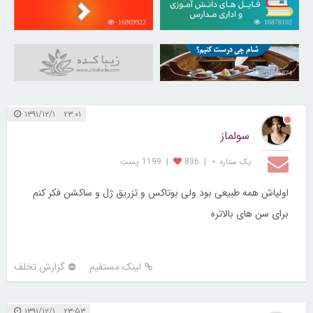
16869922
16878102
31041874
۲۳:۰۱ ۱۳۹۱/۱۲/۱
سولماز
یک ستاره ⋆
|
836
|
1199 پست
اولیاش همه طبیعی بود ولی بوتاکس و تزریق ژل و ساکشن فکر کنم
برای سن های بالاتره
لینک مستقیم
گزارش تخلف
۲۳:۵۳ ۱۳۹۱/۱۲/۱