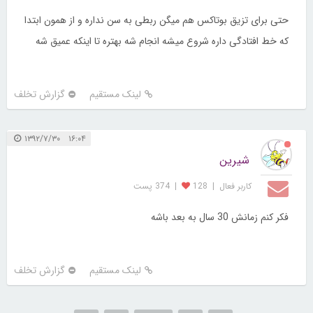
حتی برای تزیق بوتاکس هم میگن ربطی به سن نداره و از همون ابتدا
که خط افتادگی داره شروع میشه انجام شه بهتره تا اینکه عمیق شه
لینک مستقیم
گزارش تخلف
۱۶:۰۴ ۱۳۹۲/۷/۳۰
شیرین
کاربر فعال
|
128
|
374 پست
فکر کنم زمانش 30 سال به بعد باشه
لینک مستقیم
گزارش تخلف