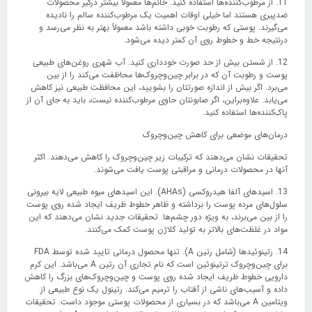
11. از مرطوب‌کننده‌ها استفاده کنید. خانم‌ها معمولاً بیشتر درگیر محصولات
ضدپیری هستند اما خیلی اوقات اهمیت یک مرطوب‌کننده سالم را نادیده
می‌گیرند. پوستی که رطوبت خوبی داشته باشد معمولاً بهتر به نظر می‌رسد و
درنتیجه خط و خطوط روی آن کمتر دیده می‌شود.
12. از شستن بیش از حد صورت خودداری کنید. آب شهری روغن‌های طبیعی
پوست و رطوبت آن که در برابر چین‌وچروک‌ها محاظفت می‌کند را از بین
می‌برد. اگر بیش از اندازه صورتتان را بشویید، این محافظت طبیعی نیز کاهش
می‌یابد. علاوه‌براین، اگر صابونتان حاوی مرطوب‌کننده نیست، باید به جای آن از
پاک‌کننده‌ها استفاده کنید.
درمان‌های موضعی برای کاهش چین‌وچروک
تحقیقات نشان می‌دهند که ترکیبات زیر چین‌وچروک را کاهش می‌دهند. اکثر
آنها در محصولات درمانی و مراقبتی پوست یافت می‌شوند.
13. اسیدهای آلفا هیدروکسی (AHAs). این اسیدهای میوه طبیعی لایه بیرونی
سلول‌های مرده پوست را برداشته و ظاهر خطوط ظریف ایجاد شده روی پوست
را از بین می‌برند، به ویژه دور چشم‌ها. تحقیقات جدید نشان می‌دهند که این
مواد در غلظت‌های بالاتر به تولید کلاژن پوست کمک می‌کنند.
14. رتینوئیدها (شامل رتین A). تنها محصول درمانی تایید شده توسط FDA
برای چین‌وچروک ترتینوئین است که نام تجاری آن رتین A می‌باشد. این کرم
دارویی خطوط ظریف ایجاد شده روی پوست و چین‌وچروک‌های بزرگ را کاهش
داده و آسیب‌های ناشی از آفتاب را ترمیم می‌کند. رتینول یک نوع طبیعی از
ویتامین A می‌باشد که در بسیاری از محصولات پوستی موجود داست. تحقیقات