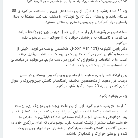
کاهش چین‌وچروک به شما پیشنهاد می‌کنیم. از همین الان شروع کنید!
چه 35 ساله باشید و به تازگی اولین نشانه‌های پیری را مشاهده می‌کنید یا 55
سالتان باشد و پوستتان دیگر تاریخ تولدتان را مخفی نمی‌کند، مطمئناً به دنبال
راه‌هایی برای کم کردن چین‌وچروک‌های پوستتان هستید.
متخصصین می‌گویند خیلی از ما در این جدال دربرابر چین‌وچروک‌ها بازنده
می‌شویم و ناامیدانه به درخشش جوانی که از صورتمان .... می‌شود، نگاه
می‌کنیم.
دکتر رابین اشینوف (Robin Ashinoff)، متخصص پوست می‌گوید، "خیلی از
خانم‌ها و آقایان تصور می‌‌کنند که پیر شدن پوست مسئله‌ای غیرقابل اجتناب
است اما با اطلاعات و تکنولوژی که امروز در دست داریم، می‌توانید در میانسالی
نیز احساس جوانی و شادابی را تجربه کنید.
برای اینکه شما را برای مقابله با ایجاد چین‌وچروک روی پوستتان در مسیر
درست قرار دهیم، از متخصصین مختلف راهکارهای کاهش چین‌وچروک را سوال
کردیم که در زیر به 23 مورد از آنها اشاره می‌کنیم.
چه می‌توانید بکنید
1. از نور خورشید دوری کنید. این اولین علت ایجاد چین‌وچروک روی پوست
است و مطالعات و تحقیقات بسیاری آن را تایید می‌کنند. در یک تحقیق که بر
روی دوقلوهای همسان انجام گرفت مشخص شد که قرارگیری در معرض نور
خورشید خیلی بیشتر از ژنتیک اهمیت دارد. دوقلوهایی که زمان قرارگیری خود در
معرض آفتاب را کاهش دادند، بسیار کمتر از همتایان خود دچار چین‌وچروک
شده و پوستی جوان‌تر و شاداب‌تر داشتند.