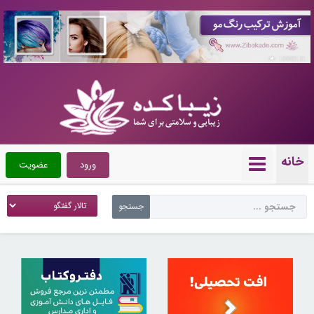
10089181
خانه
ورود
عضویت