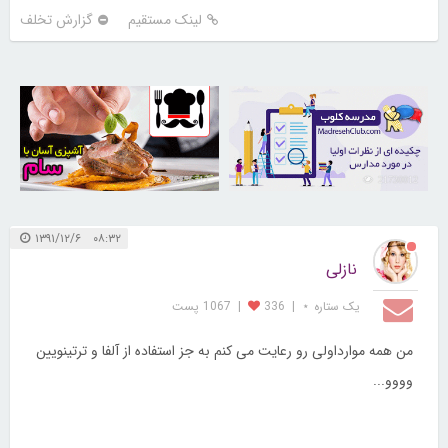
لینک مستقیم
گزارش تخلف
30256717
21730012
۰۸:۳۲ ۱۳۹۱/۱۲/۶
نازلی
یک ستاره ⋆
|
336
|
1067 پست
من همه موارداولی رو رعایت می کنم به جز استفاده از آلفا و ترتینویین
وووو...