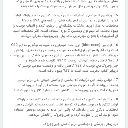
نشان می‌دهند که این ماده در غلظت‌های بالاتر به اندازه رتین A موثر بوده
بدون اینکه عوارض‌جانبی مثل سوزش و حساسیت پوست را داشته باشد.
15. ویتامین C موضعی. تحقیقات نشان می‌دهد که این ماده می‌تواند تولید
کلاژن را افزایش داده، دربرابر تحریبات ناشی از اشعه‌های UVA و UVB
محافظت به عمل آورده، مشکلات رنگدانه‌ای را برطرف کرده و التهاب پوست را
بهبود بخشد. اما مهم نوع ویتامین C مورد استفاده است. اکثر تحقیقات اسید
ال-آسکوربیک را بعنوان موثرترین ماده برای چین‌وچروک معرفی می‌کنند.
16. ایدِبنون (Idebenone). این ماده شیمیایی که شبیه به کوآنزیم مغذی Q10
است یک آنتی‌اکسیدان فوق‌العاده محسوب می‌شود. در یک تحقیق، پزشکان
دریافتند که با شش ماه استفاده موضعی از این محصول، خشکی و زبری پوست
تا 26% کاهش یافته، آبرسانی پوست تا 37% تقویت شده، خطوط و
چین‌وچروک‌های پوست تا 29% کاهش یافته و وضعیت عمومی پوستی که
دربرابر آفتاب تخریب شده است تا 33% بهبود یافته است.
17. عوامل رشد. این ترکیبات که بخشی از واکنش طبیعی بدن برای ترمیم
زخم‌ها می‌باشند اگر به صورت موضعی مورداستفاده قرار گیرند می‌توانند
تخریبات آفتاب و چین‌وچروک‌ها را کاهش داده و تولید کلاژن را تقویت کنند.
18. پنتاپپتیدها. نتایج یک تحقیق نشان داده است که پنتاپتیدها می‌توانند
تولید کلاژن را در پوست‌هایی که توسط آفتاب آسیب دیده‌اند افزایش دهد.
تحقیقات دیگری نشان داده‌اند که وقتی این ماده به صورت موضعی استفاده
شود، تولید کلاژن را تقویت کرده و چین‌وچروک را کاهش می‌دهد.
درمان‌های پزشکی و بهداشتی برای کاهش چین‌وچروک