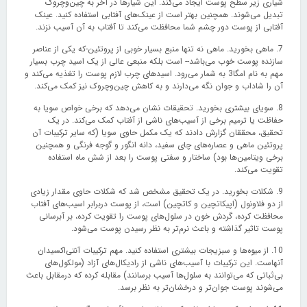
شیاری زیر سطح پوست ایجاد می‌کند. این شیارها در آخر به چین‌وچروک
تبدیل می‌شوند. همچنین بهتر است از عینک‌های آفتابی استفاده کنید. عینک
آفتابی از پوست دور چشم شما محافظت می‌کند تا آفتاب به آن آسیب نزند.
7. ماهی بخورید. ماهی نه تنها منبع بسیار خوبی از پروتئین-که یکی از عناصر
سازنده پوست خوب می‌باشد-- است بلکه منبعی عالی از یک اسید چرب بسیار
مهم به نام امگا3 به شمار می‌رود. اسیدهای چرب لازم پوست را تغذیه می‌کند و
آن را شاداب و جوان نگه می‌دارند و به کاهش چین‌وچروک نیز کمک می‌کند.
8. سویای بیشتری بخورید. تحقیقات نشان می‌دهد که برخی خواص سویا به
حفاظت یا ترمیم برخی از آسیب‌های ناشی از آفتاب کمک می‌کند. در یک
تحقیق، محققان گزارش دادند که یک مکمل حاوی سویا (که سایر ترکیبات آن
پروتئین ماهی و عصاره‌های چای سفید، دانه انگور و گوجه فرنگی و همچنین
برخی ویتامین‌ها بود) ساختار و سفتی پوست را بعد از شش ماه استفاده
تقویت می‌کند.
9. شکلات بخورید. در یک تحقیق مشخص شد که شکلات حاوی مقدار زیادی
از دو فلاونول (اپیکاتچین و کاتچین) است، از پوست دربرابر اسیب‌های آفتاب
محافظت کرده، گردش خون در سلول‌های پوست را تقویت کرده، بر آبرسانی
پوست تاثیر گذاشته و باعث نرم‌تر به نظر رسیدن پوست می‌شود.
10. از میوه‌ها و سبزیجات بیشتری استفاده کنید. مهم ترکیبات آنتی‌اکسیدان
آنهاست. این ترکیبات با آسیب‌های ناشی از رادیکال‌های آزاد (مولکول‌های
بی‌ثباتی که می‌توانند به سلول‌ها آسیب برسانند) مقابله کرده که درمقابل باعث
می‌شوند پوست جوان‌تر و درخشان‌تر به نظر برسد.