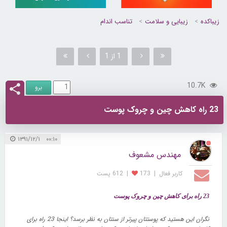
زیباکده
زیبایی و سلامت
تناسب اندام
1 از 1
10.7K
23 راه کاهش چین و چروک پوست
۰۰:۱۰ ۱۳۹۱/۱۲/۱
مهندس مشعوف
کاربر فعال
|
173
|
612 پست
23 راه برای کاهش چین ‌و چروک پوست
نگران این هستید که پوستتان پیرتر از سنتان به نظر برسد؟ اینجا 23 راه برای