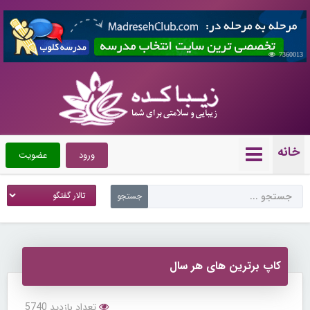
7360013
خانه
ورود
عضویت
کاپ برترین های هر سال
تعداد بازدید 5740