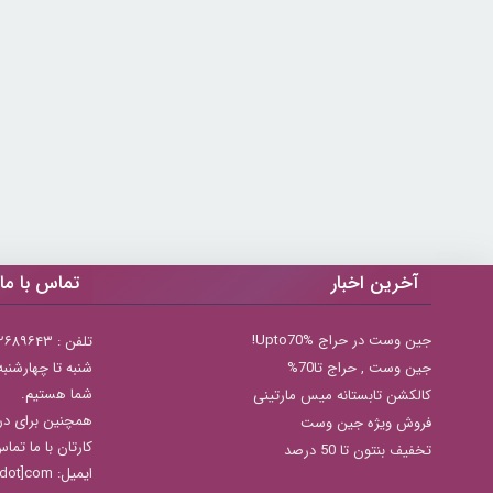
آخرین اخبار
تماس با ما
جین وست در حراج Upto70%!
تلفن : ۲۲۶۸۹۶۴۳ (۰۲۱)
جين وست , حراج تا70%
شما هستیم.
کالکشن تابستانه میس مارتینی
همچنین برای در
فروش ویژه جین وست
کارتان با ما تما
تخفیف بنتون تا 50 درصد
ایمیل: info[@]zibakade[dot]com