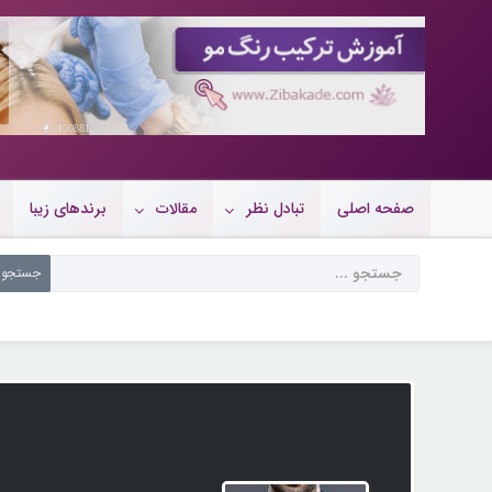
10088108
صفحه اصلی
تبادل نظر
مقالات
برندهای زیبا