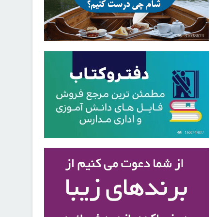
31038674
16874902