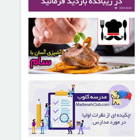
30814649
30253517
21726812