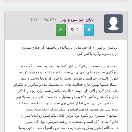
بابای امیر علی و بهار
۱۳۹۵/۲/۱۸ ۱۴:۴۷
0
این متن رو میزارم که خود مدیران زیباکده و ناظمها اگر صلاح میدونن
بزارن بمونه وگرنه پاکش کنن
سلام.دیدم یه قسمت از تاپیک چالش کمک به...بوده.بد نیست بگم که یه
روزگاری یه بنده خدایی توی نی نی سایت خیریه داشت و کمک میکرد به
خلق ا...البته در حد استان خودش.بعدش با جوی که اونجا داشت و عدم
اعتماد خیلیها بهش اجازه فعالیت ندادن.به پیشنهاد بنده و سایرین به تلگرام
نقل مکان کرد و الان داره اونجا فعالیت میکنه و همه موارد رو هم با ذکر
محل و گذاشتن عکس فاکتورها و وسایل کاملا مستند انجام میده،قبلا توی
سایت نفرات زیادی بودن اما از وقتی توی سایت نتونست ادامه بده فقط
حدود سی نفر هستن که همراهیشون میکنن.برای اینکه بتونه دست
انسانهای بیشتری رو بگیره من آدرس کانال تلگرامش رو اینجا میزارم
خانم " شادی " که اسم و مشخصات و همه چیزشون توی کانالشون
هست.الته ایشون یه گروه هم داره که مختص خانمها هست ،آقایی بخواد