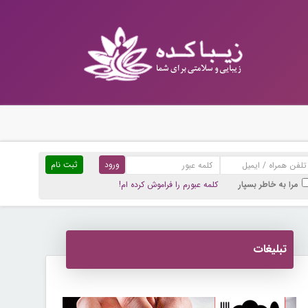
ثبت نام
مرا به خاطر بسپار
کلمه عبورم را فراموش کرده ام!
تبلیغات