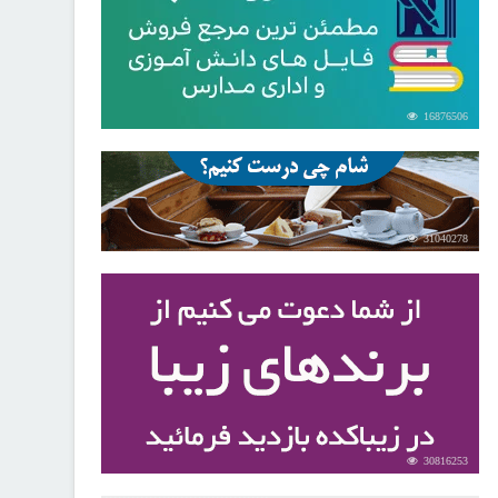
16876506
31040278
30816253