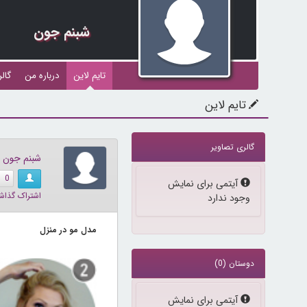
شبنم جون
تایم لاین
درباره من
گال
تایم لاین
گالری تصاویر
شبنم جون
0
پیام:
آیتمی برای نمایش
اشتراک گذاش
وجود ندارد
مدل مو در منزل
دوستان (0)
پیام:
آیتمی برای نمایش