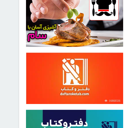
30255121
16868326