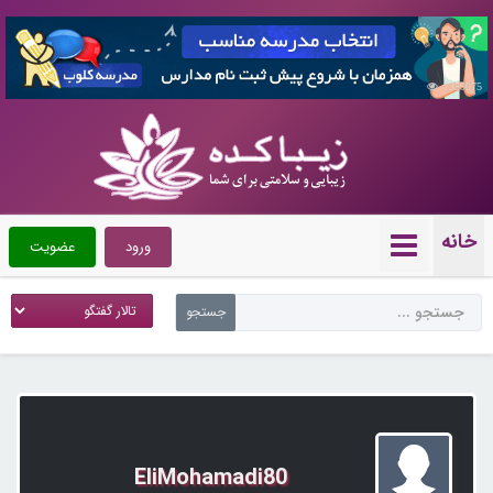
7359075
خانه
ورود
عضویت
EliMohamadi80