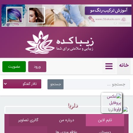
10090588
خانه
ورود
عضویت
دلربا
تایم لاین
درباره من
گالری تصاویر
دوستان
علاقه مندی ها