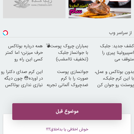
30253869
از سراسر وب
کشف جدید: جلبک
بمباران چروک پوست💣
همه درباره بوتاکس
اسپیرولینا پیری را
با جوانساز جلبک
حرف میزنن؛ اما کمتر
متوقف می
(تخفیف تاامشب)
کسی این راه رو
کند50%تخفیف
میشناسه.
بدون بوتاکس و عمل،
جوانسازی پوست
این کرم صدای دکترا رو
با این کرم جلبک،
صورت را با کرم
در اورده😳 چون دیگه
پوستت رو جوان کن
ضدچروک آلمانی تجربه
نیازی نداری بوتاکس
کنید!
کنی!!!
موضوع قبل
خوش اخلاقی یا بداخلاق؟؟!