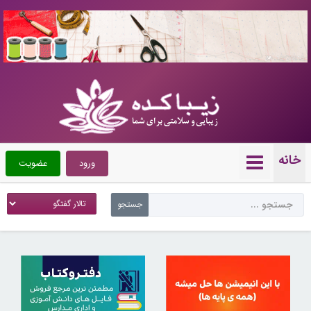
10720810
خانه
ورود
عضویت