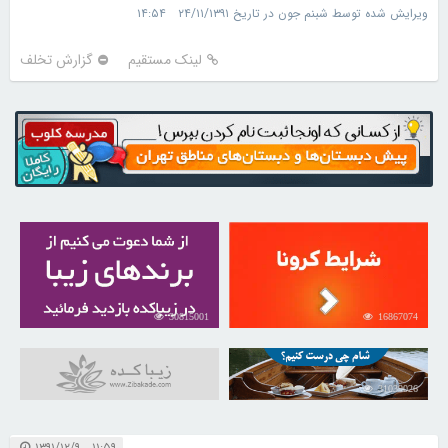
ویرایش شده توسط شبنم جون در تاریخ ۲۴/۱۱/۱۳۹۱ ۱۴:۵۴
لینک مستقیم
گزارش تخلف
30815001
16867074
31039026
۱۱:۵۹ ۱۳۹۱/۱۲/۹