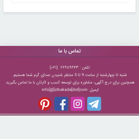
تماس با ما
تلفن : ۲۲۶۸۹۶۴۳ (۰۲۱)
شنبه تا چهارشنبه از ساعت 9 تا 5 منتظر شنیدن صدای گرم شما هستیم.
همچنین برای درج آگهی، مشاوره برای توسعه کسب و کارتان با ما تماس بگیرید.
ایمیل: info[@]zibakade[dot]com
تمامی حقوق مادی و معنوی سایت محفوظ و متعلق به سايت زیباکده بوده و
استفاده از مطالب با ذکر و درج لینک منبع بلامانع است.
zibakade.com
© Copyright 2026 -