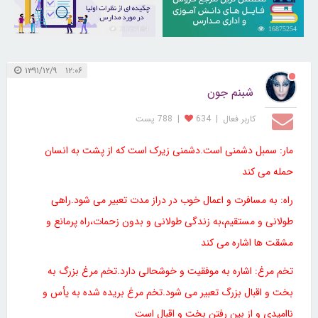
21727164
16875254
۱۲:۰۶ ۱۳۹۱/۱۲/۹
شبنم جون
کاربر فعال
|
634
|
788 پست
مار: سمبل دشمنی است.دشمنی زیرک است که از پشت به انسان
حمله می کند
راه: به مسافرت و اعمال خوب در دراز مدت تعبیر می شود.راهی
طولانی و مستقیم،به زندگی طولانی و بدون زحمات،راه پرمانع و
مشقت ها اشاره می کند
تخم مرغ: اشاره به موفقیت و خوشحالی دارد.تخم مرغ بزرگ به
بخت و اقبال بزرگ تعبیر می شود.تخم مرغ بریده شده به یأس و
ناامیدی و از بین رفتن بخت و اقبال است