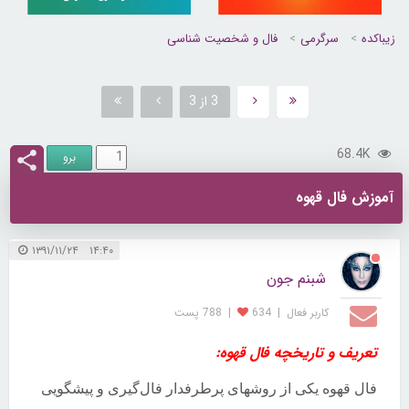
زیباکده
سرگرمی
فال و شخصیت شناسی
3 از 3
68.4K
آموزش فال قهوه
۱۴:۴۰ ۱۳۹۱/۱۱/۲۴
شبنم جون
کاربر فعال
|
634
|
788 پست
تعریف و تاریخچه فال قهوه:
فال قهوه یکی از روشها
ی
پرطرفدار فال‌گیری و پیشگویی