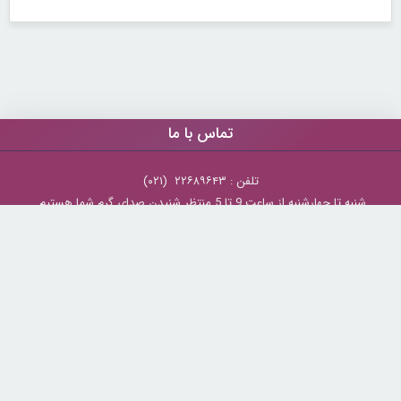
تماس با ما
تلفن : ۲۲۶۸۹۶۴۳ (۰۲۱)
شنبه تا چهارشنبه از ساعت 9 تا 5 منتظر شنیدن صدای گرم شما هستیم.
همچنین برای درج آگهی، مشاوره برای توسعه کسب و کارتان با ما تماس بگیرید.
ایمیل: info[@]zibakade[dot]com
تمامی حقوق مادی و معنوی سایت محفوظ و متعلق به سايت زیباکده بوده و
استفاده از مطالب با ذکر و درج لینک منبع بلامانع است.
zibakade.com
© Copyright 2026 -
بازارسازان