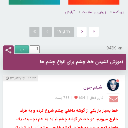
زیباکده
زیبایی و سلامت
آرایش
19 از 19
943K
آموزش کشیدن خط چشم برای انواع چشم ها
۱۴:۴۳ ۱۳۹۱/۱۲/۲۶
شبنم جون
کاربر فعال
|
634
|
788 پست
خط بسيار باريكي از گوشه داخلي چشم شروع كرده و به طرف
خارج ميرويم، دو خط در گوشه چشم نبايد به هم بچسبند، يك
فاصله كوچك بين دو خط در گوشه خارجي چشم آن را درشت تر