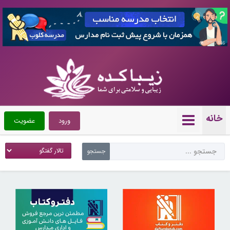
7357446
خانه
ورود
عضویت