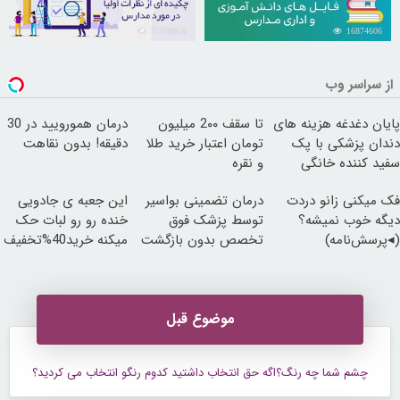
21726516
16874606
از سراسر وب
پایان دغدغه هزینه های
تا سقف 2۰۰ میلیون
درمان همورویید در 30
دندان پزشکی با پک
تومان اعتبار خرید طلا
دقیقه! بدون نقاهت
سفید کننده خانگی
و نقره
فک میکنی زانو دردت
درمان تضمینی بواسیر
این جعبه ی جادویی
دیگه خوب نمیشه؟
توسط پزشک فوق
خنده رو رو لبات حک
(◂پرسش‌نامه)
تخصص بدون بازگشت
میکنه خرید40%تخفیف
موضوع قبل
چشم شما چه رنگ؟اگه حق انتخاب داشتید کدوم رنگو انتخاب می کردید؟