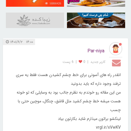
16866426
30253221
31038378
۱۴:۰۰ ۱۴۰۱/۶/۲
Par-niya
کاربر جديد
|
0
|
6 پست
انقدر راه های آسونی برای خط چشم کشیدن هست فقط یه سری
ترفند وجود داره که باید بدونید
من این مقاله رو خوندم به نظرم جالب بود به وسایلی که تو خونه
هست میشه خط چشم کشید مثل قاشق، چنگال، موچین حتی با
چسب
لینکشو براتون میذارم شاید بکارتون بیاد
vrgl.ir/xVwKV