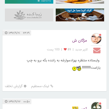
16875772
30254387
31039544
۲۳:۲۹ ۱۳۹۲/۹/۲۱
مژگان ش
کاربر جديد
|
89
|
103 پست
وایستاده منتظره بهزادسوارشه به راننده بگه برو به چپ
یاراست!!!!!!!!!!!!
لینک مستقیم
گزارش تخلف
۰۰:۵۰ ۱۳۹۲/۹/۲۲