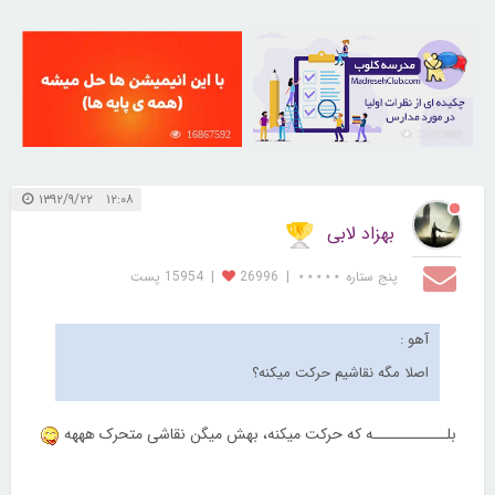
16867592
21727682
۱۲:۰۸ ۱۳۹۲/۹/۲۲
بهزاد لابی
پنج ستاره ⋆⋆⋆⋆⋆
|
26996
|
15954 پست
آهو :
اصلا مگه نقاشیم حرکت میکنه؟
بلـــــــــــه که حرکت میکنه، بهش میگن نقاشی متحرک هههه