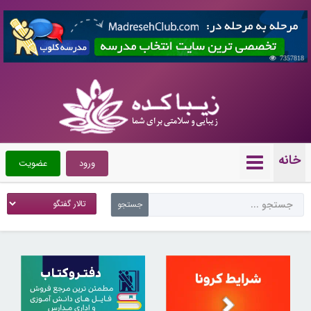
7357818
خانه
ورود
عضویت