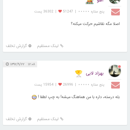
آهو
پنج ستاره ⋆⋆⋆⋆⋆
|
51247
|
36302 پست
اصلا مگه نقاشیم حرکت میکنه؟
لینک مستقیم
گزارش تخلف
۱۲:۰۸ ۱۳۹۲/۹/۲۲
بهزاد لابی
پنج ستاره ⋆⋆⋆⋆⋆
|
26996
|
15954 پست
بله درسته، داره با من هماهنگ میشه! به چپ لطفا !
لینک مستقیم
گزارش تخلف