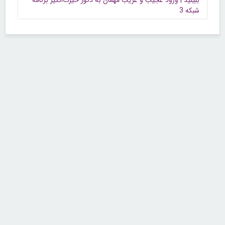
ببینید | ورود عجیب و غریب مهمان به دکور حیرت‌انگیز برنامه
شبکه 3
تماس با ما
تلفن : ۲۲۶۸۹۶۴۳ (۰۲۱)
شنبه تا چهارشنبه از ساعت 9 تا 5 منتظر شنیدن صدای گرم شما هستیم.
همچنین برای درج آگهی، مشاوره برای توسعه کسب و کارتان با ما تماس بگیرید.
ایمیل: info[@]zibakade[dot]com
تمامی حقوق مادی و معنوی سایت محفوظ و متعلق به سايت زیباکده بوده و
استفاده از مطالب با ذکر و درج لینک منبع بلامانع است.