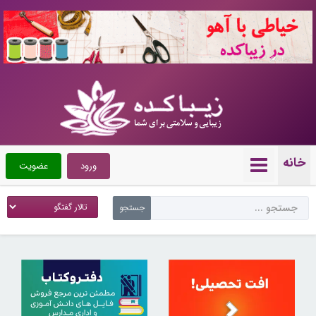
10720533
خانه
ورود
عضویت