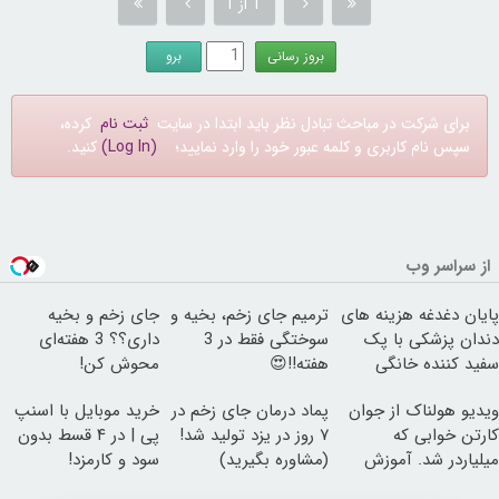
1 از 1
برای شرکت در مباحث تبادل نظر باید ابتدا در سایت
ثبت نام
کرده،
سپس نام کاربری و کلمه عبور خود را وارد نمایید؛
(Log In)
کنید.
از سراسر وب
پایان دغدغه هزینه های
ترمیم جای زخم، بخیه و
جای زخم و بخیه
دندان پزشکی با پک
سوختگی فقط در 3
داری؟؟ 3 هفته‌ای
سفید کننده خانگی
هفته!!😍
محوش کن!
ویدیو هولناک از جوان
پماد درمان جای زخم در
خرید موبایل با اسنپ
کارتن خوابی که
۷ روز در یزد تولید شد!
پی | در ۴ قسط بدون
میلیاردر شد. آموزش
(مشاوره بگیرید)
سود و کارمزد!
رایگان