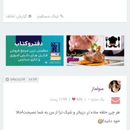
لینک مستقیم
گزارش تخلف
16874413
30253028
۲۲:۴۴ ۱۳۹۲/۸/۲۴
سولماز
یک ستاره ⋆
|
836
|
1199 پست
هر چی حلقه ساده تر ،زیباتر و شیک تر! از من به شما نصیحت!حالا
خود دانید!