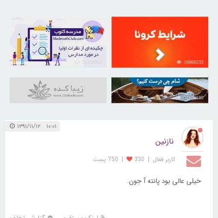
21726323
16866233
31038185
۱۰:۰۱ ۱۳۹۱/۱۱/۱۲
نازنین
کاربر فعال
|
330
|
750 پست
خیلی عالی بود پانته آ جون.
لینک مستقیم
گزارش تخلف