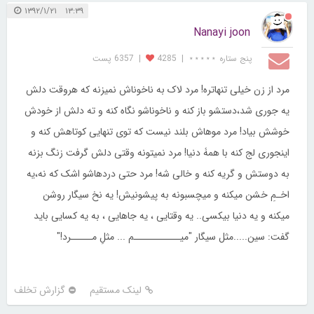
۱۳:۳۹ ۱۳۹۲/۱/۲۱
Nanayi joon
پنج ستاره ⋆⋆⋆⋆⋆
|
4285
|
6357 پست
مرد از زن خیلی تنهاتره! مرد لاک به ناخوناش نمیزنه که هروقت دلش
یه جوری شد،دستشو باز کنه و ناخوناشو نگاه کنه و ته دلش از خودش
خوشش بیاد! مرد موهاش بلند نیست که توی تنهایی کوتاهش کنه و
اینجوری لج کنه با همۀ دنیا! مرد نمیتونه وقتی دلش گرفت زنگ بزنه
به دوستش و گریه کنه و خالی شه! مرد حتی دردهاشو اشک که نه،یه
اخـمِ خشن میکنه و میچسبونه به پیشونیش! یه نخ سیگار روشن
میکنه و یه دنیا بیکسی.. یه وقتایی ، یه جاهایی ، به یه کسایی باید
گفت: سین.....مثل سیگار "میـــــــــــم ... مثلِ مـــــرد!"
لینک مستقیم
گزارش تخلف