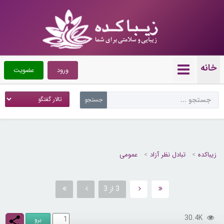
خانه
ورود
عضویت
زیباکده
تبادل نظر آزاد
عمومی
3 از 3
30.4K