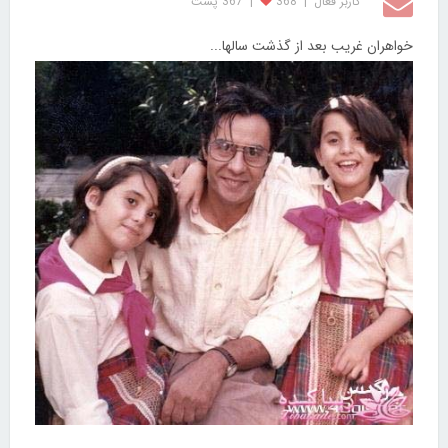
کاربر فعال
|
368
|
367 پست
خواهران غریب بعد از گذشت سالها...