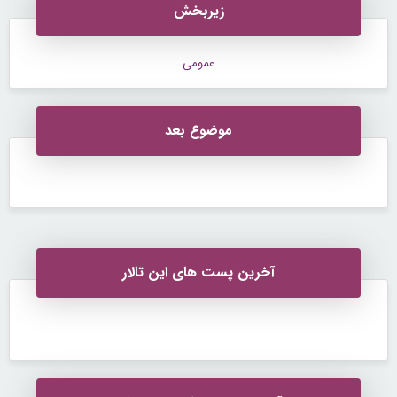
زیربخش
عمومی
موضوع بعد
آخرین پست های این تالار