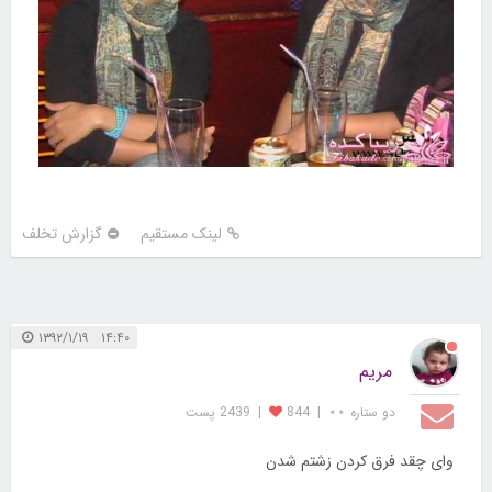
لینک مستقیم
گزارش تخلف
۱۴:۴۰ ۱۳۹۲/۱/۱۹
مریم
دو ستاره ⋆⋆
|
844
|
2439 پست
وای چقد فرق کردن زشتم شدن