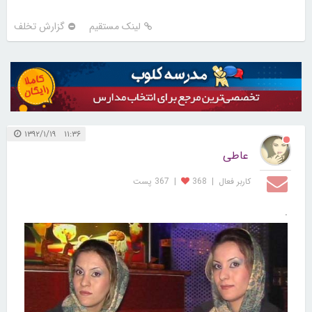
لینک مستقیم
گزارش تخلف
۱۱:۳۶ ۱۳۹۲/۱/۱۹
عاطی
کاربر فعال
|
368
|
367 پست
.