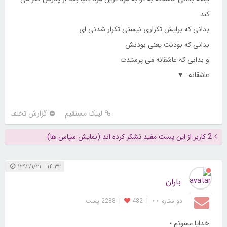
کند
بدانی که برایش تکراری نیستی تکرار شدنی ای
بدانی که بودنت یعنی بودنش
و بدانی که عاشقانه می پرستدت
عاشقانه ..♥
لینک مستقیم
گزارش تخلف
2 کاربر از این پست مفید تشکر کرده اند (نمایش سپاس ها)
۱۴:۳۲ ۱۳۹۲/۱/۲۱
باران
دو ستاره ⋆⋆
|
482
|
2288 پست
خدایا ممنونم ؛