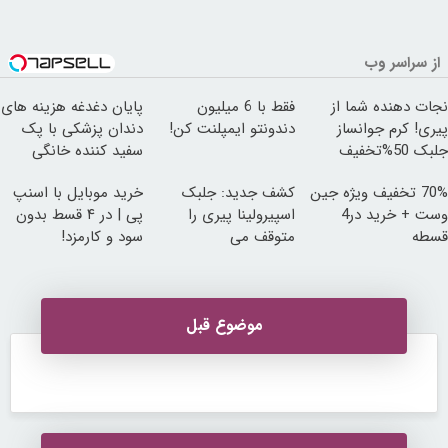
از سراسر وب
نجات دهنده شما از
فقط با 6 میلیون
پایان دغدغه هزینه های
پیری! کرم جوانساز
دندونتو ایمپلنت کن!
دندان پزشکی با پک
جلبک 50%تخفیف
سفید کننده خانگی
70% تخفیف ویژه جین
کشف جدید: جلبک
خرید موبایل با اسنپ
وست + خرید در4
اسپیرولینا پیری را
پی | در ۴ قسط بدون
قسطه
متوقف می
سود و کارمزد!
کند50%تخفیف
موضوع قبل