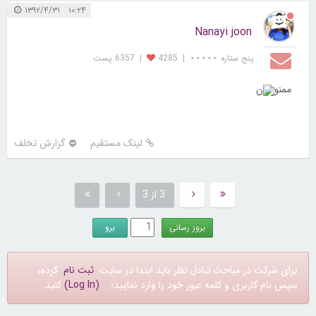
۱۰:۲۴ ۱۳۹۲/۴/۳۱
Nanayi joon
پنج ستاره ⋆⋆⋆⋆⋆
|
4285
|
6357 پست
ممنو
ن
لینک مستقیم
گزارش تخلف
3 از 3
برای شرکت در مباحث تبادل نظر باید ابتدا در سایت
ثبت نام
کرده،
سپس نام کاربری و کلمه عبور خود را وارد نمایید؛
(Log In)
کنید.