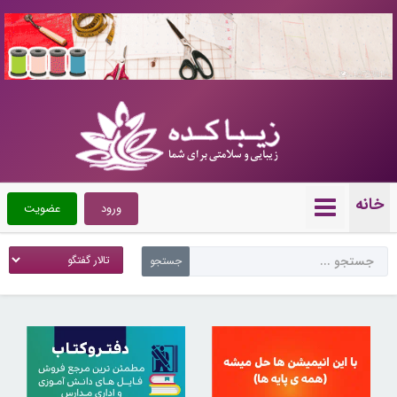
10723010
خانه
ورود
عضویت