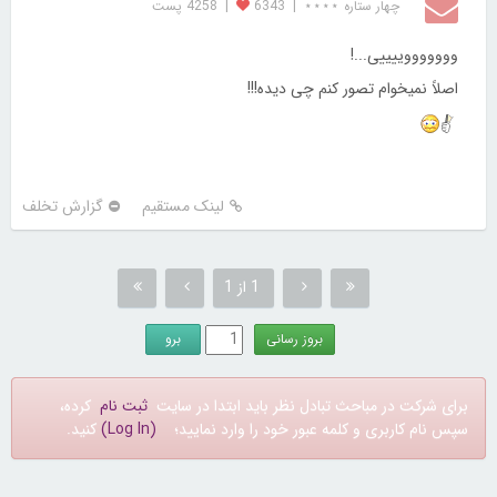
چهار ستاره ⋆⋆⋆⋆
|
6343
|
4258 پست
وووووووییییی...!
اصلاً نمیخوام تصور کنم چی دیده!!!
لینک مستقیم
گزارش تخلف
1 از 1
برای شرکت در مباحث تبادل نظر باید ابتدا در سایت
ثبت نام
کرده،
سپس نام کاربری و کلمه عبور خود را وارد نمایید؛
(Log In)
کنید.