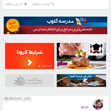
لینک مستقیم
گزارش تخلف
16873817
30260612
31045769
۱۱:۴۰ ۱۳۹۱/۱۱/۳۰
مریم