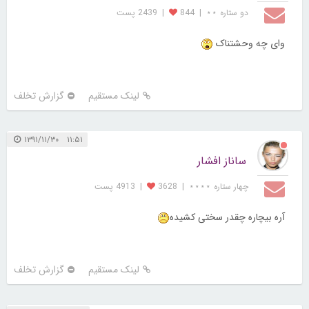
دو ستاره ⋆⋆
|
844
|
2439 پست
وای چه وحشتناک
لینک مستقیم
گزارش تخلف
۱۱:۵۱ ۱۳۹۱/۱۱/۳۰
ساناز افشار
چهار ستاره ⋆⋆⋆⋆
|
3628
|
4913 پست
آره بیچاره چقدر سختی کشیده
لینک مستقیم
گزارش تخلف