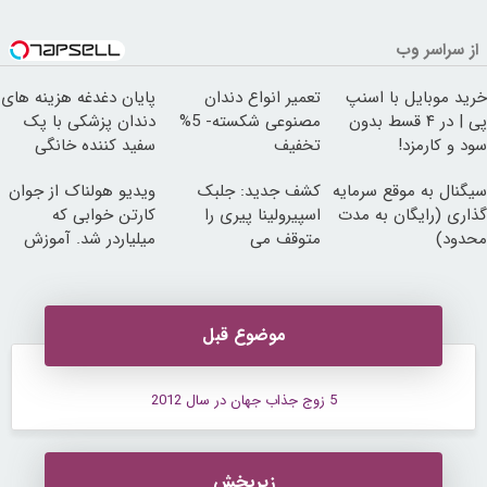
از سراسر وب
خرید موبایل با اسنپ
تعمیر انواع دندان
پایان دغدغه هزینه های
پی | در ۴ قسط بدون
مصنوعی شکسته- 5%
دندان پزشکی با پک
سود و کارمزد!
تخفیف
سفید کننده خانگی
سیگنال به موقع سرمایه
کشف جدید: جلبک
ویدیو هولناک از جوان
گذاری (رایگان به مدت
اسپیرولینا پیری را
کارتن خوابی که
محدود)
متوقف می
میلیاردر شد. آموزش
کند50%تخفیف
رایگان
موضوع قبل
5 زوج جذاب جهان در سال 2012
زیربخش