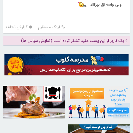
اولی واسه اق بهزاااد
لینک مستقیم
گزارش تخلف
یک کاربر از این پست مفید تشکر کرده است (نمایش سپاس ها)
30265079
21738374