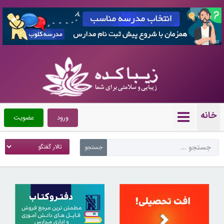
7361380
خانه
ورود
عضویت