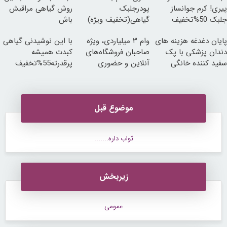
پیری! کرم جوانساز
پودرجلبک
روش گیاهی مراقبش
جلبک 50%تخفیف
گیاهی(تخفیف ویژه)
باش
پایان دغدغه هزینه های
وام ۳ میلیاردی، ویژه
با این نوشیدنی گیاهی
دندان پزشکی با پک
صاحبان فروشگاه‌های
کبدت همیشه
سفید کننده خانگی
آنلاین و حضوری
پرقدرته55%تخفیف
موضوع قبل
ثواب داره.......
زیربخش
عمومی