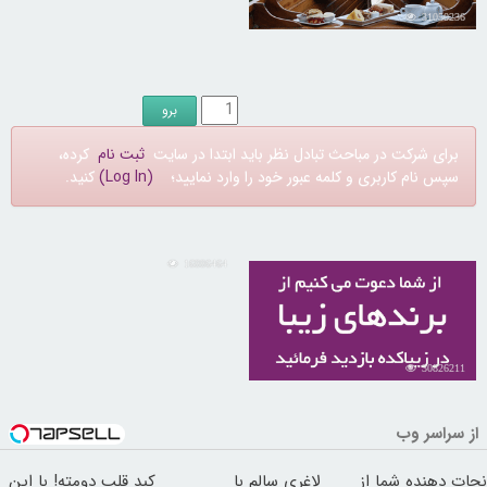
31050236
برای شرکت در مباحث تبادل نظر باید ابتدا در سایت
ثبت نام
کرده،
سپس نام کاربری و کلمه عبور خود را وارد نمایید؛
(Log In)
کنید.
16886464
30826211
از سراسر وب
نجات دهنده شما از
لاغری سالم با
کبد قلب دومته! با این