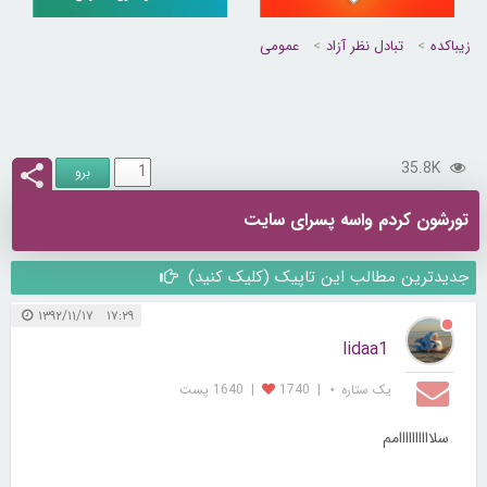
زیباکده
تبادل نظر آزاد
عمومی
35.8K
تورشون کردم واسه پسرای سایت
جدیدترین مطالب این تاپیک (کلیک کنید)
۱۷:۲۹ ۱۳۹۲/۱۱/۱۷
lidaa1
یک ستاره ⋆
|
1740
|
1640 پست
سلاااااااااامم