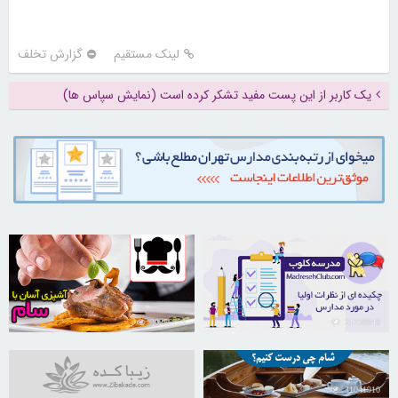
لینک مستقیم
گزارش تخلف
یک کاربر از این پست مفید تشکر کرده است (نمایش سپاس ها)
30256753
21730048
31041910