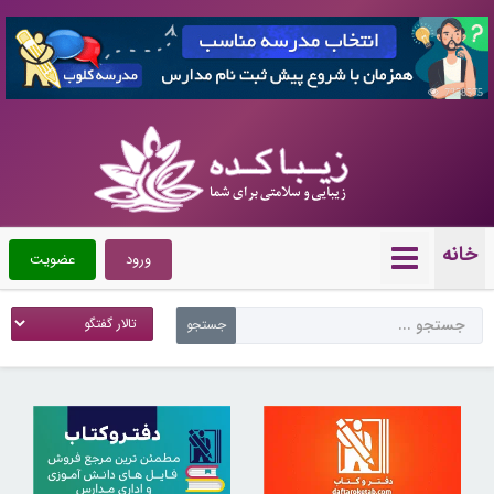
7358575
خانه
ورود
عضویت