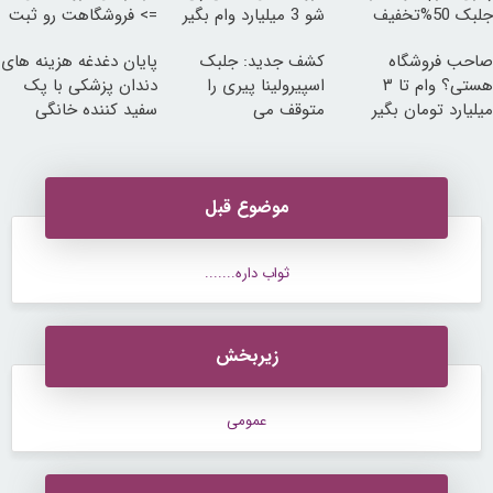
جلبک 50%تخفیف
شو 3 میلیارد وام بگیر
=> فروشگاهت رو ثبت
کن
صاحب فروشگاه
کشف جدید: جلبک
پایان دغدغه هزینه های
هستی؟ وام تا ۳
اسپیرولینا پیری را
دندان پزشکی با پک
میلیارد تومان بگیر
متوقف می
سفید کننده خانگی
کند50%تخفیف
موضوع قبل
ثواب داره.......
زیربخش
عمومی