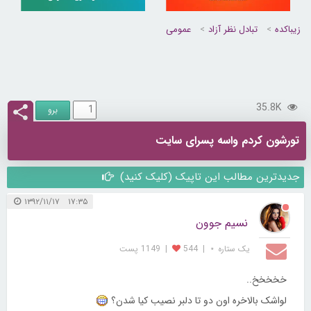
زیباکده
تبادل نظر آزاد
عمومی
35.8K
تورشون کردم واسه پسرای سایت
جدیدترین مطالب این تاپیک (کلیک کنید)
۱۷:۳۵ ۱۳۹۲/۱۱/۱۷
نسیم جوون
یک ستاره ⋆
|
544
|
1149 پست
خخخخخ..
لواشک بالاخره اون دو تا دلبر نصیب کیا شدن؟