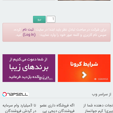
برای شرکت در مباحث تبادل نظر باید ابتدا در سایت
ثبت نام
کرده،
سپس نام کاربری و کلمه عبور خود را وارد نمایید؛
(Log In)
کنید.
30817885
16869958
از سراسر وب
نجات دهنده شما از
اگه فروشگاه داری عضو
تا 3میلیارد وام سرمایه
پیری! کرم جوانساز
فروشندگان دیجی پی
در گردش فروشندگان