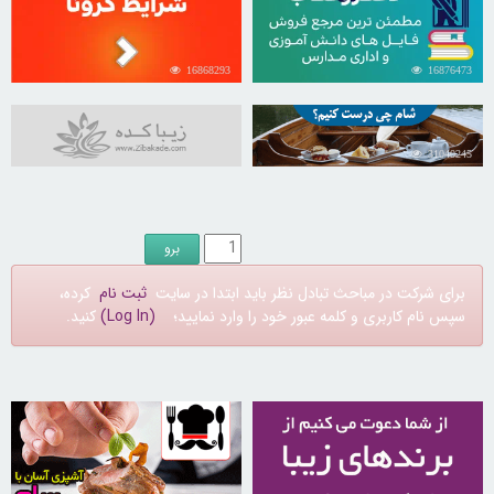
16868293
16876473
31040245
برای شرکت در مباحث تبادل نظر باید ابتدا در سایت
ثبت نام
کرده،
سپس نام کاربری و کلمه عبور خود را وارد نمایید؛
(Log In)
کنید.