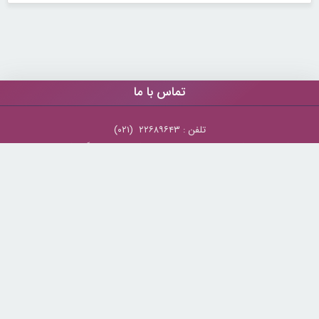
تماس با ما
تلفن : ۲۲۶۸۹۶۴۳ (۰۲۱)
شنبه تا چهارشنبه از ساعت 9 تا 5 منتظر شنیدن صدای گرم شما هستیم.
همچنین برای درج آگهی، مشاوره برای توسعه کسب و کارتان با ما تماس بگیرید.
ایمیل: info[@]zibakade[dot]com
تمامی حقوق مادی و معنوی سایت محفوظ و متعلق به سايت زیباکده بوده و
استفاده از مطالب با ذکر و درج لینک منبع بلامانع است.
zibakade.com
© Copyright 2026 -
بازارسازان
طراحی و تولید :