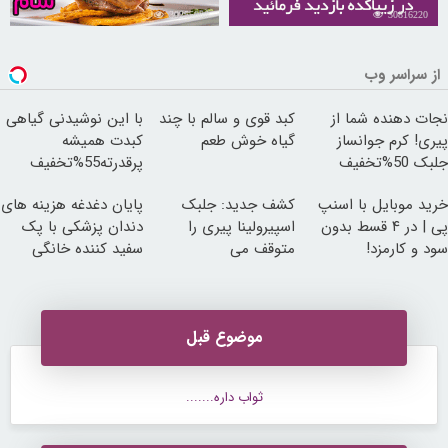
30255088
30816220
از سراسر وب
نجات دهنده شما از
کبد قوی و سالم با چند
با این نوشیدنی گیاهی
پیری! کرم جوانساز
گیاه خوش طعم
کبدت همیشه
جلبک 50%تخفیف
پرقدرته55%تخفیف
خرید موبایل با اسنپ
کشف جدید: جلبک
پایان دغدغه هزینه های
پی | در ۴ قسط بدون
اسپیرولینا پیری را
دندان پزشکی با پک
سود و کارمزد!
متوقف می
سفید کننده خانگی
کند50%تخفیف
موضوع قبل
ثواب داره.......