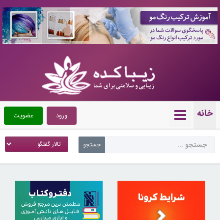
10088630
خانه
ورود
عضویت