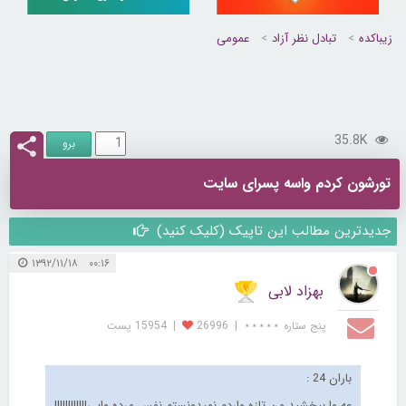
زیباکده
تبادل نظر آزاد
عمومی
35.8K
تورشون کردم واسه پسرای سایت
جدیدترین مطالب این تاپیک (کلیک کنید)
۰۰:۱۶ ۱۳۹۲/۱۱/۱۸
بهزاد لابی
پنج ستاره ⋆⋆⋆⋆⋆
|
26996
|
15954 پست
باران 24 :
عه وا ببخشید من تازه واردم نمیدونستم نفس مرده وایی!!!!!!!!!!!!