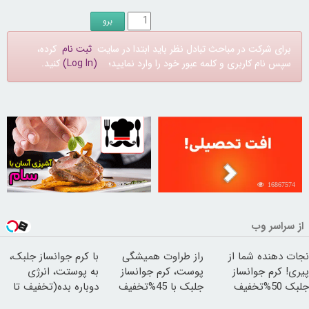
برای شرکت در مباحث تبادل نظر باید ابتدا در سایت
ثبت نام
کرده،
سپس نام کاربری و کلمه عبور خود را وارد نمایید؛
(Log In)
کنید.
30254369
16867574
از سراسر وب
نجات دهنده شما از
راز طراوت همیشگی
با کرم جوانساز جلبک،
پیری! کرم جوانساز
پوست، کرم جوانساز
به پوستت، انرژی
جلبک 50%تخفیف
جلبک با 45%تخفیف
دوباره بده(تخفیف تا
امشب)