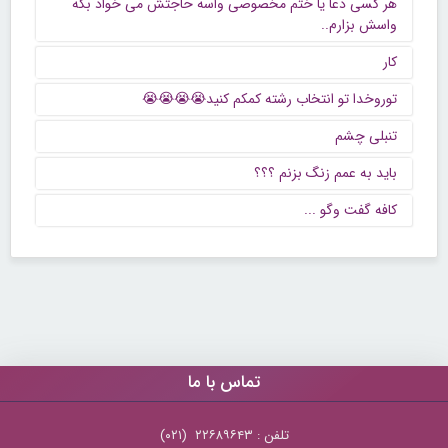
هر کسی دعا یا ختم مخصوصی واسه حاجتش می خواد بگه
واسش بزارم..
کار
توروخدا تو انتخاب رشته کمکم کنید😭😭😭😭
تنبلی چشم
باید به عمم زنگ بزنم ؟؟؟
كافه گفت وگو ...
تماس با ما
تلفن : ۲۲۶۸۹۶۴۳ (۰۲۱)