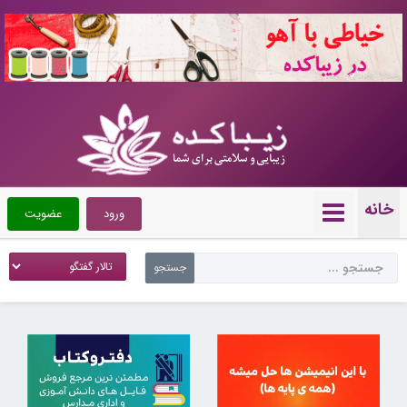
10720988
خانه
ورود
عضویت