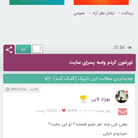
زیباکده
تبادل نظر آزاد
عمومی
35.8K
تورشون کردم واسه پسرای سایت
جدیدترین مطالب این تاپیک (کلیک کنید)
۰۰:۲۷ ۱۳۹۲/۱۱/۱۸
بهزاد لابی
پنج ستاره ⋆⋆⋆⋆⋆
|
26996
|
15954 پست
یعنی چی چند نفر عضو هستند؟ تو این سایت؟
نمیدونم خیلی ...