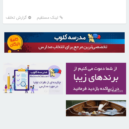
لینک مستقیم
گزارش تخلف
21727664
30815501
31039526