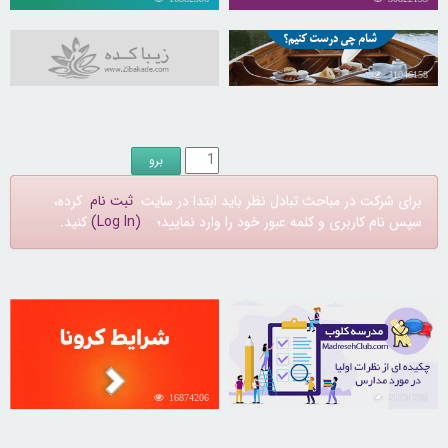
31046158
برای شرکت در مباحث تبادل نظر باید ابتدا در سایت
ثبت نام
کرده،
سپس نام کاربری و کلمه عبور خود را وارد نمایید؛
(Log In)
کنید.
16874206
21734296