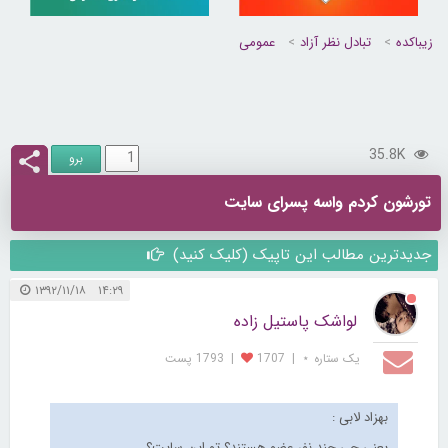
زیباکده
تبادل نظر آزاد
عمومی
35.8K
تورشون کردم واسه پسرای سایت
جدیدترین مطالب این تاپیک (کلیک کنید)
۱۴:۲۹ ۱۳۹۲/۱۱/۱۸
لواشک پاستیل زاده
یک ستاره ⋆
|
1707
|
1793 پست
بهزاد لابی :
یعنی چی چند نفر عضو هستند؟ تو این سایت؟