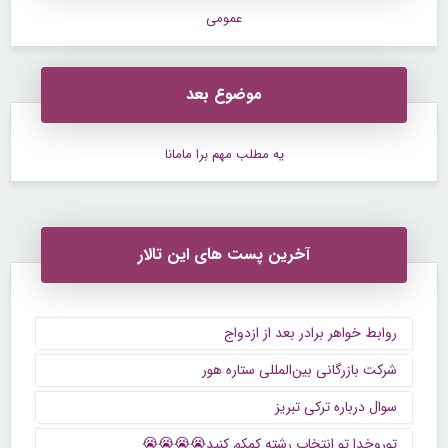
عمومی
موضوع بعد
یه مطلب مهم برا مامانا
آخرین پست های این تالار
روابط خواهر برادر بعد از ازدواج
شرکت بازرگانی بین‌المللی ستاره هور
سوال درباره ترکی تبریز
توروخدا تو انتخاب رشته کمکم کنید😭😭😭😭