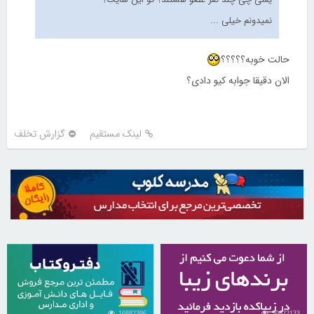
نمیدونم خیلی ...
حالت خوبه؟؟؟؟؟
الان دقیقا جوابه کیو دادی؟
لینک مستقیم
گزارش تخلف
16882386
30822133