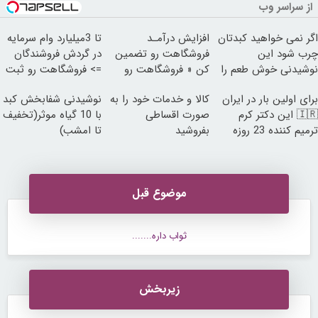
از سراسر وب
اگر نمی خواهید کبدتان
افزایش درآمـد
تا 3میلیارد وام سرمایه
چرب شود این
فروشگاهت رو تضمین
در گردش فروشندگان
نوشیدنی خوش طعم را
کن « فروشگاهت رو
=> فروشگاهت رو ثبت
بنوشید
ثبت کن »
کن
برای اولین بار در ایران
کالا و خدمات خود را به
نوشیدنی شفابخش کبد
🇮🇷 این دکتر کرم
صورت اقساطی
با 10 گیاه موثر(تخفیف
ترمیم کننده 23 روزه
بفروشید
تا امشب)
ساخت!
موضوع قبل
ثواب داره.......
زیربخش