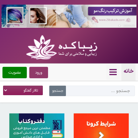
10090593
خانه
ورود
عضویت