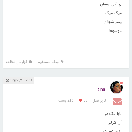
ای کی یوسان
میگ میگ
پسر شجاع
دوقلوها
لینک مستقیم
گزارش تخلف
۰۱:۱۶ ۱۳۹۲/۱/۹
tina
کاربر فعال
|
53
|
216 پست
بابا لنگ دراز
آن شرلی
زنان کوچک