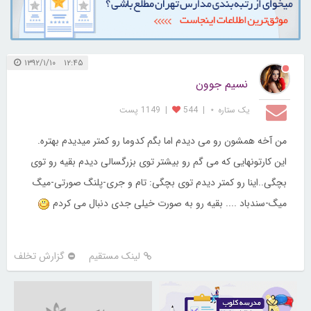
۱۲:۴۵ ۱۳۹۲/۱/۱۰
نسیم جوون
یک ستاره ⋆
|
544
|
1149 پست
من آخه همشون رو می دیدم اما بگم کدوما رو کمتر میدیدم بهتره.
این کارتونهایی که می گم رو بیشتر توی بزرگسالی دیدم بقیه رو توی
بچگی..اینا رو کمتر دیدم توی بچگی: تام و جری-پلنگ صورتی-میگ
میگ-سندباد .... بقیه رو به صورت خیلی جدی دنبال می کردم
لینک مستقیم
گزارش تخلف