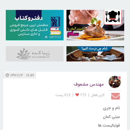
16873723
30252338
31037495
۱۷:۵۹ ۱۳۹۲/۱/۳
مهندس مشعوف
کاربر فعال
|
173
|
612 پست
تام و جری
میتی کمان
فوتبالیست ها