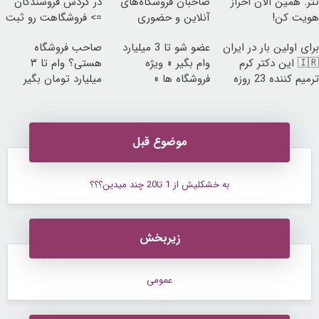
تتر. همین الان احراز
صاحبان فروشگاه‌های
در گردش فروشندگان
هویت کن!
آنلاین و حضوری
=> فروشگاهت رو ثبت
کن
برای اولین بار در ایران
عضو شو تا 3 میلیارد
صاحب فروشگاه
🇮🇷 این دکتر کرم
وام بگیر « ویژه
هستی؟ وام تا ۳
ترمیم کننده 23 روزه
فروشگاه ها »
میلیارد تومان بگیر
ساخت!
موضوع قبل
به خشکلیش از 1 تا20 چند میدین؟؟؟
زیربخش
عمومی