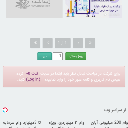
21725633
1 از 1
برای شرکت در مباحث تبادل نظر باید ابتدا در سایت
ثبت نام
کرده،
سپس نام کاربری و کلمه عبور خود را وارد نمایید؛
(Log In)
کنید.
از سراسر وب
وام 200 میلیونی آبان
وام ۳ میلیاردی، ویژه
تا 3میلیارد وام سرمایه