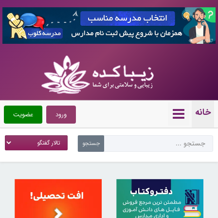
7357157
خانه
ورود
عضویت