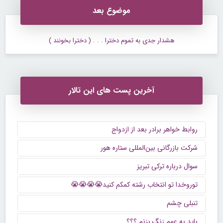
موضوع بعد
هشدار جدی به تموم دخترا . . . ( دخترا بخونند )
آخرین پست های این تالار
روابط خواهر برادر بعد از ازدواج
شرکت بازرگانی بین‌المللی ستاره هور
سوال درباره ترکی تبریز
توروخدا تو انتخاب رشته کمکم کنید😭😭😭😭
تنبلی چشم
باید به عمم زنگ بزنم ؟؟؟