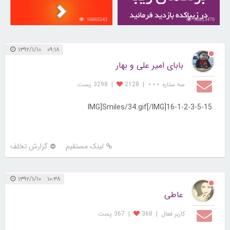
16865543
30813470
۰۹:۱۸ ۱۳۹۲/۱/۱۰
بابای امیر علی و بهار
سه ستاره ⋆⋆⋆
|
2128
|
3298 پست
1-2-3-5-15-IMG]Smiles/34.gif[/IMG]16
لینک مستقیم
گزارش تخلف
۱۰:۳۸ ۱۳۹۲/۱/۱۰
عاطی
کاربر فعال
|
368
|
367 پست