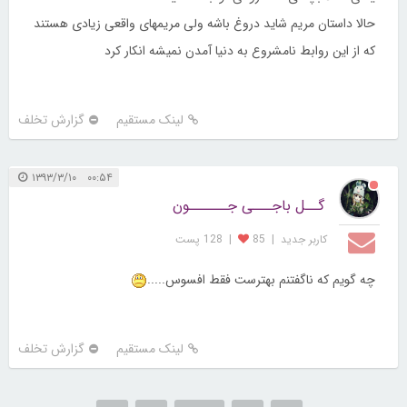
حالا داستان مریم شاید دروغ باشه ولی مریمهای واقعی زیادی هستند
که از این روابط نامشروع به دنیا آمدن نمیشه انکار کرد
لینک مستقیم
گزارش تخلف
۰۰:۵۴ ۱۳۹۳/۳/۱۰
گــل باجـــی جــــــون
کاربر جديد
|
85
|
128 پست
چه گویم که ناگفتنم بهترست فقط افسوس.....
لینک مستقیم
گزارش تخلف