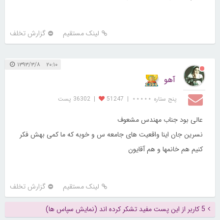
لینک مستقیم
گزارش تخلف
۲۰:۱۰ ۱۳۹۳/۳/۸
آهو
پنج ستاره ⋆⋆⋆⋆⋆
|
51247
|
36302 پست
عالی بود جناب مهندس مشعوف
نسرین جان اینا واقعیت های جامعه س و خوبه که ما کمی بهش فکر
کنیم هم خانمها و هم آقایون
لینک مستقیم
گزارش تخلف
5 کاربر از این پست مفید تشکر کرده اند (نمایش سپاس ها)