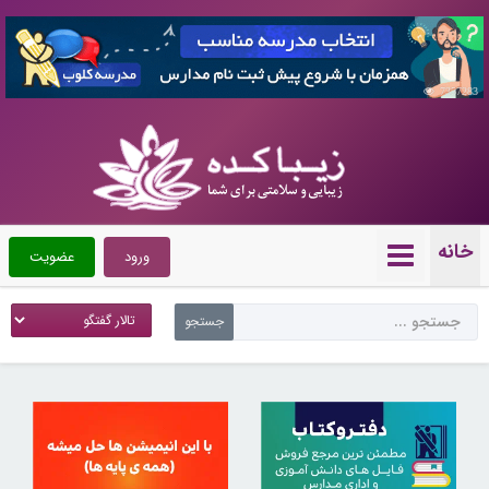
7357283
خانه
ورود
عضویت