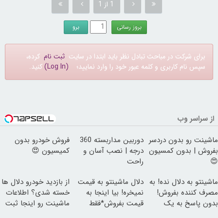
1 از 1
برای شرکت در مباحث تبادل نظر باید ابتدا در سایت
ثبت نام
کرده،
سپس نام کاربری و کلمه عبور خود را وارد نمایید؛
(Log In)
کنید.
از سراسر وب
ماشینت رو بدون دردسر
دوربین مداربسته 360
فروش خودرو بدون
بفروش | بدون کمسیون
درجه | نصب آسان و
کمیسیون 😍
😍
راحت
ماشینتو به دلال نده! به
دلال ماشینتو به قیمت
از بازدید خودرو دلال ها
مصرف کننده بفروش!
نمیخره! بیا اینجا به
خسته شدی؟ اطلاعات
بدون پاسخ به یک
قیمت بفروش*فقط
ماشینت رو اینجا ثبت
تماس
خریدار واقعی*
کن