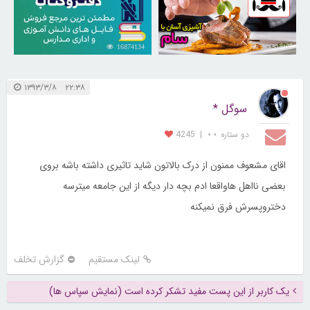
16874134
30252749
۲۲:۳۸ ۱۳۹۳/۳/۸
سوگل *
دو ستاره ⋆⋆
|
4245
اقای مشعوف ممنون از درک بالاتون شاید تاثیری داشته باشه بروی
بعضی نااهل هاواقعا ادم بچه دار دیگه از این جامعه میترسه
دختروپسرش فرق نمیکنه
لینک مستقیم
گزارش تخلف
یک کاربر از این پست مفید تشکر کرده است (نمایش سپاس ها)