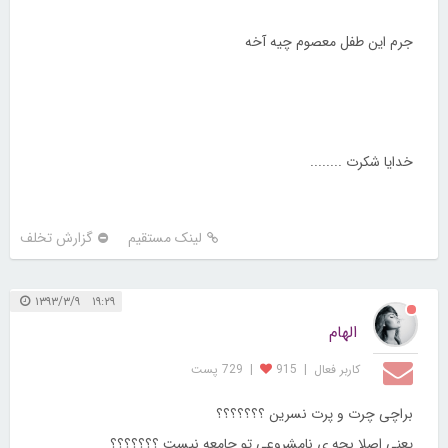
جرم این طفل معصوم چیه آخه
خدایا شکرت ........
لینک مستقیم
گزارش تخلف
۱۹:۲۹ ۱۳۹۳/۳/۹
الهام
کاربر فعال
|
915
|
729 پست
براچی چرت و پرت نسرین ؟؟؟؟؟؟؟
یعنی اصلا بچه ی نامشروعی تو جامعه نیست ؟؟؟؟؟؟؟