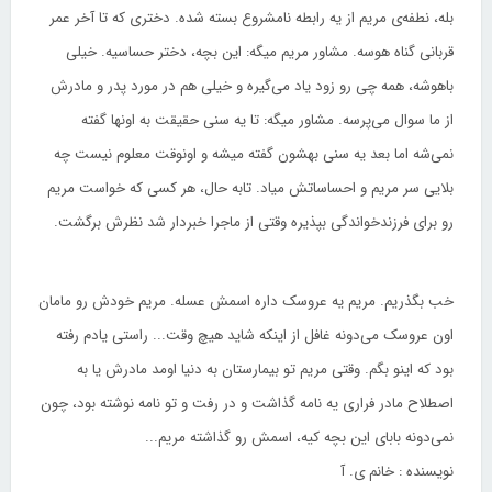
بله، نطفه‌ی مریم از یه رابطه نامشروع بسته شده. دختری که تا آخر عمر
قربانی گناه هوسه. مشاور مریم میگه: این بچه، دختر حساسیه. خیلی
باهوشه، همه چی رو زود یاد می‌گیره و خیلی هم در مورد پدر و مادرش
از ما سوال می‌پرسه. مشاور میگه: تا یه سنی حقیقت به اونها گفته
نمی‌شه اما بعد یه سنی بهشون گفته میشه و اونوقت معلوم نیست چه
بلایی سر مریم و احساساتش میاد. تابه حال، هر کسی که خواست مریم
رو برای فرزندخواندگی بپذیره وقتی از ماجرا خبردار شد نظرش برگشت.
خب بگذریم. مریم یه عروسک داره اسمش عسله. مریم خودش رو مامان
اون عروسک می‌دونه غافل از اینکه شاید هیچ وقت... راستی یادم رفته
بود که اینو بگم. وقتی مریم تو بیمارستان به دنیا اومد مادرش یا به
اصطلاح مادر فراری یه نامه گذاشت و در رفت و تو نامه نوشته بود، چون
نمی‌دونه بابای این بچه کیه، اسمش رو گذاشته مریم...
نویسنده : خانم ی‌. آ