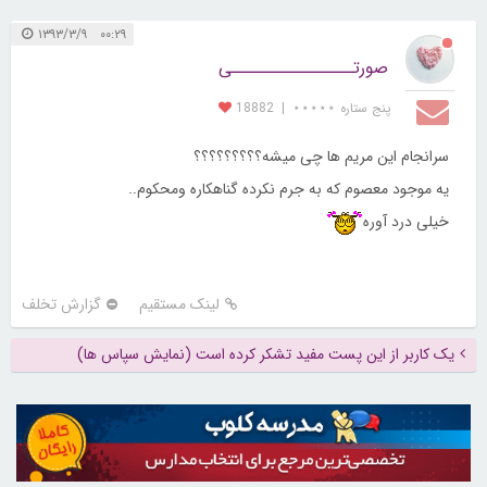
۰۰:۲۹ ۱۳۹۳/۳/۹
صورتــــــــــــــــی
پنج ستاره ⋆⋆⋆⋆⋆
|
18882
سرانجام این مریم ها چی میشه؟؟؟؟؟؟؟؟؟
یه موجود معصوم که به جرم نکرده گناهکاره ومحکوم..
خیلی درد آوره
لینک مستقیم
گزارش تخلف
یک کاربر از این پست مفید تشکر کرده است (نمایش سپاس ها)