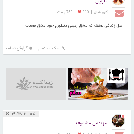
نازنین
کاربر فعال
|
330
|
750 پست
اصل زندگی عشقه نه عشق زمینی منظورم خود عشق هست
لینک مستقیم
گزارش تخلف
30258257
۰۰:۵۱ ۱۳۹۱/۱۲/۱۴
مهندس مشعوف