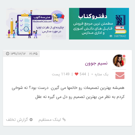
21731552
16879642
۲۱:۳۵ ۱۳۹۱/۱۲/۱۲
نسیم جوون
یک ستاره ⋆
|
544
|
1149 پست
همیشه بهترین تصمیمات رو خانمها می گیرن. درست بود؟ نه شوخی
کردم به نظر من بهترین تصمیم رو دل می گیره نه عقل
لینک مستقیم
گزارش تخلف