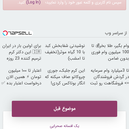
سپس نام کاربری و کلمه عبور خود را وارد نمایید؛
(Log In)
کنید.
از سراسر وب
وام بگیر، طلا بخر💰 تا
نوشیدنی شفابخش کبد
برای اولین بار در ایران
100 میلیون وام فوری
با 10 گیاه موثر(تخفیف
🇮🇷 این دکتر کرم
بدون ضامن
تا امشب)
ترمیم کننده 23 روزه
ساخت!
تا 3میلیارد وام سرمایه
این کرم جلبک، جوری
اعتبار تا ۱۰۰ میلیون
در گردش فروشندگان
چروکاتو صاف میکنه که
تومان ⚡ همین الان
=> فروشگاهت رو ثبت
انگار بوتاکس کردی!
درخواست اعتبار بده ✅
کن
(تخفیف ویژه)
موضوع قبل
یک افسانه صحرایی