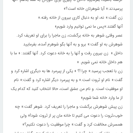
پرسیدند:« آیا شوهرتان خانه است؟»
زن گفت:« نه، او به دنبال کاری بیرون از خانه رفته.»
آنها گفتند:«پس ما نمی توانیم وارد شویم»
عصر وقتی شوهر به خانه برگشت، زن ماجرا را برای او تعریف کرد.
شوهرش به او گفت:« برو و به آنها بگو شوهرم آمده، بفرمایید
داخل.» زن بیرون رفت و آنها را به خانه دعوت کرد. آنها گفتند: « ما با
هم داخل خانه نمی شویم. »
زن با تعجب پرسید:« چرا !؟ » یکی از پیرمرد ها به دیگری اشاره کرد و
گفت:« نام او ثروت است.» و به پیرمرد دیگر اشاره کرد و گفت:« نام
او موفقیت است. و نام من عشق است، حالا انتخاب کنید که کدام یک
از ما وارد خانه شما شویم»
زن پیش شوهرش برگشت و ماجرا را تعریف کرد. شوهر گفت:« چه
خوب،ثروت را دعوت می کنیم تا خانه مان پر از ثروت شود!» ولی
همسرش مخالفت کرد و گفت:« چرا موفقیت را دعوت نکنیم؟»