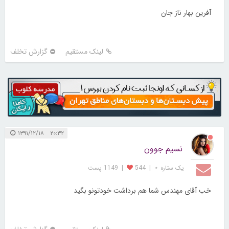
آفرین بهار ناز جان
لینک مستقیم
گزارش تخلف
۲۰:۳۲ ۱۳۹۱/۱۲/۱۸
نسیم جوون
یک ستاره ⋆
|
544
|
1149 پست
خب آقای مهندس شما هم برداشت خودتونو بگید