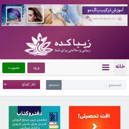
10089682
خانه
ورود
عضویت