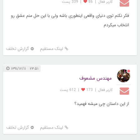
کاربر فعال
|
86
|
339 پست
فکر نکنم توی دنیای واقعی اینطوری باشه ولی با این حل منم عشق رو
انتخاب میکردم
لینک مستقیم
گزارش تخلف
۲۳:۵۱ ۱۳۹۱/۱۲/۱۱
مهندس مشعوف
کاربر فعال
|
173
|
612 پست
از این داستان چی میشه فهمید؟
لینک مستقیم
گزارش تخلف