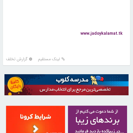
www.jadoykalamat.tk
لینک مستقیم
گزارش تخلف