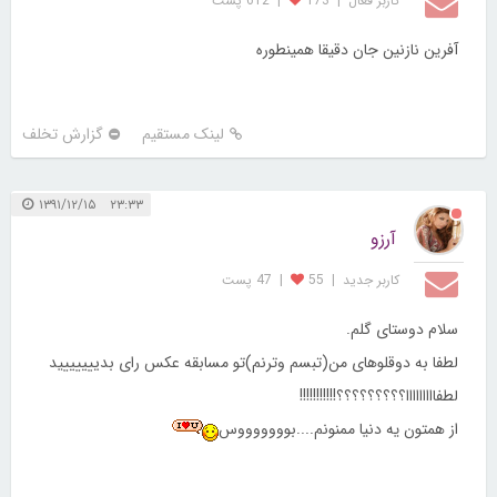
کاربر فعال
|
173
|
612 پست
آفرین نازنین جان دقیقا همینطوره
لینک مستقیم
گزارش تخلف
۲۳:۳۳ ۱۳۹۱/۱۲/۱۵
آرزو
کاربر جديد
|
55
|
47 پست
سلام دوستای گلم.
لطفا به دوقلوهای من(تبسم وترنم)تو مسابقه عکس رای بدییییییید
لطفااااااااا؟؟؟؟؟؟؟؟؟!!!!!!!!!!!
از همتون یه دنیا ممنونم....بوووووووس