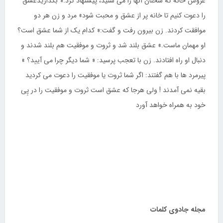
عروس خانه که سخنان آنها را می شنید، پیشنهاد کرد:« بگذاریدعشق
را دعوت کنیم تا خانه پر از عشق و محبت شود» مرد و زن هر دو
موافقت کردند. زن بیرون رفت و گفت:« کدام یک از شما عشق است؟
او مهمان ماست.» عشق بلند شد و ثروت و موفقیت هم بلند شدند و
دنبال او راه افتادند. زن با تعجب پرسید: « شما دیگر چرا می آیید؟ »
پیرمرد ها با هم گفتند: اگر شما ثروت یا موفقیت را دعوت می کردید
بقیه نمی آمدند ! ولی هرجا که عشق است ثروت و موفقیت را در پِی
خود به همراه خواهد آورد
مجله جادوی کلمات