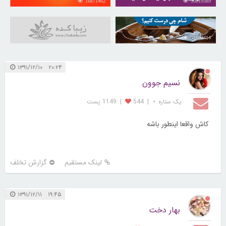
16871462
30819389
31043414
۲۰:۲۴ ۱۳۹۱/۱۲/۱۰
نسیم جوون
یک ستاره ⋆
|
544
|
1149 پست
کاش واقعا اینطور باشه
لینک مستقیم
گزارش تخلف
۱۹:۴۵ ۱۳۹۱/۱۲/۱۱
بهار دخت