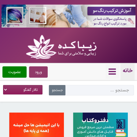
10087170
خانه
ورود
عضویت