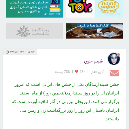
16871831
30811578
31035603
۱۱:۵۴ ۱۳۹۱/۱۱/۲۹
شبنم جون
کاربر فعال
|
634
|
788 پست
جشن سپندارمذگان یکی از جشن های ایرانی است که امروز
ایرانیان آن را در روز سپندارمذ(پنجمین روز) از ماه اسفند
برگزار می کنند، ابوریحان بیرونی در آثارالباقیه آورده است که
ایرانیان باستان این روز را روز بزرگداشت زن و زمین می
دانستند
.