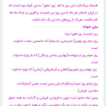
فلسفه بزرگداشت این روز با نام "روز عشق" به این گونه بوده است که
در ایران باستان هر ماه را سی روز می شمردند و افزون بر اینکه ماه ها
نام داشتند، هریک از روزهای ماه نیز یک نام داشتند.
برای نمونه:
روز نخست روز اهورا مزدا
روز دوم روز بهمن( تندرستی، اندیشه) که نخستین صفت خداوند
است.
روز سوم روز اردیبهشت(بهترین راستی و پاکی) که باز ویژه خداوند
است.
روز چهارم روز شهریور(شاهی و فرمانروایی آرمانی) که ویژه خداوند
است.
روز پنجم روز سپندارمذ(فرنام ملی زمین است، یعنی گستراننده،
مقدس، فروتن)
زمین نماد عشق است چون با فروتنی، فروتنی و گذشت به همه عشق
میورزد، زشت و زیبا را به یک چشم می نگرد و همه را چون مادری در