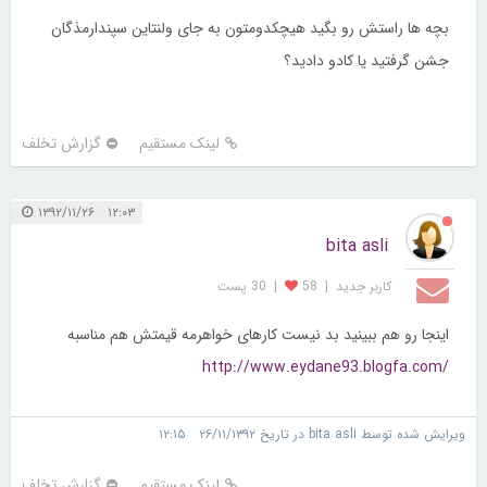
بچه ها راستش رو بگید هیچکدومتون به جای ولنتاین سپندارمذگان
جشن گرفتید یا کادو دادید؟
لینک مستقیم
گزارش تخلف
۱۲:۰۳ ۱۳۹۲/۱۱/۲۶
bita asli
کاربر جديد
|
58
|
30 پست
اینجا رو هم ببینید بد نیست کارهای خواهرمه قیمتش هم مناسبه
http://www.eydane93.blogfa.com/
ویرایش شده توسط bita asli در تاریخ ۲۶/۱۱/۱۳۹۲ ۱۲:۱۵
لینک مستقیم
گزارش تخلف