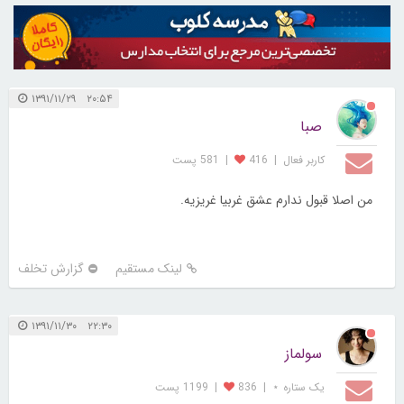
۲۰:۵۴ ۱۳۹۱/۱۱/۲۹
صبا
کاربر فعال
|
416
|
581 پست
من اصلا قبول ندارم عشق غربیا غریزیه.
لینک مستقیم
گزارش تخلف
۲۲:۳۰ ۱۳۹۱/۱۱/۳۰
سولماز
یک ستاره ⋆
|
836
|
1199 پست