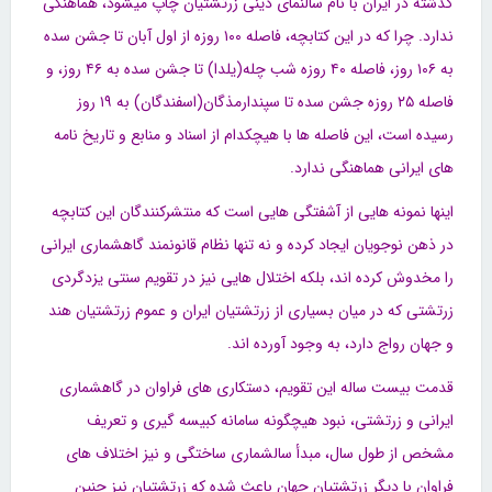
گذشته در ایران با نام سالنمای دینی زرتشتیان چاپ میشود، هماهنگی
ندارد. چرا که در این کتابچه، فاصله ۱۰۰ روزه از اول آبان تا جشن سده
به ۱۰۶ روز، فاصله ۴۰ روزه شب چله(یلدا) تا جشن سده به ۴۶ روز، و
فاصله ۲۵ روزه جشن سده تا سپندارمذگان(اسفندگان) به ۱۹ روز
رسیده است، این فاصله ها با هیچکدام از اسناد و منابع و تاریخ نامه
های ایرانی هماهنگی ندارد.
ا
ینها نمونه هایی از آشفتگی هایی است که منتشرکنندگان این کتابچه
در ذهن نوجویان ایجاد کرده و نه تنها نظام قانونمند گاهشماری ایرانی
را مخدوش کرده اند، بلکه اختلال هایی نیز در تقویم سنتی یزدگردی
زرتشتی که در میان بسیاری از زرتشتیان ایران و عموم زرتشتیان هند
و جهان رواج دارد، به وجود آورده اند.
قدمت بیست ساله این تقویم، دستکاری های فراوان در گاهشماری
ایرانی و زرتشتی، نبود هیچگونه سامانه کبیسه گیری و تعریف
مشخص از طول سال، مبدأ سالشماری ساختگی و نیز اختلاف های
فراوان با دیگر زرتشتیان جهان باعث شده که زرتشتیان نیز چنین