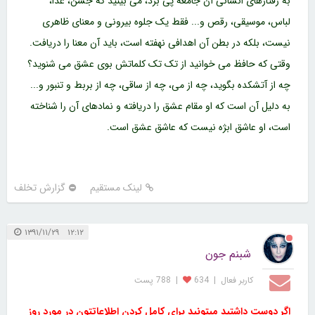
به رفتارهای انسانی آن جامعه پی برد، می بینید که جشن، غذا،
لباس، موسیقی، رقص و... فقط یک جلوه بیرونی و معنای ظاهری
نیست، بلکه در بطن آن اهدافی نهفته است، باید آن معنا را دریافت.
وقتی که حافظ می خوانید از تک تک کلماتش بوی عشق می شنوید؟
چه از آتشکده بگوید، چه از می، چه از ساقی، چه از بربط و تنبور و...
به دلیل آن است که او مقام عشق را دریافته و نمادهای آن را شناخته
است، او عاشق ابژه نیست که عاشق عشق است.
لینک مستقیم
گزارش تخلف
۱۲:۱۲ ۱۳۹۱/۱۱/۲۹
شبنم جون
کاربر فعال
|
634
|
788 پست
اگر دوست داشتید میتونید برای کامل کردن اطلاعاتتون در مورد روز