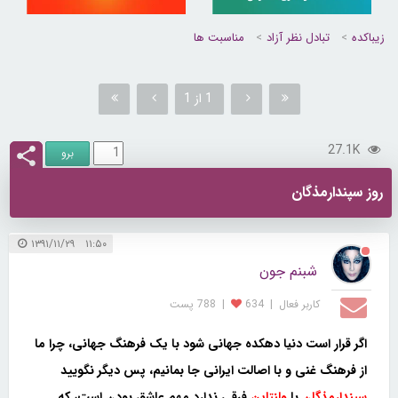
زیباکده
تبادل نظر آزاد
مناسبت ها
1 از 1
27.1K
روز سپندارمذگان
۱۱:۵۰ ۱۳۹۱/۱۱/۲۹
شبنم جون
کاربر فعال
|
634
|
788 پست
اگر قرار است دنیا دهکده جهانی شود با یک فرهنگ جهانی، چرا ما
از فرهنگ غنی و با اصالت ایرانی جا بمانیم، پس دیگر نگویید
سپندارمذگان
با
ولنتاین
فرقی ندارد مهم عاشق بودن است، که