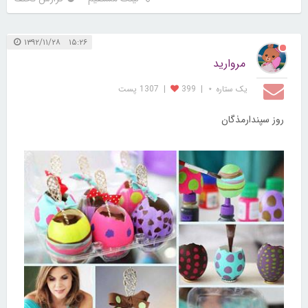
۱۵:۲۶ ۱۳۹۲/۱۱/۲۸
مروارید
یک ستاره ⋆
|
399
|
1307 پست
روز سپندارمذگان