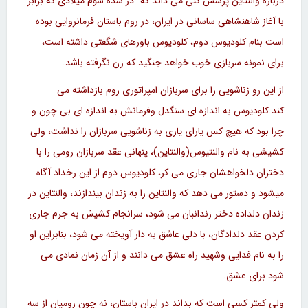
درباره والنتاین پرسش کنی می داند که "در سده سوم میلادی که برابر
با آغاز شاهنشاهی ساسانی در ایران، در روم باستان فرمانروایی بوده
است بنام کلودیوس دوم، کلودیوس باورهای شگفتی داشته است،
برای نمونه سربازی خوب خواهد جنگید که زن نگرفته باشد.
از این رو زناشویی را برای سربازان امپراتوری روم بازداشته می
کند.کلودیوس به اندازه ای سنگدل وفرمانش به اندازه ای بی چون و
چرا بود که هیچ کس یارای یاری به زناشویی سربازان را نداشت، ولی
کشیشی به نام والنتیوس(والنتاین)، پنهانی عقد سربازان رومی را با
دختران دلخواهشان جاری می کر، کلودیوس دوم از این رخداد آگاه
میشود و دستور می دهد که والنتاین را به زندان بیندازند، والنتاین در
زندان دلداده دختر زندانبان می شود، سرانجام کشیش به جرم جاری
کردن عقد دلدادگان، با دلی عاشق به دار آویخته می شود، بنابراین او
را به نام فدایی وشهید راه عشق می دانند و از آن زمان نمادی می
شود برای عشق.
ولی کمتر کسی است که بداند در ایران باستان، نه چون رومیان از سه