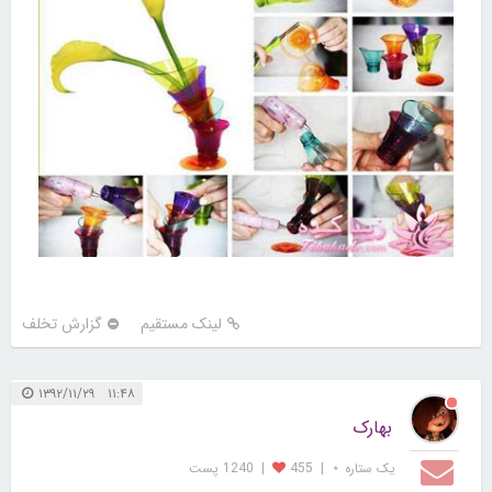
لینک مستقیم
گزارش تخلف
۱۱:۴۸ ۱۳۹۲/۱۱/۲۹
بهارک
یک ستاره ⋆
|
455
|
1240 پست