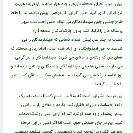
ایران زمین، احیای حافظه تاریخی چند هزار ساله و بازتعریف هویتِ
فردِ ایرانی کاری کنیم. حتی اگر این کار توهمی بیش نباشد، اما آیا فقط
طرح جشنی چون سپندارمذگان می تواند حس احساسات میهن
پرستانه مان را ارضاء کند، بدون بازشناساندن فلسفه آن؟
نسبت به چند سال پیش، تعداد کسانی که سپندارمذگان را می
شناسند به طور امیدوارکننده ای زیاد شده است، افراد زیادی هستند که
همان طور که ولنتاین را جشن می گیرند، سپندارمذگان را نیز گرامی
می دارند، بعضی ها حتی سپندارمذگان را جایگزین ولنتاین کرده اند و
روز ۵ اسپند را جشن می گیرند، اما به همان سبک و سیاقی که ولنتاین
را جشن میگرفتند!
این درست مثل این است که مثلاً من اسمم رکسانا باشد، بعد یک
دفعه احساسات ملی ام طغیان کند، بگردم و معادل پارسی اش را
بیابم: روشنک و به همه گوشزد کنم که از این پس روشنک صدایم
کنید، این در جای خودش خوب است اما اگر کسی در این مرحله
بخواهد انگیزه مرا توجیه کند یا شخصیتم را تفسیر، میگوید متعصب،