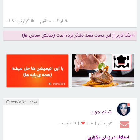
لینک مستقیم
گزارش تخلف
یک کاربر از این پست مفید تشکر کرده است (نمایش سپاس ها)
16863651
30250446
۱۲:۰۱ ۱۳۹۱/۱۱/۲۹
شبنم جون
کاربر فعال
|
634
|
788 پست
اختلاف در زمان برگزاری: