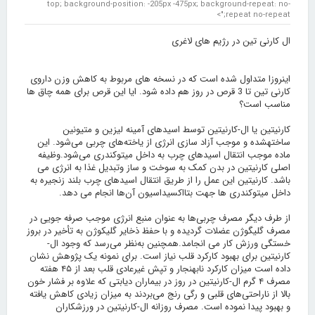
top; background-position: -205px -475px; background-repeat: no-
repeat no-repeat;">
ال کارنی تین در رژیم های لاغری
اینروزا متداول شده است که در نسخه های مربوط به کاهش وزن داروی
کارنی تین تا 3 قرص در روز هم داده شود. ایا این قرص برای همه چاق ها
مناسب است؟
کارنیتین یا ال-کارنیتین توسط اسیدهای آمینه لیزین و متیونین
ساخته
شده و موجب آزاد سازی انرژی از یاخته‌های چربی می‌شود. این
ماده موجب انتقال اسیدهای چرب به داخل میتوکندری می‌شود.وظیفه
اصلی کارنیتین در بدن کمک به سوخت و ساز وتبدیل غذا به انرژی می
باشد. کارنیتین این عمل را از طریق انتقال اسیدهای چرب بلند زنجیره به
داخل میتوکندری ‌ها جهت بتااکسیداسیون آن‌ها انجام می دهد.
از طرف دیگر مصرف چربی‌ها به عنوان منبع انرژی موجب صرفه جویی در
مصرف گلیگوژن عضلات گردیده و با حفظ ذخایر گلیکوژن به تأخیر در بروز
خستگی ورزش کار می انجامد.همچنین به‌نظر می‌رسد که وجود ال-
کارنیتین برای بهبود کارکرد قلب نیاز است. برای نمونه یک پژوهش نشان
داده است میزان کارکرد نابهنجار و تپش غیرعادی قلب بعد از ۴۵ هفته
مصرف ۴ گرم ال-کارنیتین در روز در بیماران دیابتی که علاوه بر فشار خون
بالا از ناراحتی‌های قلبی و رگی رنج می‌بردند به میزان زیادی کاهش یافته
و بهبود پیدا نموده است. مصرف روزانه ال-کارنیتین در ورزشکاران