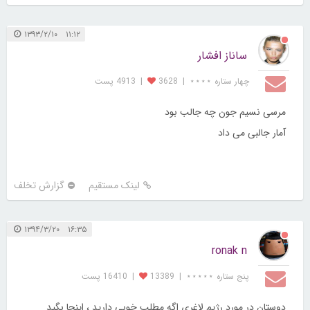
۱۱:۱۲ ۱۳۹۳/۲/۱۰
ساناز افشار
چهار ستاره ⋆⋆⋆⋆
|
3628
|
4913 پست
مرسی نسیم جون چه جالب بود
آمار جالبی می داد
لینک مستقیم
گزارش تخلف
۱۶:۳۵ ۱۳۹۴/۳/۲۰
ronak n
پنج ستاره ⋆⋆⋆⋆⋆
|
13389
|
16410 پست
دوستان در مورد رژیم لاغری اگه مطلب خوبی دارید ، اینجا بگید