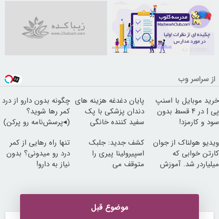
21732971
از سراسر وب
خرید موبایل با اسنپ
پایان دغدغه هزینه های
چگونه بدون دارو از درد
پی | در ۴ قسط بدون
دندان پزشکی با پک
کمر رها شوید؟
سود و کارمزد!
سفید کننده خانگی
(◂پرسش‌نامه رو پرکن)
ویدیو هولناک از جوان
کشف جدید: جلبک
تنها راه رهایی از کمر
کارتن خوابی که
اسپیرولینا پیری را
درد رو میدونی؟ بدون
میلیاردر شد. آموزش
متوقف می
نیاز به دارو!
رایگان
کند50%تخفیف
(◂پرسش‌نامه)
موضوع قبل