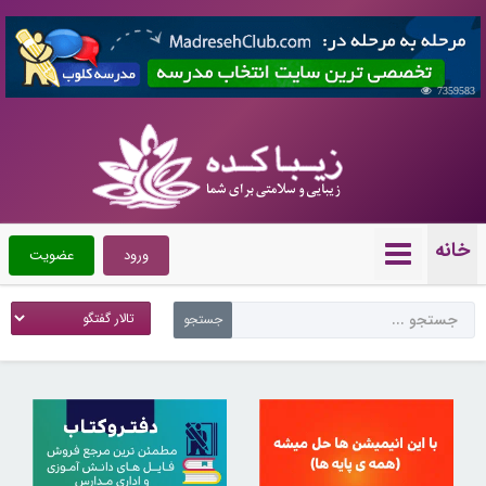
7359583
خانه
ورود
عضویت