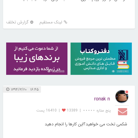
لینک مستقیم
گزارش تخلف
30820808
16881061
۱۶:۴۵ ۱۳۹۴/۳/۲۰
ronak n
پنج ستاره ⋆⋆⋆⋆⋆
|
13389
|
16410 پست
شکمی تخت می خواهید؟این کارها را انجام دهید