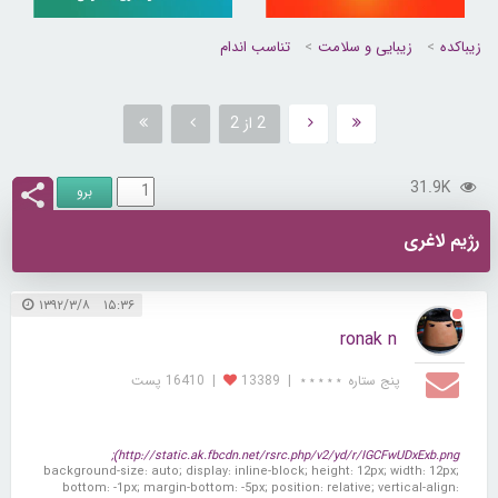
زیباکده
زیبایی و سلامت
تناسب اندام
2 از 2
31.9K
رژیم لاغری
۱۵:۳۶ ۱۳۹۲/۳/۸
ronak n
پنج ستاره ⋆⋆⋆⋆⋆
|
13389
|
16410 پست
http://static.ak.fbcdn.net/rsrc.php/v2/yd/r/IGCFwUDxExb.png);
background-size: auto; display: inline-block; height: 12px; width: 12px;
bottom: -1px; margin-bottom: -5px; position: relative; vertical-align: