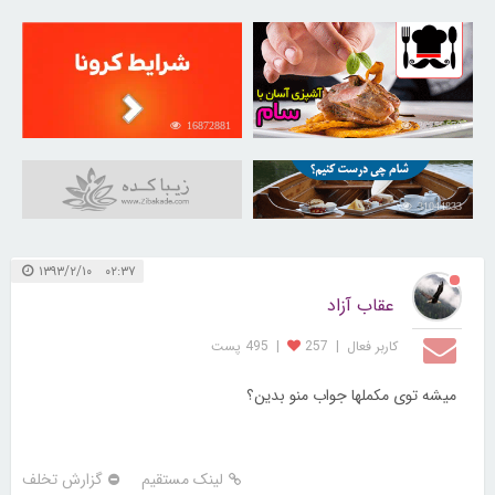
16872881
30259676
31044833
۰۲:۳۷ ۱۳۹۳/۲/۱۰
عقاب آزاد
کاربر فعال
|
257
|
495 پست
میشه توی مکملها جواب منو بدین؟
لینک مستقیم
گزارش تخلف