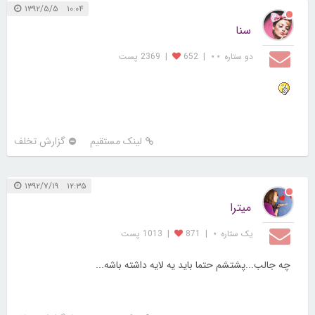
۱۰:۰۴ ۱۳۹۲/۵/۵
سنا
دو ستاره ⋆⋆
|
652
|
2369 پست
لینک مستقیم
گزارش تخلف
۱۲:۳۵ ۱۳۹۲/۷/۱۹
میترا
یک ستاره ⋆
|
871
|
1013 پست
چه جالب...پشتشم حتما باید یه لایه داشته باشه...