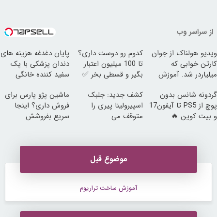
از سراسر وب
ویدیو هولناک از جوان
کدوم رو دوست داری؟
پایان دغدغه هزینه های
کارتن خوابی که
تا 100 میلیون اعتبار
دندان پزشکی با پک
میلیاردر شد. آموزش
بگیر و قسطی بخر ✅
سفید کننده خانگی
رایگان
گردونه شانس بدون
کشف جدید: جلبک
ماشین پژو پارس برای
پوچ از PS5 تا آیفون17
اسپیرولینا پیری را
فروش داری؟ اینجا
و بیت کوین 🔥
متوقف می
سریع بفروشش
کند50%تخفیف
موضوع قبل
آموزش ساخت تراریوم