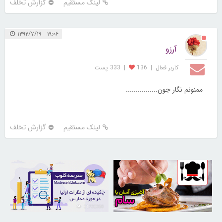
لینک مستقیم
گزارش تخلف
۱۹:۰۶ ۱۳۹۲/۷/۱۹
آرزو
کاربر فعال
|
136
|
333 پست
ممنونم نگار جون................
لینک مستقیم
گزارش تخلف
21732338
30259043