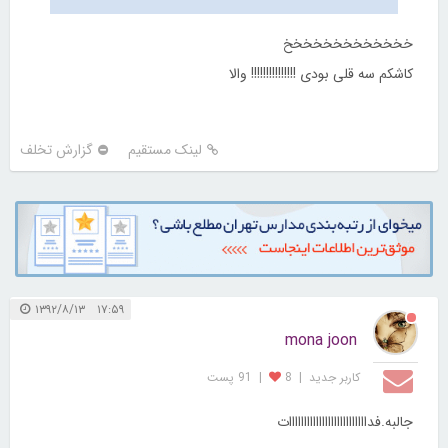
خخخخخخخخخخخخخ
کاشکم سه قلی بودی !!!!!!!!!!!!!!! والا
لینک مستقیم
گزارش تخلف
۱۷:۵۹ ۱۳۹۲/۸/۱۳
mona joon
کاربر جديد
|
8
|
91 پست
جالبه.فداااااااااااااااااااااااااات