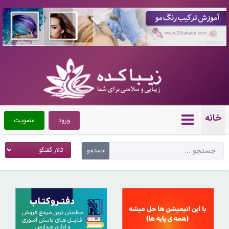
10089955
خانه
ورود
عضویت