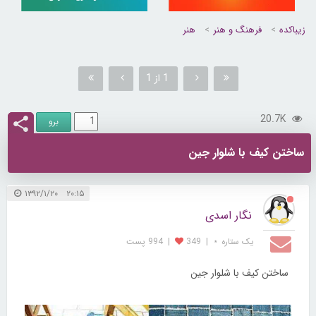
زیباکده
فرهنگ و هنر
هنر
1 از 1
20.7K
ساختن کیف با شلوار جین
۲۰:۱۵ ۱۳۹۲/۱/۲۰
نگار اسدی
یک ستاره ⋆
|
349
|
994 پست
ساختن کیف با شلوار جین