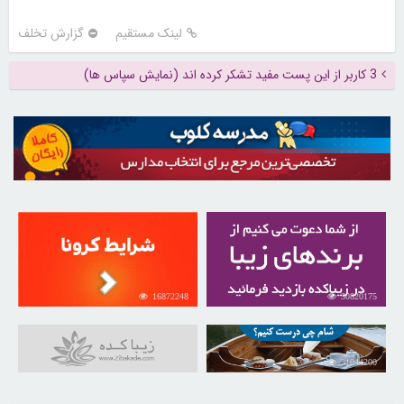
لینک مستقیم
گزارش تخلف
3 کاربر از این پست مفید تشکر کرده اند (نمایش سپاس ها)
16872248
30820175
31044200