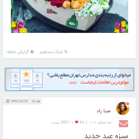
لینک مستقیم
گزارش تخلف
۱۷:۰۵ ۱۳۹۸/۱۲/۲۶
صبا راد
سه ستاره ⋆⋆⋆
|
83
|
3057 پست
سبزه عید جدید