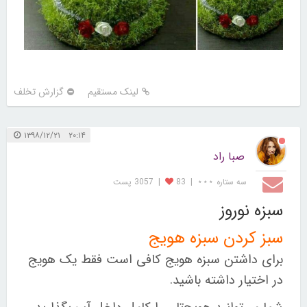
لینک مستقیم
گزارش تخلف
۲۰:۱۴ ۱۳۹۸/۱۲/۲۱
صبا راد
سه ستاره ⋆⋆⋆
|
83
|
3057 پست
سبزه نوروز
سبز کردن سبزه هویج
برای داشتن سبزه هویج کافی است فقط یک هویج
در اختیار داشته باشید.