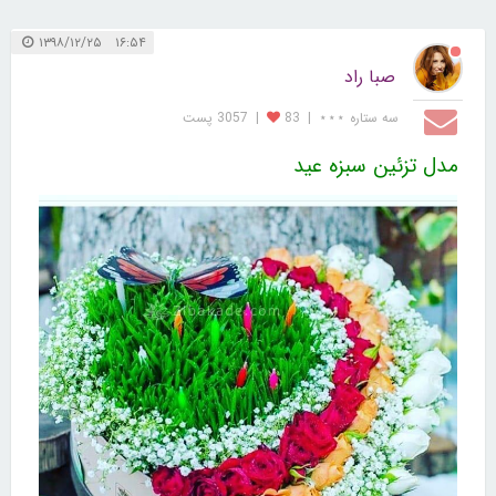
۱۶:۵۴ ۱۳۹۸/۱۲/۲۵
صبا راد
سه ستاره ⋆⋆⋆
|
83
|
3057 پست
مدل تزئین سبزه عید