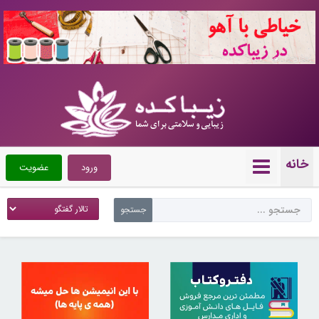
10721581
خانه
ورود
عضویت