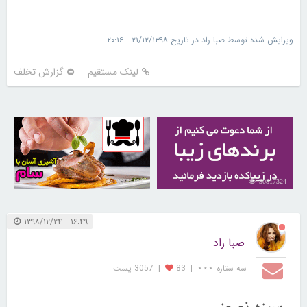
ویرایش شده توسط صبا راد در تاریخ ۲۱/۱۲/۱۳۹۸ ۲۰:۱۶
لینک مستقیم
گزارش تخلف
30256192
30817324
۱۶:۴۹ ۱۳۹۸/۱۲/۲۴
صبا راد
سه ستاره ⋆⋆⋆
|
83
|
3057 پست