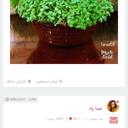
لینک مستقیم
گزارش تخلف
۰۱:۳۷ ۱۳۹۸/۱۲/۲۱
صبا راد
سه ستاره ⋆⋆⋆
|
83
|
3057 پست