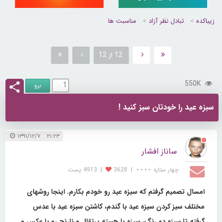
زیباکده
تبادل نظر آزاد
مناسبت ها
12 از 12
550K
سبزه عید را خودتان سبز کنید !
۲۱:۲۳ ۱۳۹۱/۱۲/۷
ساناز افشار
چهار ستاره ⋆⋆⋆⋆
|
3628
|
4913 پست
امسال تصمیم گرفتم که سبزه عید رو خودم بکارم. اینجا روشهای
مختلف سبز کردن سبزه عید با گندم، کاشتن سبزه عید با عدس
گرفته تا سبزه دو رنگ، سبزه با هسته پرتقال و نارنج رو با عکس و