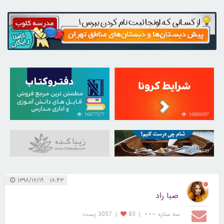
16877577
16869397
31041349
۱۸:۴۳ ۱۳۹۸/۱۲/۱۹
صبا راد
سه ستاره ⋆⋆⋆
|
83
|
3057 پست