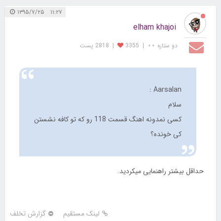
۱۱:۲۷ ۱۳۹۵/۷/۲۵
elham khajoi
دو ستاره ⋆⋆
|
3355
|
2818 پست
Aarsalan :
سلام
کسی نمدونه اهنگ قسمت 118 رو که تو کافه نشستن
کی خونده؟
حداقل بیشتر راهنمایی میکردید.
لینک مستقیم
گزارش تخلف