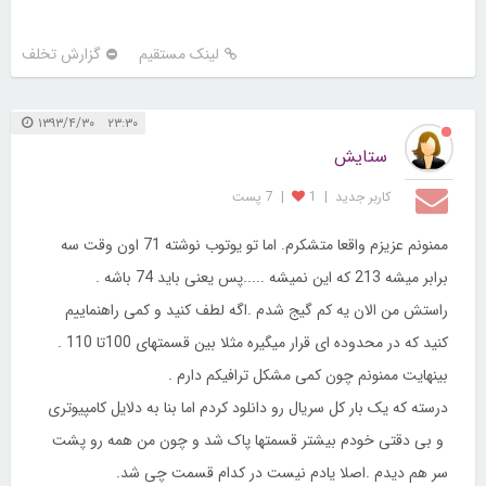
لینک مستقیم
گزارش تخلف
۲۳:۳۰ ۱۳۹۳/۴/۳۰
ستایش
کاربر جديد
|
1
|
7 پست
ممنونم عزیزم واقعا متشکرم. اما تو یوتوب نوشته 71 اون وقت سه
برابر میشه 213 که این نمیشه .....پس یعنی باید 74 باشه .
راستش من الان یه کم گیج شدم .اگه لطف کنید و کمی راهنماییم
کنید که در محدوده ای قرار میگیره مثلا بین قسمتهای 100تا 110 .
بینهایت ممنونم چون کمی مشکل ترافیکم دارم .
درسته که یک بار کل سریال رو دانلود کردم اما بنا به دلایل کامپیوتری
و بی دقتی خودم بیشتر قسمتها پاک شد و چون من همه رو پشت
سر هم دیدم .اصلا یادم نیست در کدام قسمت چی شد.