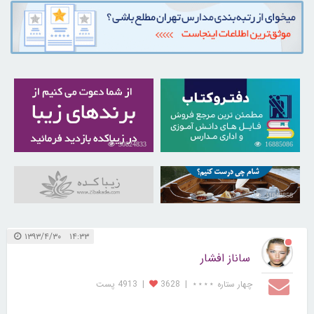
30824833
16885086
31048858
۱۴:۳۳ ۱۳۹۳/۴/۳۰
ساناز افشار
چهار ستاره ⋆⋆⋆⋆
|
3628
|
4913 پست