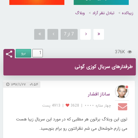
زیباکده
تبادل نظر آزاد
وبلاگ
7 از 7
376K
طرفدارهای سریال کوزی گونی
۰۹:۵۴ ۱۳۹۲/۱/۲۷
ساناز افشار
چهار ستاره ⋆⋆⋆⋆
|
3628
|
4913 پست
توی این وبلاگ براتون هر مطلبی که در مورد این سریال زیبا هست
می زارم.خوشحال می شم نظراتتون رو برام بنویسید.