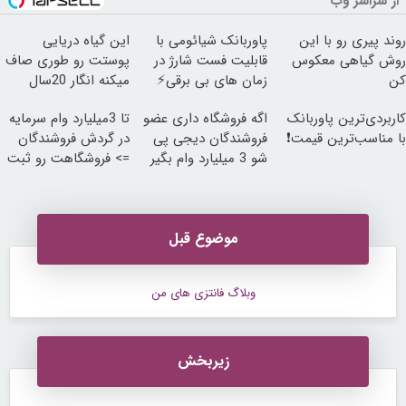
از سراسر وب
روند پیری رو با این
پاوربانک شیائومی با
این گیاه دریایی
روش گیاهی معکوس
قابلیت فست شارژ در
پوستت رو طوری صاف
کن
زمان های بی برقی⚡
میکنه انگار 20سال
جوون شدی🔥
کاربردی‌ترین پاوربانک
اگه فروشگاه داری عضو
تا 3میلیارد وام سرمایه
با مناسب‌ترین قیمت❗
فروشندگان دیجی پی
در گردش فروشندگان
شو 3 میلیارد وام بگیر
=> فروشگاهت رو ثبت
کن
موضوع قبل
وبلاگ فانتزی های من
زیربخش