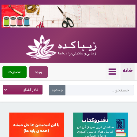
10724048
خانه
ورود
عضویت