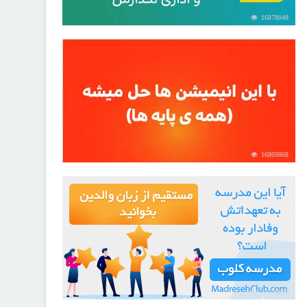
16878048
16869868
21729958