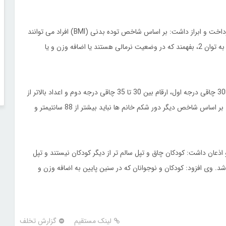
بابایی در ادامه به ارائه یک شاخص جهت تعیین وضعیت بدنی پرداخت و ابراز داشت: بر اساس شاخص توده بدنی (BMI) افراد می توانند
با تقسیم وزن خود (بر حسب کیلوگرم) بر قد خود(بر حسب متر) به توان 2، بفهمند که در وضعیت نرمالی هستند یا اضافه وزن و یا
وی افزود: ارقام بین 19 تا 25 به عنوان رنج نرمال، اعداد بین 25 تا30 چاقی درجه اول، ارقام بین 30 تا 35 چاقی درجه دوم و اعداد بالاتر از
35 را چاقی مفرط و مخاطره انگیز به حساب می آیند. بابایی گفت: بر اساس شاخص دیگر دور شکم خانم ها نباید بیشتر از 88 سانتیمتر و
 اذعان داشت: کودکان چاق و تپل سالم تر از دیگر کودکان نیستند و تپل
. وی افزود: کودکان و نوجوانان که در سنین پایین به اضافه وزن و
لینک مستقیم
گزارش تخلف