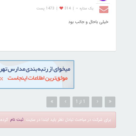
یک ستاره ⋆
|
314
|
1473 پست
خیلی باحال و جالب بود
1 از 1
برای شرکت در مباحث تبادل نظر باید ابتدا در سایت
ثبت نام
کرده، 