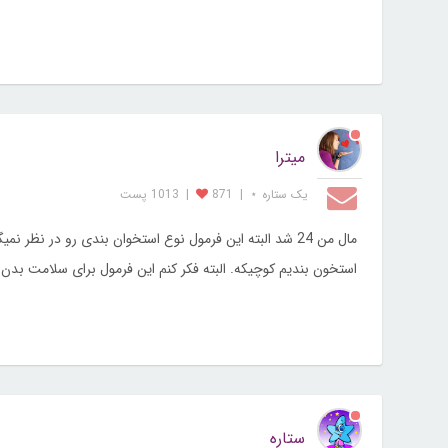
میترا
یک ستاره ⋆
|
871
|
1013 پست
استخون بندیم کوچیکه. البته فکر کنم این فرمول برای سلامت 
ستاره