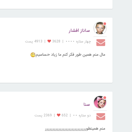
ساناز افشار
چهار ستاره ⋆⋆⋆⋆
|
3628
|
4913 پست
مال منم همین طور فکر کنم ما زیاد حساسیم
سنا
دو ستاره ⋆⋆
|
652
|
2369 پست
منم همینطورررررررررررررررررررررررررررر