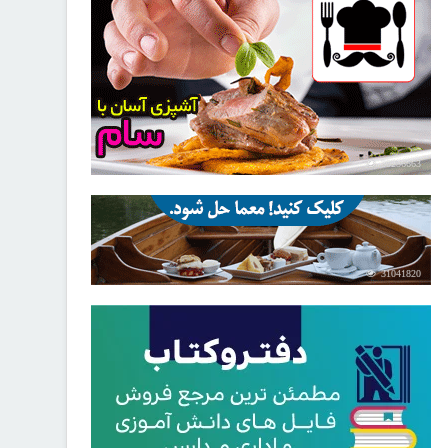
30256663
31041820