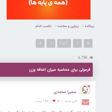
زیباکده
زیبایی و سلامت
تناسب اندام
1 از 1
6.73K
فرمولی برای محاسبه میزان اضافه وزن
سمیرا محمدی
کاربر جديد
|
25
|
123 پست