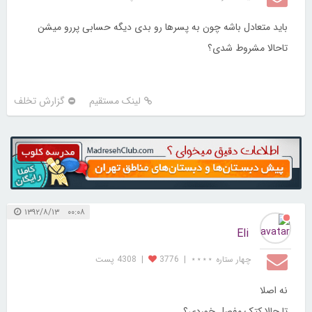
باید متعادل باشه چون به پسرها رو بدی دیگه حسابی پررو میشن
تاحالا مشروط شدی؟
لینک مستقیم
گزارش تخلف
۰۰:۰۸ ۱۳۹۲/۸/۱۳
Eli
چهار ستاره ⋆⋆⋆⋆
|
3776
|
4308 پست
نه اصلا
تا حالا کتک مفصل خوردی؟