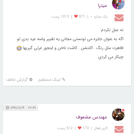
میترا
یک ستاره ⋆
|
871
|
1013 پست
نه عمل نکردم
اگه به عنوان جایزه می تونستی مجانی یه تغییر واسه عید بدی تو
ظاهرت مثل رنگ . اکتنشن . کاشت ناخن و اینجور غرتی گیریها
چیکار می کردی
لینک مستقیم
گزارش تخلف
۲۲:۳۱ ۱۳۹۱/۱۲/۴
مهندس مشعوف
کاربر فعال
|
173
|
612 پست