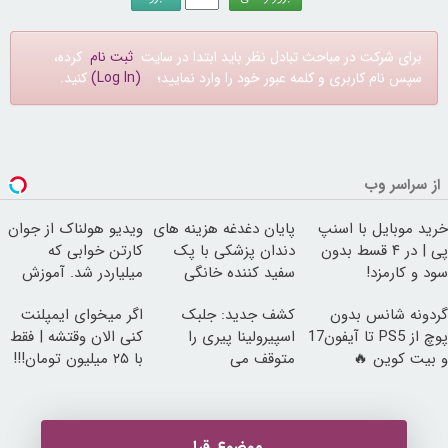
برای شرکت در مباحث تبادل نظر باید ابتدا در سایت
ثبت نام
کرده،
سپس نام کاربری و کلمه عبور خود را وارد نمایید؛
(Log In)
کنید.
از سراسر وب
خرید موبایل با اسنپ
پایان دغدغه هزینه های
ویدیو هولناک از جوان
پی | در ۴ قسط بدون
دندان پزشکی با پک
کارتن خوابی که
سود و کارمزد!
سفید کننده خانگی
میلیاردر شد. آموزش
رایگان
گردونه شانس بدون
کشف جدید: جلبک
اگر میخوای ایمپلنت
پوچ از PS5 تا آیفون17
اسپیرولینا پیری را
کنی الان وقتشه | فقط
و بیت کوین 🔥
متوقف می
با ۲۵ میلیون تومان!!!
کند50%تخفیف
موضوع قبل