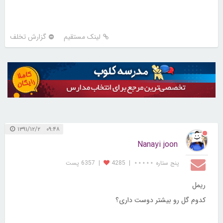
لینک مستقیم
گزارش تخلف
۰۹:۴۸ ۱۳۹۱/۱۲/۲
Nanayi joon
پنج ستاره ⋆⋆⋆⋆⋆
|
4285
|
6357 پست
ریمل
کدوم گل رو بیشتر دوست داری؟