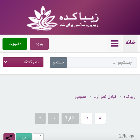
خانه
ورود
عضویت
زیباکده
تبادل نظر آزاد
عمومی
3 از 3
27K