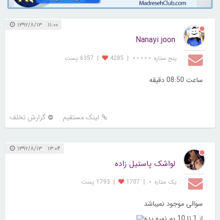
۱۱:۰۰ ۱۳۹۲/۸/۱۳
Nanayi joon
پنج ستاره ⋆⋆⋆⋆⋆
|
4285
|
6357 پست
ساعت 08:50 دقیقه
لینک مستقیم
گزارش تخلف
۱۳:۰۴ ۱۳۹۲/۸/۱۳
لواشک پاستیل زاده
یک ستاره ⋆
|
1707
|
1793 پست
سوالی موجود نمیباشد
از 1 تا 10 بم نمره بده