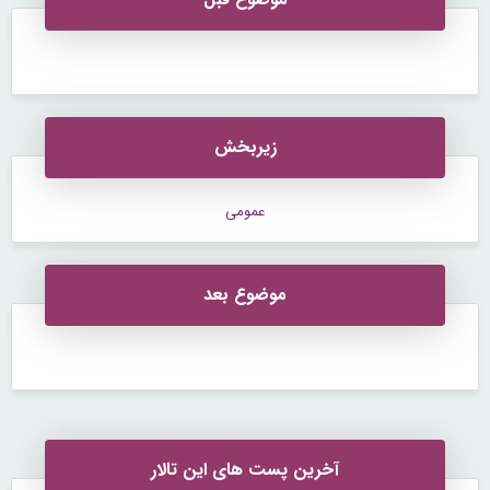
زیربخش
عمومی
موضوع بعد
آخرین پست های این تالار