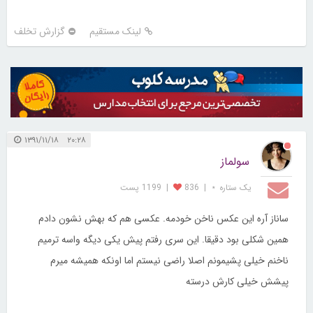
لینک مستقیم
گزارش تخلف
۲۰:۲۸ ۱۳۹۱/۱۱/۱۸
سولماز
یک ستاره ⋆
|
836
|
1199 پست
ساناز آره این عکس ناخن خودمه. عکسی هم که بهش نشون دادم
همین شکلی بود دقیقا. این سری رفتم پیش یکی دیگه واسه ترمیم
ناخنم خیلی پشیمونم اصلا راضی نیستم اما اونکه همیشه میرم
پیشش خیلی کارش درسته