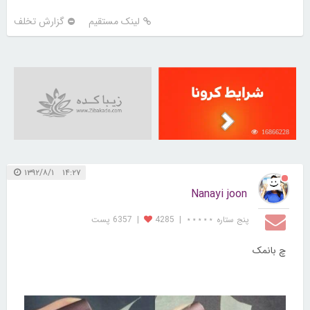
لینک مستقیم
گزارش تخلف
16866228
۱۴:۲۷ ۱۳۹۲/۸/۱
Nanayi joon
پنج ستاره ⋆⋆⋆⋆⋆
|
4285
|
6357 پست
چ بانمک