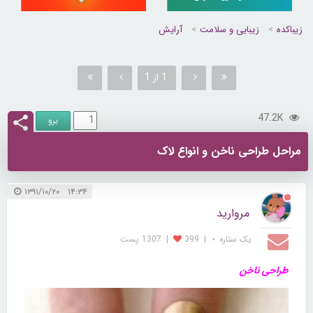
زیباکده
زیبایی و سلامت
آرایش
1 از 1
47.2K
مراحل طراحی ناخن و انواع لاک
۱۴:۳۴ ۱۳۹۱/۱۰/۲۰
مروارید
یک ستاره ⋆
|
399
|
1307 پست
طراحی ناخن