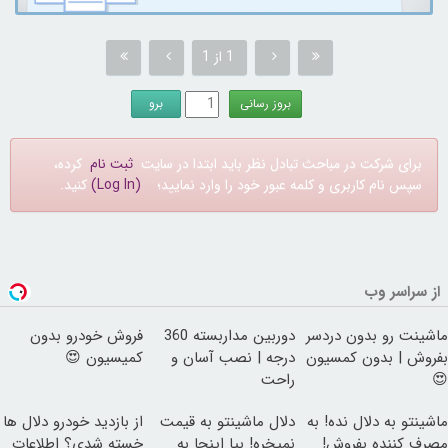
1 از 1
برای شرکت در مباحث تبادل نظر باید ابتدا در سایت
ثبت نام
کرده،
سپس نام کاربری و کلمه عبور خود را وارد نمایید؛
(Log In)
کنید.
از سراسر وب
ماشینت رو بدون دردسر
دوربین مداربسته 360
فروش خودرو بدون
بفروش | بدون کمسیون
درجه | نصب آسان و
کمیسیون 😍
😍
راحت
ماشینتو به دلال نده! به
دلال ماشینتو به قیمت
از بازدید خودرو دلال ها
مصرف کننده بفروش!
نمیخره! بیا اینجا به
خسته شدی؟ اطلاعات