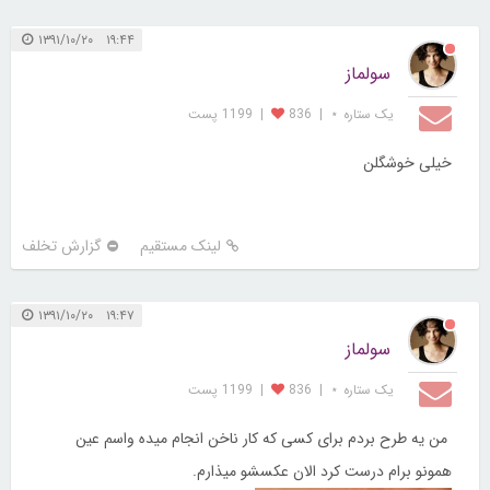
۱۹:۴۴ ۱۳۹۱/۱۰/۲۰
سولماز
یک ستاره ⋆
|
836
|
1199 پست
خیلی خوشگلن
لینک مستقیم
گزارش تخلف
۱۹:۴۷ ۱۳۹۱/۱۰/۲۰
سولماز
یک ستاره ⋆
|
836
|
1199 پست
من یه طرح بردم برای کسی که کار ناخن انجام میده واسم عین
همونو برام درست کرد الان عکسشو میذارم.