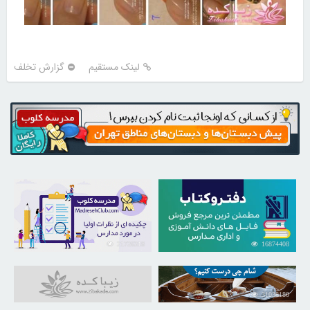
لینک مستقیم
گزارش تخلف
21726318
16874408
31038180