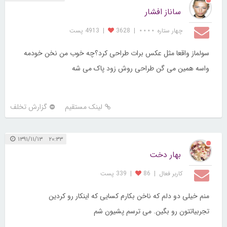
ساناز افشار
چهار ستاره ⋆⋆⋆⋆
|
3628
|
4913 پست
سولماز واقعا مثل عکس برات طراحی کرد؟چه خوب من نخن خودمه
واسه همین می گن طراحی روش زود پاک می شه
لینک مستقیم
گزارش تخلف
۲۰:۳۳ ۱۳۹۱/۱۱/۱۳
بهار دخت
کاربر فعال
|
86
|
339 پست
منم خیلی دو دلم که ناخن بکارم کسایی که اینکار رو کردین
تجربیاتتون رو بگین. می ترسم پشیون شم