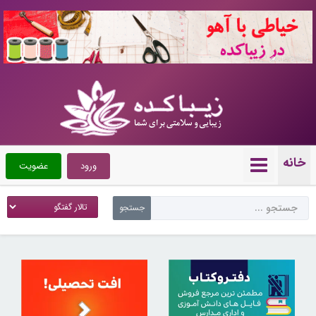
10720531
خانه
ورود
عضویت