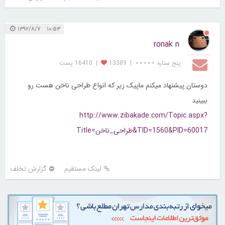
۱۰:۵۳ ۱۳۹۲/۸/۷
ronak n
پنج ستاره ⋆⋆⋆⋆⋆
|
13389
|
16410 پست
دوستان پیشنهاد میکنم ماپیک زیر که انواع طراحی ناخن هست رو
ببینید
http://www.zibakade.com/Topic.aspx?
Title=طراحی_ناخن&TID=1560&PID=60017
لینک مستقیم
گزارش تخلف