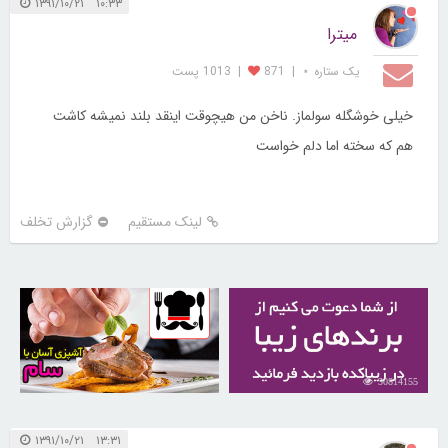
۱۰:۳۳ ۱۳۹۱/۱۰/۲۱
میترا
یک ستاره ⋆
|
871
|
1013 پست
خیلی خوشگله سولماز. ناخن من هیچوقت اینقد بلند نمیشه کاشت
هم که سخته اما دلم خواست
لینک مستقیم
گزارش تخلف
30253023
30814155
۱۳:۳۱ ۱۳۹۱/۱۰/۲۱