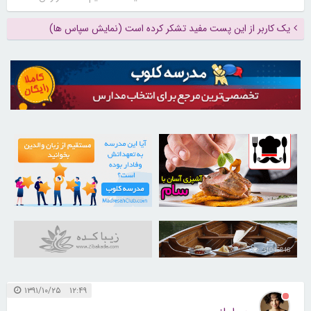
یک کاربر از این پست مفید تشکر کرده است (نمایش سپاس ها)
21733984
30260689
31045846
۱۲:۴۹ ۱۳۹۱/۱۰/۲۵