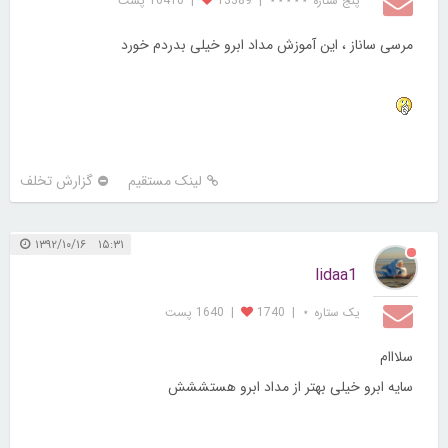
پنج ستاره ⋆⋆⋆⋆⋆
|
13389
|
16410 پست
مرسی ساناز ، این آموزش مداد ابرو خیلی بدردم خورد
لینک مستقیم
گزارش تخلف
۱۵:۳۱ ۱۳۹۲/۱۰/۱۶
lidaa1
یک ستاره ⋆
|
1740
|
1640 پست
سلااام
سایه ابرو خیلی بهتر از مداد ابرو هستششش