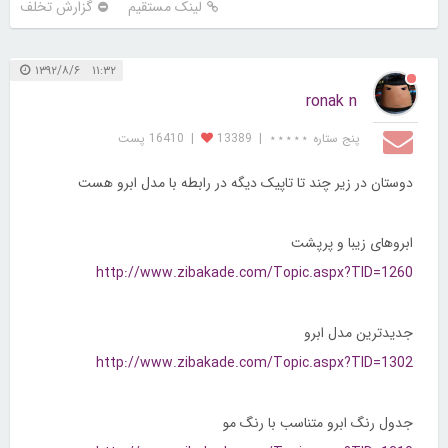
لینک مستقیم
گزارش تخلف
۱۱:۳۲ ۱۳۹۲/۸/۶
ronak n
پنج ستاره ⋆⋆⋆⋆⋆
|
13389
|
16410 پست
دوستان در زیر چند تا تاپیک دیگه در رابطه با مدل ابرو هست
ابروهای زیبا و پرپشت
http://www.zibakade.com/Topic.aspx?TID=1260
جدیدترین مدل ابرو
http://www.zibakade.com/Topic.aspx?TID=1302
جدول رنگ ابرو متناسب با رنگ مو