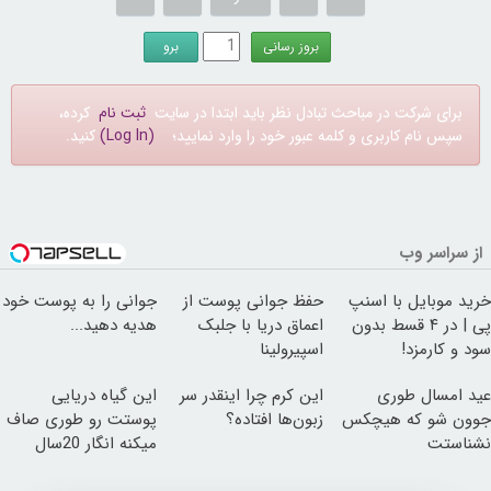
برای شرکت در مباحث تبادل نظر باید ابتدا در سایت
ثبت نام
کرده،
سپس نام کاربری و کلمه عبور خود را وارد نمایید؛
(Log In)
کنید.
از سراسر وب
خرید موبایل با اسنپ
حفظ جوانی پوست از
جوانی را به پوست خود
پی | در ۴ قسط بدون
اعماق دریا با جلبک
هدیه دهید...
سود و کارمزد!
اسپیرولینا
عید امسال طوری
این کرم چرا اینقدر سر
این گیاه دریایی
جوون شو که هیچکس
زبون‌ها افتاده؟
پوستت رو طوری صاف
نشناستت
میکنه انگار 20سال
جوون شدی🔥