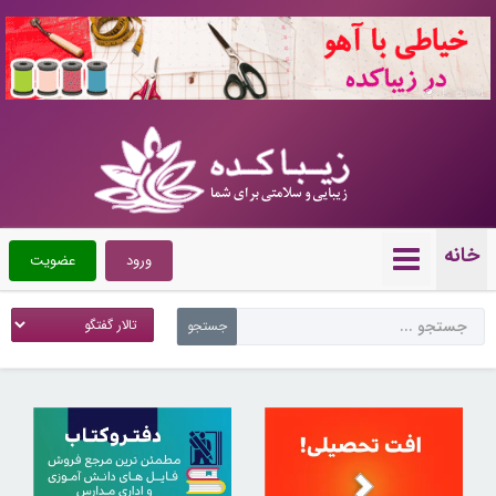
10723031
خانه
ورود
عضویت