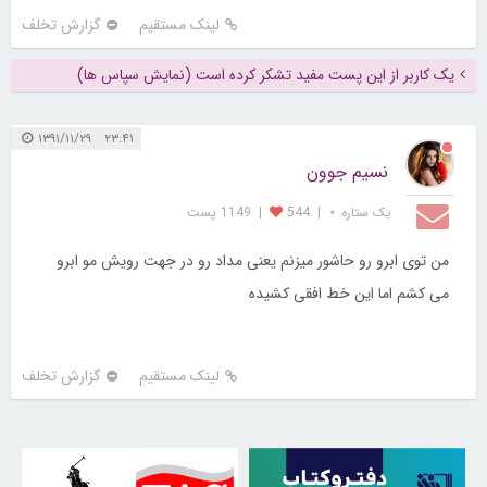
لینک مستقیم
گزارش تخلف
یک کاربر از این پست مفید تشکر کرده است (نمایش سپاس ها)
۲۳:۴۱ ۱۳۹۱/۱۱/۲۹
نسیم جوون
یک ستاره ⋆
|
544
|
1149 پست
من توی ابرو رو حاشور میزنم یعنی مداد رو در جهت رویش مو ابرو
می کشم اما این خط افقی کشیده
لینک مستقیم
گزارش تخلف