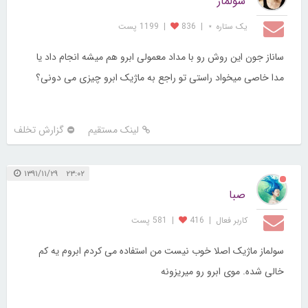
سولماز
یک ستاره ⋆
|
836
|
1199 پست
ساناز جون این روش رو با مداد معمولی ابرو هم میشه انجام داد یا
مدا خاصی میخواد راستی تو راجع به ماژیک ابرو چیزی می دونی؟
لینک مستقیم
گزارش تخلف
۲۳:۰۲ ۱۳۹۱/۱۱/۲۹
صبا
کاربر فعال
|
416
|
581 پست
سولماز ماژیک اصلا خوب نیست من استفاده می کردم ابروم یه کم
خالی شده. موی ابرو رو میریزونه