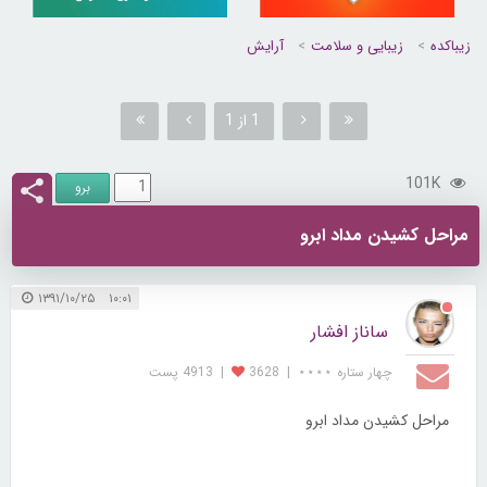
زیباکده
زیبایی و سلامت
آرایش
1 از 1
101K
مراحل کشیدن مداد ابرو
۱۰:۰۱ ۱۳۹۱/۱۰/۲۵
ساناز افشار
چهار ستاره ⋆⋆⋆⋆
|
3628
|
4913 پست
مراحل کشیدن مداد ابرو