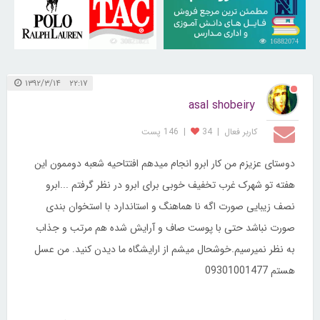
30821821
16882074
۲۲:۱۷ ۱۳۹۲/۳/۱۴
asal shobeiry
کاربر فعال
|
34
|
146 پست
دوستای عزیزم من کار ابرو انجام میدهم افتتاحیه شعبه دوممون این
هفته تو شهرک غرب تخفیف خوبی برای ابرو در نظر گرفتم ...ابرو
نصف زیبایی صورت اگه نا هماهنگ و استاندارد با استخوان بندی
صورت نباشد حتی با پوست صاف و آرایش شده هم مرتب و جذاب
به نظر نمیرسیم.خوشحال میشم از ارایشگاه ما دیدن کنید. من عسل
هستم 09301001477