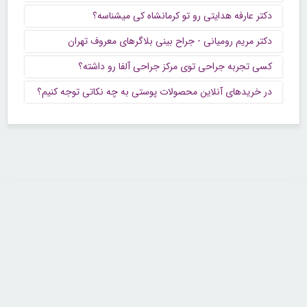
دکتر عارفه هدایتی رو تو کرمانشاه کی میشناسه؟
دکتر مریم رومیانی - جراح بینی بلاگرهای معروف تهران
کسی تجربه جراحی توی مرکز جراحی آلفا رو داشته؟
در خریدهای آنلاین محصولات پوستی به چه نکاتی توجه کنیم؟
تماس با ما
تلفن : ۲۲۶۸۹۶۴۳ (۰۲۱)
شنبه تا چهارشنبه از ساعت 9 تا 5 منتظر شنیدن صدای گرم شما هستیم.
همچنین برای درج آگهی، مشاوره برای توسعه کسب و کارتان با ما تماس بگیرید.
ایمیل: info[@]zibakade[dot]com