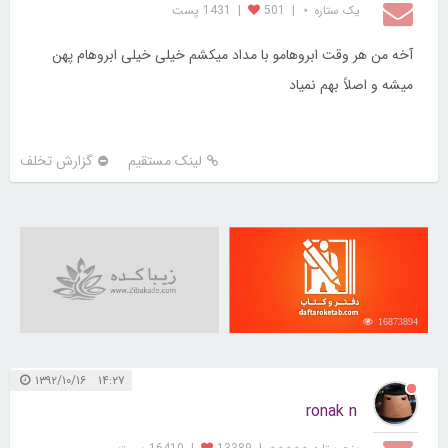
یک ستاره ⋆
|
501
|
1431 پست
آخه من هر وقت ابروهامو با مداد میکشم خیلی خیلی ابروهام پهن
میشه و اصلاً بهم نمیاد
لینک مستقیم
گزارش تخلف
16873894
۱۴:۲۷ ۱۳۹۲/۱۰/۱۶
ronak n