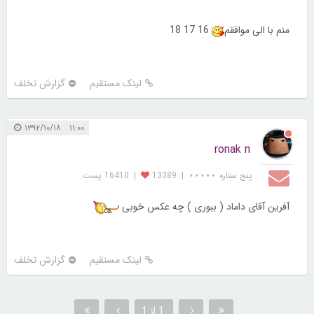
منم با الی موافقم
16 17 18
لینک مستقیم
گزارش تخلف
۱۱:۰۰ ۱۳۹۲/۱۰/۱۸
ronak n
پنج ستاره ⋆⋆⋆⋆⋆
|
13389
|
16410 پست
آفرین آقای داماد ( ببوری ) چه عکس خوبی
لینک مستقیم
گزارش تخلف
1 از 1