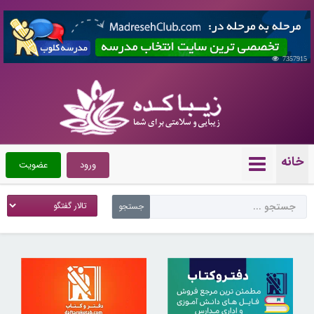
7357915
خانه
ورود
عضویت