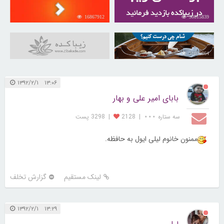
16867912
30815839
31039864
۱۳:۰۶ ۱۳۹۲/۲/۱
بابای امیر علی و بهار
سه ستاره ⋆⋆⋆
|
2128
|
3298 پست
ممنون خانوم لیلی ایول به حافظه.
لینک مستقیم
گزارش تخلف
۱۳:۲۹ ۱۳۹۲/۲/۱