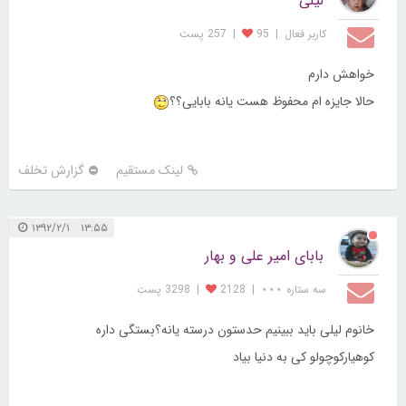
لیلی
کاربر فعال
|
95
|
257 پست
خواهش دارم
حالا جایزه ام محفوظ هست یانه بابایی؟؟
لینک مستقیم
گزارش تخلف
۱۳:۵۵ ۱۳۹۲/۲/۱
بابای امیر علی و بهار
سه ستاره ⋆⋆⋆
|
2128
|
3298 پست
خانوم لیلی باید ببینیم حدستون درسته یانه؟بستگی داره
کوهیارکوچولو کی به دنیا بیاد