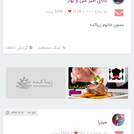
بابای امیر علی و بهار
سه ستاره ⋆⋆⋆
|
2128
|
3298 پست
ممنون خانوم زیباکده
لینک مستقیم
گزارش تخلف
30254707
۲۲:۵۹ ۱۳۹۲/۲/۶
میترا
یک ستاره ⋆
|
871
|
1013 پست