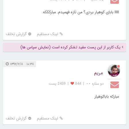
ااااا بابای کوهیار بردی؟ من تازه فهمیدم. مبارکککه
لینک مستقیم
گزارش تخلف
یک کاربر از این پست مفید تشکر کرده است (نمایش سپاس ها)
۱۰:۳۸ ۱۳۹۲/۲/۸
مریم
دو ستاره ⋆⋆
|
844
|
2439 پست
مبارکه باباکوهیار
لینک مستقیم
گزارش تخلف