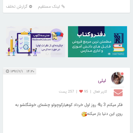
لینک مستقیم
گزارش تخلف
21728002
16876092
۱۴:۳۰ ۱۳۹۲/۲/۱
لیلی
کاربر فعال
|
95
|
257 پست
فکر میکنم 3 یا4 روز اول خرداد کوهیارکوچولو چشمای خوشگلشو به
روی این دنیا باز میکنه