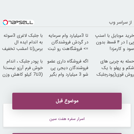
از سراسر وب
خرید موبایل با اسنپ
تا 3میلیارد وام سرمایه
با جلبک لاغری 3سوته
پی | در ۴ قسط بدون
در گردش فروشندگان
به اندام ایده ال
سود و کارمزد!
=> فروشگاهت رو ثبت
برس(تا امشب تخفیف
کن
ویژه)
حمله به چربی های
اگه فروشگاه داری عضو
با پودر جلبک ، اندام
شکم و پهلو با یک
فروشندگان دیجی پی
خوش فرم آرزو نیست!
روش قوی(پودرجلبک
شو 3 میلیارد وام بگیر
(3تا7 کیلو کاهش وزن
سبز45%تخفیف)
در یک ماه)
موضوع قبل
اسرار سفره هفت سین