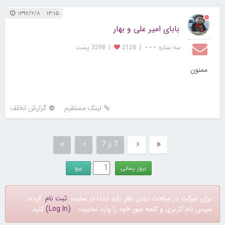
۱۳:۱۵ ۱۳۹۲/۲/۸
بابای امیر علی و بهار
سه ستاره ⋆⋆⋆
|
2128
|
3298 پست
ممنون
لینک مستقیم
گزارش تخلف
7 از 7
برای شرکت در مباحث تبادل نظر باید ابتدا در سایت
ثبت نام
کرده،
سپس نام کاربری و کلمه عبور خود را وارد نمایید؛
(Log In)
کنید.