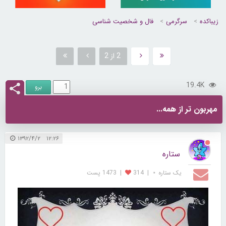
زیباکده
سرگرمی
فال و شخصیت شناسی
2 از 2
19.4K
مهربون تر از همه...
۱۲:۲۶ ۱۳۹۲/۴/۲
ستاره
یک ستاره ⋆
|
314
|
1473 پست