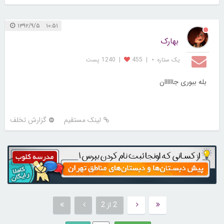
۱۰:۵۱ ۱۳۹۲/۹/۵
بهارک
یک ستاره ⋆
|
455
|
1240 پست
بله ببوری جاااااان
لینک مستقیم
گزارش تخلف
2 از 2