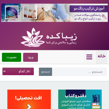
10088644
خانه
ورود
عضویت