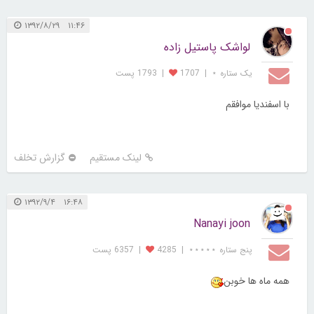
۱۱:۴۶ ۱۳۹۲/۸/۲۹
لواشک پاستیل زاده
یک ستاره ⋆
|
1707
|
1793 پست
با اسفندیا موافقم
لینک مستقیم
گزارش تخلف
۱۶:۴۸ ۱۳۹۲/۹/۴
Nanayi joon
پنج ستاره ⋆⋆⋆⋆⋆
|
4285
|
6357 پست
همه ماه ها خوبن