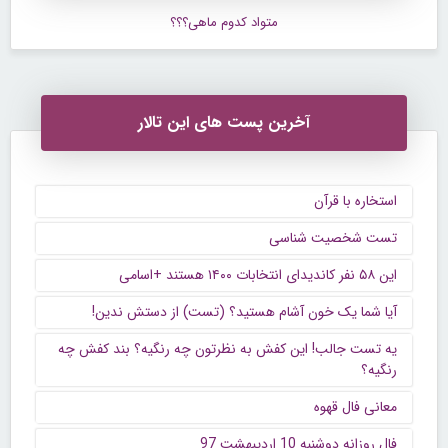
متواد کدوم ماهی؟؟؟
آخرین پست های این تالار
استخاره با قرآن
تست شخصیت شناسی
این ۵۸ نفر کاندیدای انتخابات ۱۴۰۰ هستند +اسامی
آیا شما یک خون آشام هستید؟ (تست) از دستش ندین!
یه تست جالب! این کفش به نظرتون چه رنگیه؟ بند کفش چه
رنگیه؟
معانی فال قهوه
فال روزانه دوشنبه 10 اردیبهشت 97