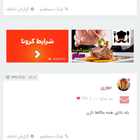
لینک مستقیم
گزارش تخلف
16868333
30255128
۰۲:۰۱ ۱۳۹۲/۹/۵
ببوری
دو ستاره ⋆⋆
|
701
بله نانای همه مااااها نازن
لینک مستقیم
گزارش تخلف