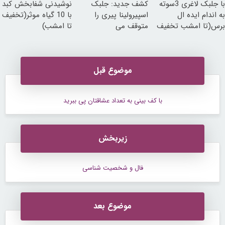
با جلبک لاغری 3سوته
کشف جدید: جلبک
نوشیدنی شفابخش کبد
به اندام ایده ال
اسپیرولینا پیری را
با 10 گیاه موثر(تخفیف
برس(تا امشب تخفیف
متوقف می
تا امشب)
ویژه)
کند50%تخفیف
موضوع قبل
با کف بینی به تعداد عشاقتان پی ببرید
زیربخش
فال و شخصیت شناسی
موضوع بعد