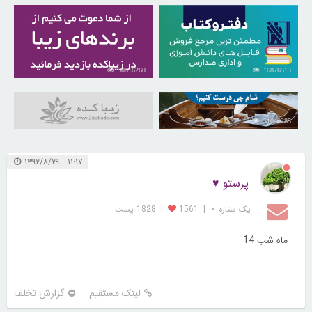
30816260
16876513
31040285
۱۱:۱۷ ۱۳۹۲/۸/۲۹
پرستو ♥
یک ستاره ⋆
|
1561
|
1828 پست
ماه شب 14
لینک مستقیم
گزارش تخلف