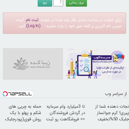
برای شرکت در مباحث تبادل نظر باید ابتدا در سایت
ثبت نام
کرده،
سپس نام کاربری و کلمه عبور خود را وارد نمایید؛
(Log In)
کنید.
21728423
از سراسر وب
نجات دهنده شما از
تا 3میلیارد وام سرمایه
حمله به چربی های
پیری! کرم جوانساز
در گردش فروشندگان
شکم و پهلو با یک
جلبک 50%تخفیف
=> فروشگاهت رو ثبت
روش قوی(پودرجلبک
کن
سبز45%تخفیف)