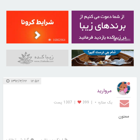
16862964
30810891
31034916
۱۲:۵۲ ۱۳۹۲/۳/۲۲
مروارید
یک ستاره ⋆
|
399
|
1307 پست
ممنون
لینک مستقیم
گزارش تخلف