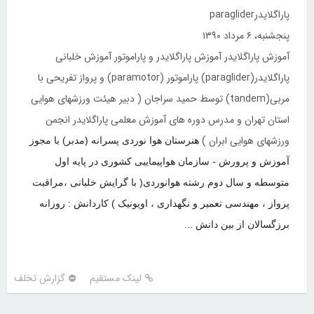
پاراگلایدرparaglider
پنجشنبه، ۶ مرداد ۱۳۹۰
آموزش پاراگلایدر آموزش پاراگلایدر و پاراموتور آموزش خلبانی
پاراگلایدر(paraglider) پاراموتور (paramotor) و پرواز تفریحی با
مربی(tandem) توسط حمید سراجان ( دبیر هیئت ورزشهای هوایی
استان تهران و مدرس دوره های آموزش معلمی پاراگلایدر انجمن
ورزشهای هوایی ابران )
هنرستان هوا نوردی پسرانه (مدبر) با مجوز
آموزش و پرورش - سازمان هواپیماییی کشوری در پایه اول
متوسطه و سال دوم رشته هوانوردی( با گرایش خلبانی ،مراقبت
پرواز ، مهندسی تعمیر و نگهداری ، اویونیک ) کاردانش : روزانه
برزگسالان از بین دانش ...
لینک مستقیم
گزارش تخلف