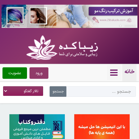
10086952
خانه
ورود
عضویت