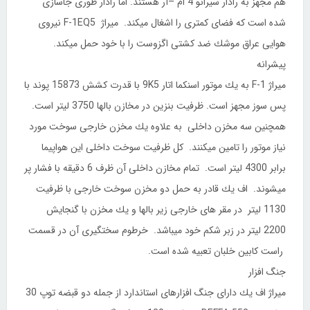
هم مجهز به رادار سیرانو 4 ام –آر هستند. اما رادار طوری جاسازی
شده است كه فضای كمتری را اشغال میكند. میراژ F-1EQ5 نیروی
هوایی عراق موشك ضد كشتی اگزوست را با خود حمل میكند.
پیشرانه
میراژ F-1 به یك موتور اسنكما اتار 9K5 با قدرت كشش 15873 پوند با
پس سوز مجهز است. ظرفیت بنزین در مخازن بالها 3750 لیتر است.
همچنین سه مخزن داخلی به علاوه یك مخزن خارجی سوخت مورد
نیاز موتور را تامین میكنند. كل ظرفیت سوخت داخلی این هواپیما
برابر 4300 لیتر است. تمام مخازن داخلی آن ظرف 6 دقیقه با فشار پر
میشوند. اف یك قادر به حمل دو مخزن سوخت خارجی با ظرفیت
1130 لیتر در مقر های خارجی زیر بالها و یك مخزن با گنجایش
2200 لیتر در زبر شكم خود میباشد. خرطوم سختگیری آن در قسمت
راست كابین خلبان تعبیه شده است.
جنگ افزار
میراژ اف یك دارای جنگ افزارهای استاندارد از جمله دو قبضه توپ 30