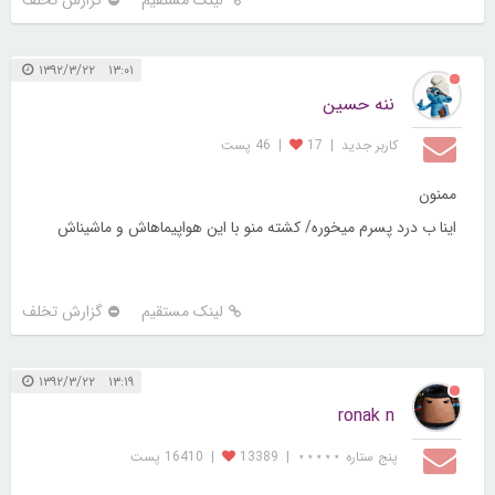
۱۳:۰۱ ۱۳۹۲/۳/۲۲
ننه حسین
کاربر جديد
|
17
|
46 پست
ممنون
اینا ب درد پسرم میخوره/ کشته منو با این هواپیماهاش و ماشیناش
لینک مستقیم
گزارش تخلف
۱۳:۱۹ ۱۳۹۲/۳/۲۲
ronak n
پنج ستاره ⋆⋆⋆⋆⋆
|
13389
|
16410 پست