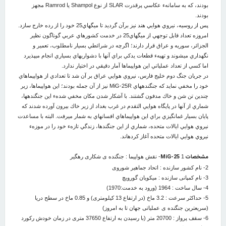
بودند، كه به سامانهء عكاسي پرقدرت SLAR از نوع Shampol يا Ramrod مجهز
بودند.
پس از روسيه، نيروي هوايي هند نيز برآن گرديد تا ميگهاي25 خود را از رده خارج سازد.
امروزه تعداد قابل توجهي از ميگهاي25 در خدمت كشورهاي عربي گوناگون نظير
الجزائر، سوريه و عراق قرار دارند؛ اگرچه در شرائطي بسيار نامطلوب، تعمير و
نگهداري مي‎شوند و تهيهء قطعات يدكي براي آنها با دشواري‏هاي بسياري انجام مي‏پذيرد
اما كسي از تعداد عملياتي اين هواپيماها آمار دقيقي در اختيار ندارد.
در جريان جنگ دوم خليج فارس، نيروي هوايي عراق بر آن شد تا تعدادي از هواپيماهاي
خود را مخفي نمايد كه جنگنده‏هاي MiG-25R نيز از آن جمله بودند؛ اين هواپيماها، زير
چندين تن شن و خاك مدفون گشتند. با آشكار شدن مكان مخفي شدهء اين جنگنده‏ها،
شماري از آنها در پايگاه هوايي التقدم در غرب بغداد از زير خاك بيرون آورده شدند كه
پايان بسيار غم‏انگيزي براي اين هواپيماهاي افسانه‏اي به شمار مي‏رفت. البته با مساعدت
نيروي هوايي ايالات متحده، شماري از اين جنگندها، زندگي تازهء خود را در موزهء
نيروي هوايي ايالات متحده آغاز كرده‏اند.
مشخصات
MiG-25
1- نقش هواپیما : جنگنده ی شکاری رهگیر
2- نام کشور سازنده : اتحاد جماهیر شوروی
3- نام کمپانی سازنده : میکویان گورویچ
4- سال ساخت : 1964 (ورود به خدمت:1970)
5- حداکثر سرعت : 3.2 ماخ (در ارتفاع 13 کیلومتری) و 0.85 ماخ در سطح دریا
(سریعترین جنگنده ی عملیاتی جهان تا به امروز)
6- سقف پرواز : 20700 متر (با رسیدن به ارتفاع 37650 متری در زمان خودش رکورد