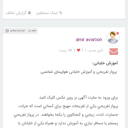
لینک مستقیم
گزارش تخلف
۱۲:۳۳ ۱۳۹۲/۳/۲۳
amir aviation
کاربر جديد
|
7
|
43 پست
آموزش خلبانی:
پرواز تفریحی و آموزش خلبانی هواپیمای شخصی
برای ورود به سایت آگهی بر روی عکس کلیک کنید.
پرواز تفريحي يکي از تفريحات مهيج براي کساني است که جرات،
جسارت، لذت، زيبايي و کنجکاوی را يکجا بخواهند. در پرواز تفريحي
پسنجر يا مسافر نيازي به آموزش ندارد و همراه يکي از خلبانان با