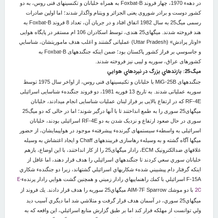
در دههء 1970، چهار فروند Foxbat-B به همراه خلبانان و تکنسین‏های فنی روس، به دو
کشور دوست و برادر شوروی یعنی الجزائر و ویتنام واگذار شدند؛ اما اولین صادرات
رسمی میگ25 به سال 1982 اتفاق افتاد و در جریان آن، تعداد 8 فروند Foxbat-B به
هند فروخته شدند. میگهای25 هندی، توسط اسکادران 106 ام مستقر در پایگاه هوایی
«اوتار پرادش» (Uttar Pradesh) عملیاتی گشتند و اغلب هدف ماموریتشان، شناسايي
و جاسوسي بر فراز کشور پاکستان بود؛ ضمن اینکه جنگنده‏های Foxbat-B به
کشورهای عراق، سوریه و لیبی نیز فروخته شدند.
ميگ25: بازنده‏اي بزرگ در نبردهاي هوايي
جنگنده‏های MiG-25B با خلبانان و تکنیسین‏های فنی روس، از اواخر سال 1975 توسط
سوریه عملیاتی شدند. به تاریخ 13 فوریه 1981، دو فروند جنگندهء شناسایی اسرائیلی
RF-4E که در ارتفاع بالایی بر فراز لبنان عملیات شناسایی انجام می‏دادند، خلبانان
میگهای25 سوری را به طمع انداختند تا با آنها درگیر شوند؛ اما در حالی که دو میگ25
سوری در حال صعود ارتفاع و نزدیک شدن به دو RF-4E اسرائیلی بودند، خلبانان
اسرائیلی به واسطهء سیستم‏های گیرندهء پیشرفتهء موجود در هواپیمایشان، از حضور
میگها آگاه گشته و به وسیلهء رهاسازی فریبنده‏های Chaff و ایجاد اغتشاش به وسیله
غلافهاي ضدالکترونیک ECM، رادار میگهای25 را از کار انداختند، با اين اوضاع، بازهم
خلبانان سوري سعي كردند تا جنگنده‏هاي اسرائيلي را هدف قرار دهند، اما غافل از
اينكه گرفتار دام پيش‏بيني شدهء شكاري‏هاي اسرائيلي گشته‎اند، زيرا دو جنگندهء شكاري
E-
F-15A اسرائيلي با كمك راهنمايي‏هاي رادار زميني و همچنين گشت هوايي رادار پرندهء
2C
با دو موشك AIM-7F Sparrow ميگهاي25 سوريه را هدف قرار دادند. يك فروند از
ميگهاي25 سوري، در آسمان هدف قرار گرفت و متلاشي شد اما ديگري آسيب ديد
ولي توانست از مهلكه فرار كند اما بر طبق گزارش منابع اسرائيلي‌، اين واقعه كه به