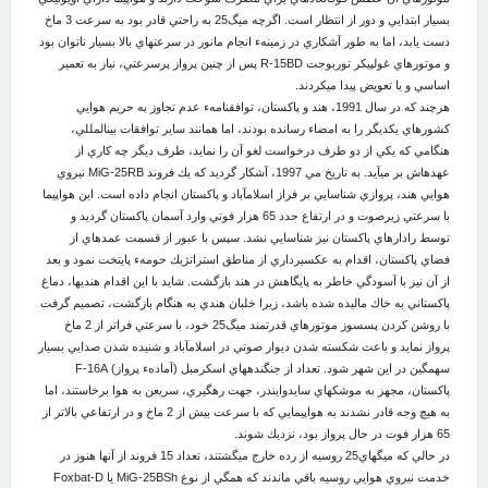
بسيار ابتدايي و دور از انتظار است. اگرچه ميگ25 به راحتي قادر بود به سرعت 3 ماخ
دست يابد، اما به طور آشكاري در زمينهء انجام مانور در سرعتهاي بالا بسيار ناتوان بود
و موتورهاي غول‏پيكر توربوجت R-15BD پس از چنين پرواز پرسرعتي، نياز به تعمير
اساسي و يا تعويض پيدا مي‏كردند.
هرچند كه در سال 1991، هند و پاكستان، توافق‏نامهء عدم تجاوز به حريم هوايي
كشورهاي يكديگر را به امضاء رسانده بودند، اما همانند ساير توافقات بين‏المللي،
هنگامي كه يكي از دو طرف درخواست لغو آن را نمايد، طرف ديگر چه كاري از
عهده‏اش بر مي‏آيد. به تاريخ مي 1997، آشكار گرديد كه يك فروند MiG-25RB نيروي
هوايي هند، پروازي شناسايي بر فراز اسلام‏آباد و پاكستان انجام داده است. اين هواپيما
با سرعتي زيرصوت و در ارتفاع حدد 65 هزار فوتي وارد آسمان پاكستان گرديد و
توسط رادارهاي پاكستان نيز شناسايي نشد. سپس با عبور از قسمت عمده‏‎اي از
فضاي پاكستان، اقدام به عكسبرداري از مناطق استراتژيك حومهء پايتخت نمود و بعد
از آن نيز با آسودگي خاطر به پايگاهش در هند بازگشت. شايد با اين اقدام هندي‏ها، دماغ
پاكستاني به خاك ماليده شده باشد، زيرا خلبان هندي به هنگام بازگشت، تصميم گرفت
با روشن كردن پس‏سوز موتورهاي قدرتمند ميگ25 خود، با سرعتي فراتر از 2 ماخ
پرواز نمايد و باعث شكسته شدن ديوار صوتي در اسلام‏آباد و شنيده شدن صدايي بسيار
سهمگين در اين شهر شود. تعداد از جنگنده‏هاي اسکرمبل (آمادهء پرواز) F-16A
پاكستان، مجهز به موشكهاي سايدوايندر، جهت رهگيري، سريعن به هوا برخاستند، اما
به هيچ وجه قادر نشدند به هواپيمايي كه با سرعت بيش از 2 ماخ و در ارتفاعي بالاتر از
65 هزار فوت در حال پرواز بود، نزديك شوند.
در حالي كه ميگهاي25 روسيه از رده خارج مي‏گشتند، تعداد 15 فروند از آنها هنوز در
خدمت نيروي هوايي روسيه باقي ماندند كه همگي از نوع MiG-25BSh يا Foxbat-D