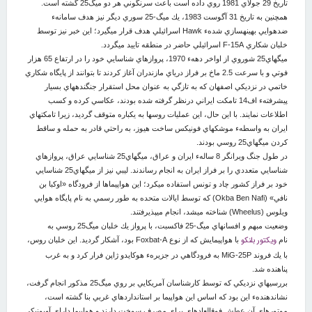
تاريخ 29 جولاي 1981 روي داده است باعث سرنگوني هر دو ميگ25 گشته است.
همچنين به تاريخ 31 آگوست 1983، يك ميگ-25 سوري ديگر نيز هدف سامانهء
ضدهوايي بهينه‏سازي شدهء Hawk اسرائيلي هدف قرار مي‏گيرد؛ اين خبر نيز توسط
خلبان شكاري F-15A اسرائيلي حاضر در منطقه تاييد مي‏گردد.
ميگهاي25 شوروي از اواخر دههء 1970، پروازهاي شناسايي خود را در ارتفاع 65 هزار
فوتي و با سرعت 2.5 ماخ بر فراز درياي مازندران آ‎غاز كردند تا بتوانند از پايگاه شكاري
خاتمي در نزديكي اصفهان كه به تازگي به عنوان محل استقرار جنگنده‏هاي بسيار
پيشرفتهء اف14 تامكت ايراني درنظر گرفته شده بودند، عكاسي كرده و كسب
اطلاعات نمايند. با اين حال، اين عمليات روسها به يكباره متوقف گرديد، زيرا تامكتهاي
ايران به واسطهء موشكهاي فونيكس ساخت هيوز، به راحتي قادر به حمله و ساقط
كردن ميگهاي25 روسي بودند.
در طول جنگ ويرانگر 8 سالهء ايران و عراق، ميگهاي25 شناسايي عراق، پروازهاي
شناسايي متعددي را بر فراز ايران به انجام رساندند. ليبي نيز از ميگهاي25 شناسايي
خود بر فراز كشور چاد و تونس استفاده مي‏كرد؛ اين هواپيماها از فرودگاه «اوكبا بن
نافي» (Okba Ben Nafi) كه توسط ايالات متحده به طور رسمي به نام پايگاه هوايي
ويلوس (Wheelus) شناخته مي‎شد، انجام مي‎پذيرفتند.
وضعيت مبهم و افسانه‏اي ميگ-25 فاكس‏بت، با پرواز يك خلبان ميگ25 روسي به
ويكتور بلنكو
نام
با هواپيمايش كه از نوع Foxbat-A بود، آشكار گرديد. اين خلبان روس،
با يك فروند MiG-25P به فرودگاهي در جزيرهء هوكايدو ژاپن فرار كرد و به غرب
پناهنده شد.
بررسي‏هاي نزديكي كه توسط كارشناسان آمريكايي بر روي ميگ25 مذكور انجام گرفت،
نشان‏دهندهء اين بود كه اساس اين هواپيما بر استانداردهاي غربي بنا گشته است،
موتورهاي آن عطش فوق‏العاده‏اي براي مصرف سوخت دارند و هواپيما داراي آويونيكي