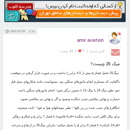
۱۱:۲۰ ۱۳۹۲/۳/۲۴
amir aviation
کاربر جديد
|
7
|
43 پست
میگ 25 چیست؟
ميگ25 تحمل فشار g بيش از 4.5 برابر را نداشت و در صورت قرار گرفتن در موقعيت
داگ‏فايت كه مستلزم انجام مانورهاي سنگين بود، نمي‏توانست مانند شکاری‏هاي نسل قبل
خود نظير ميگ-19 يا ميگ-21 با دشمن درگير شود؛ انجام مانورهاي سنگين باعث
خسارت و نهايتن متلاشي شدن جنگنده مي‏شود و اگر بدنه‏اش نيز متلاشي نشود،
جنگ‏افزارهاي نصب شده بر زير بالها – نظير موشكهاي هوا به هوا – كنده مي‏شوند.
براي مثال كافي است بدانيد جنگندة «اف4 فانتوم» تا فشار 7 برابر g و شكاري رهگير
«اف14 تامکت» تا فشار 9 برابر g را تحمل مي‏كنند؛ بنابراین ميگ25 در ارتفاع و سرعت