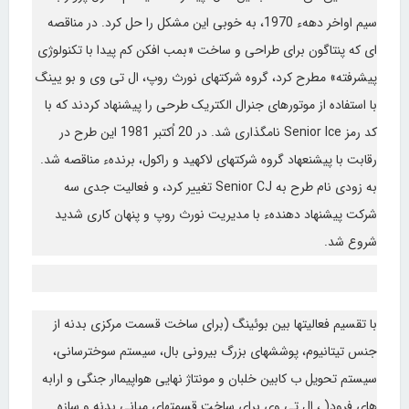
سیم اواخر دههء 1970، به خوبی این مشکل را حل کرد. در مناقصه
ای که پنتاگون برای طراحی و ساخت «بمب افکن کم پیدا با تکنولوژی
پیشرفته» مطرح کرد، گروه شرکتهای نورث روپ، ال تی وی و بو یینگ
با استفاده از موتورهای جنرال الکتریک طرحی را پیشنهاد کردند که با
کد رمز Senior Ice نامگذاری شد. در 20 اُکتبر 1981 این طرح در
رقابت با پیشنعهاد گروه شرکتهای لاکهید و راکول، برندهء مناقصه شد.
به زودی نام طرح به Senior CJ تغییر کرد، و فعالیت جدی سه
شرکت پیشنهاد دهندهء با مدیریت نورث روپ و پنهان کاری شدید
شروع شد.
با تقسیم فعالیتها بین بوئینگ (برای ساخت قسمت مرکزی بدنه از
جنس تیتانیوم، پوششهای بزرگ بیرونی بال، سیستم سوخترسانی،
سیستم تحویل ب کابین خلبان و مونتاژ نهایی هواپیماار جنگی و ارابه
های فرود( ، ال تی وی برای ساخت قسمتهای میانی بدنه و سازه