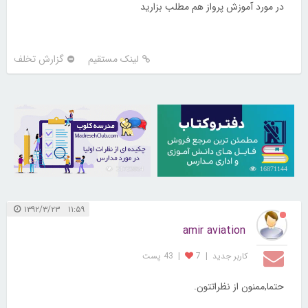
در مورد آموزش پرواز هم مطلب بزارید
لینک مستقیم
گزارش تخلف
21723054
16871144
۱۱:۵۹ ۱۳۹۲/۳/۲۳
amir aviation
کاربر جديد
|
7
|
43 پست
حتما,ممنون از نظراتتون.