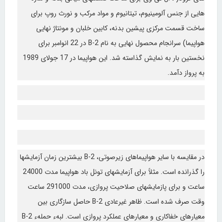
هایی از جنس آلومینیوم، تیتانیوم و مواد مرکب و نورث روپ برای
ساخت قسمت مرکزی پیشین بدنه، کابین خلبان و مونتاژ نهایی
هواپیما) سرانجام محصول نهایی به نام B-2 در 22 انوامبر برای
نخستین بار به نمایش گذاسته شد. این هواپیما در 17 جولای 1989
به پرواز دآمد.
در مقایسه با سایر هواپیماهای زیرصوتی، B-2 بیشترین زمان آزمایشها
را گذرانده است. مثلاً برای آزمایشهای تونل باد هواپیما مدت 24000
ساعت و برای پازمایشهای صلاحیت پروازی، مدت 291000 ساعت
وقت صرف شده است. ظاهر غیرعادی B-2 حاصل سازگاری بین
معیارهای خفاکاری و معیارهای عملکرد پروازی است. لبهء حملهء B-2