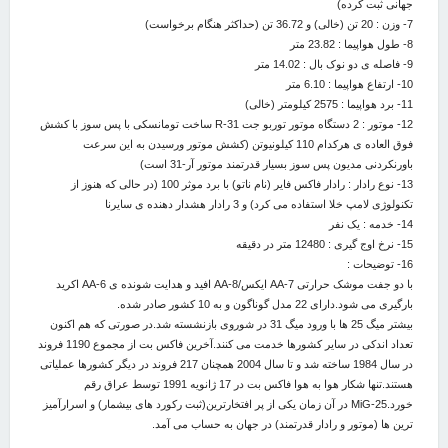
جهانی ثبت کرده)
7- وزن : 20 تن (خالی) و 36.72 تن (حداکثر هنگام برخواست)
8- طول هواپیما : 23.82 متر
9- فاصله ی دو نوک بال : 14.02 متر
10- ارتفاع هواپیما : 6.10 متر
11- برد هواپیما : 2575 کیلومتر (خالی)
12- موتور : 2 دستگاه موتور توربو جت R-31 ساخت تومانسکی با پس سوز با کشش
فوق العاده ی هرکدام 110 کیلونیوتن (کشش موتور ورسیدن به این سرعت
باورنکردنی مدیون پس سوز بسیار قدرتمند موتور آر-31 است)
13- نوع رادار : رادار فاکس فایر (نام ناتو) با برد موثر 100 (در حالی که هنوز از
تکنولوژی لامپ خلا استفاده می کرد) و 3 رادار هشدار دهنده ی سایرنا
14- خدمه : یک نفر
15- نرخ اوج گیری : 12480 متر در دقیقه
16- توضیحات :
با دو جفت موشک حرارتی AA-7 ایکس/AA-8 افید و هدایت شونده ی AA-6 اکرید
بارگیری می شود.دارای 22 مدل گوناگون و به 10 کشور صادر شده.
بیشتر میگ 25 ها با ورود میگ 31 در شوروی بازنشسته شد.در صورتی که هم اکنون
تعداد اندکی در سایر کشورها خدمت می کنند.آخرین فاکس بت از مجموع 1190 فروند
در سال 1984 ساخته شد و تا سال 2004 همچنان 217 فروند در دیگر کشورها عملیاتی
هستند.تنها شکار هوا به هوا فاکس بت در 17 ژانویه 1991 توسط عراق رقم
خورد.MiG-25 در آن زمان یکی از پر افتخارترین(ثبت رکورد های بیشمار) و اسرارآمیز
ترین ها (موتور و رادار قدرتمند) در جهان به حساب می آمد.