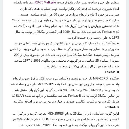
XB-70 Valkyrie
منظور طراحی و ساخت بمب افکن مافوق صوت
، مقامات بلندپایه
اتحاد شوروی دریافتند که فاقد یک رهگیر توانمند جهت حمله به هدفی که دارای
سرعتی در حدود 3 ماخ و ارتفاع پروازی در حدود 80 هزار فوت می‏باشد، هستند.
میگ-25 در پاسخ به چنین تهدیدی طراحی شد و اولین هواپیمای پیش نمونه به نام Ye-
266، نخستین پروازش را به تاریخ آوریل 1965 به انجام رساند. تولید انبوه میگ25 که با
کد Foxbat-A شناخته می شد، به سال 1969 آغاز گشت و میگ25 در نهایت به سال
1973 به طور رسمی وارد خدمت گردید.
بعدها آشکار شد که میگ25 با وزنی در حدود 40 تن، یک هواپیمای بسیار عالی جهت
ماموریتهای شناسایی به شمار می‏رود و گونهء شناسایی- جاسوسی این هواپیما بر اساس
نمونهء دوسرنشینهء جنگندهء میگ25 طراحی و ساخته شد. در مجموع، بیش از 200
نمونه از میگهای25 شناسایی، در گونه‏های مختلف، بین سالهای 1969 تا 1977 ساخته
شدند که عمده‏ترین کاربر میگهای25، رژیم بعث عراق بود.
Foxbat-B
جنگندهء MiG-25RB یک جت دومنظورهء شناسایی و بمب افکن مافوق صوت ارتفاع
بالا محسوب می‏شد و از روی این مدل بود که گونهء MiG-25RBS طراحی و ساخته شد
که به دو مدل MiG-25RBSh و MiG-25RBV تقسیم گردید. این گونه‏های مشتق شده
بر اساس میگ25 اولیه، به نام Foxbat-B شناخته می‏گشتند و در آنها سامانهء SLAR که
شامل یک دوربین پرقدرت عکاسی عمودی و چهار دوربین مورب بود، اضافه می‏گردید.
Foxbat-D
اولین گونهء شناسایی با رادار میگ25 به نام MiG-25RBK معرفی گردید و در کنار آن،
گونهء ویژهء شنود و ضبط اصوات رادیویی موسوم به ELINT به نام MiG-25RBF نیز
عرضه شد؛ این گونه‏های میگ25 به طور عام به نام Foxbat-D شناخته می‏شدند.