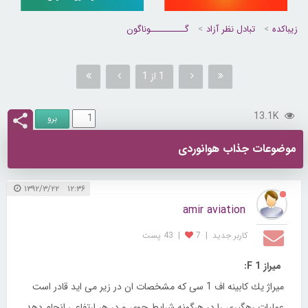
زیباکده
تبادل نظر آزاد
گــــــــــوناگون
1 از 1
13.1K
موضوعات جذاب هوانوردی
۱۲:۳۶ ۱۳۹۲/۳/۲۲
amir aviation
کاربر جديد
|
7
|
43 پست
میراز F 1:
میراژ یك كابینه اف 1 سی كه مشخصات ان در زیر می اید قادر است
عملیات رهگیری را در هرگونه شرایط جوی و در هر ارتفاعی انجام دهد