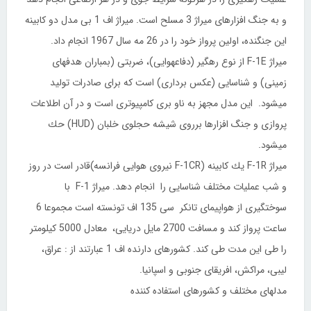
و به جنگ افزارهای میراژ 3 مسلح است. میراژ اف 1 بی مدل دو كابینه
این جنگنده، اولین پرواز خود را در 26 مه سال 1967 انجام داد.
میراژ F-1E از نوع رهگیر (دفاع
هوایی)، ضربتی (بمباران هدفهای
زمینی) و شناسایی (عكس برداری) است كه برای صادرات تولید
میشود. این مدل مجهز به ناو بری كامپیوتری است و در آن اطلاعات
پروازی و جنگ افزارها برروی شیشه حجلوی خلبان (HUD) حك
میشود.
میراژ F-1R یك كابینه (F-1CR نیروی هوایی فرانسه)قادر است در روز
و شب عملیات مختلف شناسایی را انجام دهد. میراژ F-1 با
سوختگیری از هواپیمای تانكر سی 135 اف تونسته است مجموعا 6
ساعت پرواز كند و مسافت 2700 مایل دریایی، معادل 5000 كیلومتر
را طی این مدت طی كند. كشورهای دارنده اف 1 عبارتند از : عراق،
لیبی، مراكش، افریقای جنوبی و اسپانیا.
مدلهای مختلف و كشورهای استفاده كننده