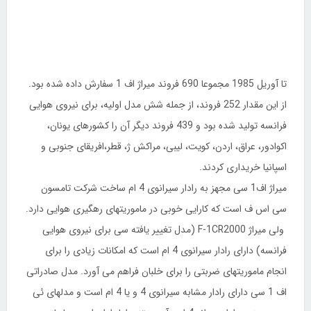
تا آوریل 1985 مجموعا 690 فروند میراژ اف 1 سفارش داده شده بود.
از این مقدار 252 فروند، از جمله شش مدل اولیه، برای نیروی هوایی
فرانسه تولید شده بود و 439 فروند دیگر آن را كشورهای یونان،
اكوادور، عراق، اردن، كویت، لیبی، مراكش ژ، قطر،افریقای جنوبی و
اسپانیا خریداری كردند.
میراژ اف1 سی مجهز به رادار سیرانوی 4 ام ساخت شركت تامسون
سی اس ف است كه كارایی خوبی در ماموریتهای رهگیری هوایی دارد.
ولی میراژ F-1CR2000 (مدل تغییر یافته سی برای نیروی هوایی
فرانسه) دارای رادار سیرانوی 4 ام است كه امكانات زیادی را برای
انجام ماموریتهای ضربتی را برای خلبان فراهم می آورد. مدل صادراتی
اف 1 سی دارای رادار مشابه سیرانوی 4 و یا 4 ام است و مدلهای ئی