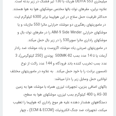
میلیمتری DEFFA 553 هریك با 130 تیر فشنگ در زیر بدنه است.
علاوه براین، مقرهای نوك بالها مختص موشكهای هوا به هوا هستند.
حداكثر ظرفیت حمل سلاح در این هواپیما برابر 6300 كیلوگرم ایت.
در ماموریتهای رهگیری دو موشك حرارتی ماترا 550 ماژیك و یا
موشكهای حرارتی AIM-9 Side Winder را در مقرهای نوك بال و
موشكهای راداری ماترا سوپر530 را در زیر بال حمل میكند.
در ماموریتهای ضربتی یك موشك اگزوست و یك موشك ضد رادار
آرمات یا تا 14 عدد بمب 500MK-82 پوندی (250 كیلوگرمی)، 3
عدد بمب تخریب كننده باند فرودگاه و 144 عدد راكت از نوع
تامسون برانت را با خود حمل میكند. به علاوه در ماموریتهای مختلف
توانایی حمل وسایل زیر را دارا میباشد:
باكهای اضافی بنزین، تجهیزات لیزری همراه با موشك هوا به زمین
AS-30 یا 400 كیلوگرم بمب لیزری، موشكهای هوا به سطح،
دستگاههای هشدار دهنده علیه هر موج راداری كه هواپیما را تعقیب
میكند، تجهیزات ضد جنگ الكترونیك (ECM & ECCM) ، چهار