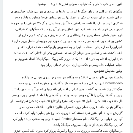
پائين، به راحتي شكار جنگنده‏‎هاي معمولي نظير F-5 و F-4 مي‏شود.
ميگهاي 25 عراقي در زمان جنگ با ايران نيز بارها در نبردهاي هوايي، شكار جنگنده‏هاي
ايراني شدند. براي نمونه در يكي از عملياتها يك هواپيماي اف-5 متعلق به پايگاه دوم
شكاري تبريز در یک داگ‏فایت به راحتي و با آتش مسلسل، ميگ 25 عراقي را در حومهء
تبریز هدف قرار داد و ساقط کرد. اين اتفاق پس از آن رخ داد كه ميگهاي25 عراقي،
بارها هواپيماهاي مسافربري و غيرنظامي را كه از طريق مرز تركيه عازم خارج از
كشور بودند مورد تحديد قرار داده بودند و در يك مورد نيز هواپيماي حامل وزير خارجة
الجزاير را كه از ديدار با مقامات ايراني به كشورش بازمي‏گشت هدف قرار دادند و
باعث كشته شدن تمامي سرنشينان آن شدند. همچنین یکی از دلائلی که باعث شد شاه
فقید ایران، اقدام به خرید اف-14 بکند، پرواز گاه و بی‏گاه میگهای25 اتحاد شوروی و
انجام عملیات جاسوسی و عکسبرداری آنان در فضای ایران بود.
اولين نمايش عمومي
وابستة هوايي ناتو به سال 1967 و به هنگام مراسم روز نيروي هوايي در پايگاه
Domodedovo در نزديكي مسكو، مبهوت يك جتگندة دو موتوره كه ميان دو جت
ميگ21 پارك شده بود گشت. هيچ كدام از افسران باتجربه‏اي كه در آنجا حضور داشتند
چنين جنگندة بزرگي را تا آن موقع نديده بودند، جنگنده‏اي با ابعاد عظيمي چون دو سر
بال 45 فوت (14 متر)، طول 78 فوت (24 متر) و ارتفاع 20 فوت (6 متر) نمي‏توانست از
ديدگان پنهان بماند. غروب همان روز، افسران عاليرتبة ناتو، اطلاعات محرمانه را
گزارش نمودند. آنها هنوز نمي‏دانستند كه شوروي چه نوع هواپيمايي توليد كرده است.
آنها اين هواپيما را ميگ23 با نام مستعار Foxbat ناميدند. ولي به سختي مي‏شد باور كرد
كه اين ميگ23 جديد، از خانوادة معروف ميگ21 باشد.
در سالهاي بعد، فاكس‏بت بر روي تمام اروپا و آمريكا پرواز كرد بدون آنكه كسي چيزي