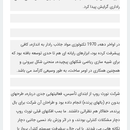
راداری گرایش پیدا کرد.
در اواخر دههء 1970 تکنولوزی مواد جاذب رادار به اندازهء کافی
پیشرفت کرده بود، ابزارهای رایانه ای هم تا حدی توسعه بافته بود که
برای شبیه سازی ریاضی شکلهای پیچیدهء منحنی شکل بیرونی و
همچنین همکاری در اومر ساخت، به طور وسیعی کارآمد می باشد.
شرکت نورث روپ از ابتدای تأسیس، فعالیتهایی جدی دربارهء طرحهای
بدون دم (بالهای پرنده) انجام داده بود و طراحان آن شرکت برای بال
پرندهء خفاکار هم نظراتی داشتند. ما بمب افکنهای قبلی نورث روپ
دچار مشکلات کنترلی بودند، و در اثر وزش باد نسبی جانبی دچار
تکانه هایی می شدند. با این حال، پیشرفت سیستم کنترل پرواز با