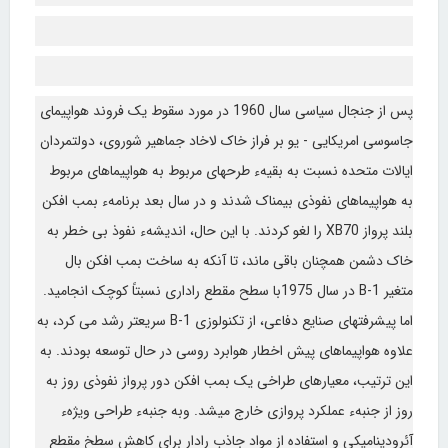
پس از جنجال سیاسی سال 1960 در مورد سقوط یک فروند هواپیمای
جاسوسی امریکایی - یو بر فراز خاک لاخاد جماهیر شوروی، دولتمردان
ایالات متحده نسبت به بقیهء طرحهای مربوط به هواپیماهای مربوط
به هواپیماهای نفوذی بیمناک شدند و در سال بعد برنامهء بمب افکن
بلند پرواز XB70 را لغو کردند. با این حال، اندیشهء نفوذ بی خطر به
خاک دشمن همچنان باقی ماند، تا آنکه به ساخت بمب افکن بال
متغیر B-1 در سال 1975با سطح مقطع راداری نسبتاً کوچک انجامید.
اما پیشرفتهای صنایع دفاعی، از تکنولوزی B-1 سریعتر رشد می کرد، به
علاوه هواپیماهای پیش اخطار هوابرد روسی در حال توسعه بودند. به
این ترتیب، معیارهای طراخی یک بمب افکن دور پرواز نفوذی روز به
روز از جنبهء عملکرد پروازی خارج میشد. وبه جنبهء طراحی ویژهء
آئرودینامیکی و استفاده از مواد جاذب رادار برای کاهش سطخ مقطع