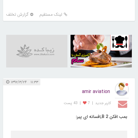
لینک مستقیم
گزارش تخلف
30249759
۱۱:۳۳ ۱۳۹۲/۳/۲۴
amir aviation
کاربر جديد
|
7
|
43 پست
بمب افکن B 2,افسانه ای پیر: