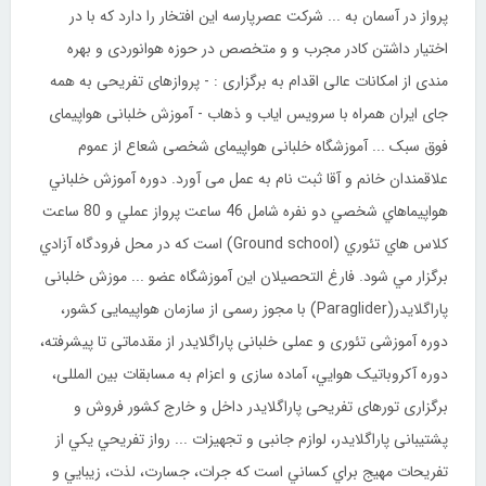
پرواز در آسمان به ... شرکت عصرپارسه این افتخار را دارد که با در
اختیار داشتن کادر مجرب و و متخصص در حوزه هوانوردی و بهره
مندی از امکانات عالی اقدام به برگزاری : - پروازهای تفریحی به همه
جای ایران همراه با سرویس ایاب و ذهاب - آموزش خلبانی هواپیمای
فوق سبک ... آموزشگاه خلبانی هواپیمای شخصی شعاع از عموم
علاقمندان خانم و آقا ثبت نام به عمل می آورد. دوره آموزش خلباني
هواپيماهاي شخصي دو نفره شامل 46 ساعت پرواز عملي و 80 ساعت
كلاس هاي تئوري (Ground school) است كه در محل فرودگاه آزادي
برگزار مي شود. فارغ التحصيلان اين آموزشگاه عضو ... موزش خلبانی
پاراگلایدر(Paraglider) با مجوز رسمی از سازمان هواپیمایی کشور،
دوره آموزشی تئوری و عملی خلبانی پاراگلایدر از مقدماتی تا پيشرفته،
دوره آکروباتيک هوايي، آماده سازی و اعزام به مسابقات بين المللی،
برگزاری تورهای تفریحی پاراگلایدر داخل و خارج کشور فروش و
پشتيبانی پاراگلايدر، لوازم جانبی و تجهیزات ... رواز تفريحي يکي از
تفريحات مهيج براي کساني است که جرات، جسارت، لذت، زيبايي و