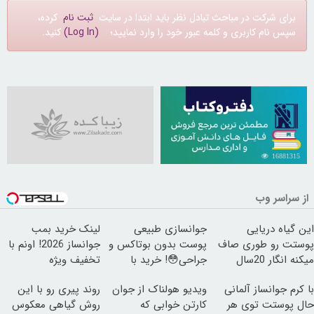
برای شرکت در مباحث تبادل نظر باید ابتدا در سایت
ثبت نام
کرده،
سپس نام کاربری و کلمه عبور خود را وارد نمایید؛
(Log In)
کنید.
16881315
از سراسر وب
این گیاه دریایی
جوانسازی طبیعی
لینک خرید بمب
پوستت رو طوری صاف
پوست بدون بوتاکس و
جوانساز 2026! اونم با
میکنه انگار 20سال
جراحی😳! خرید با
تخفیف ویژه
جوون شدی🔥
تخفیف ویژه
با کرم جوانساز آلمانی
ویدیو هولناک از جوان
روند پیری رو با این
حال پوستت توی هر
کارتن خوابی که
روش گیاهی معکوس