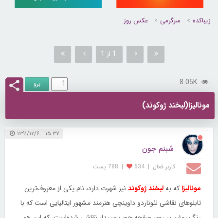
زیباکده
سرگرمی
عکس روز
1 از 1
8.05K
مونالیزا(لبخند ژوکوند)
۱۵:۳۷ ۱۳۹۱/۱۲/۶
شبنم جون
کاربر فعال
|
634
|
788 پست
مونالیزا
که به
لبخند ژوکوند
نیز شهرت دارد، نام یکی از معروف‌ترین
تابلوهای نقاشی لئوناردو داوینچی هنرمند مشهور ایتالیایی است که با
رنگ روغن بر روی صفحه چوب سپیدار نقاشی شده‌است، که این هم