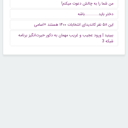
من شما را به چالش دعوت میکنم!
دختر باید............باشه
این ۵۸ نفر کاندیدای انتخابات ۱۴۰۰ هستند +اسامی
ببینید | ورود عجیب و غریب مهمان به دکور حیرت‌انگیز برنامه
شبکه 3
تماس با ما
تلفن : ۲۲۶۸۹۶۴۳ (۰۲۱)
شنبه تا چهارشنبه از ساعت 9 تا 5 منتظر شنیدن صدای گرم شما هستیم.
همچنین برای درج آگهی، مشاوره برای توسعه کسب و کارتان با ما تماس بگیرید.
ایمیل: info[@]zibakade[dot]com