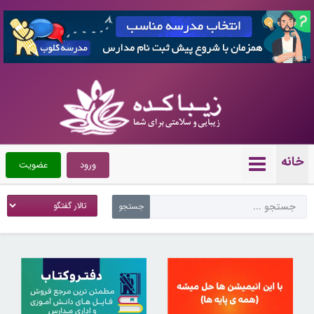
7359661
خانه
ورود
عضویت