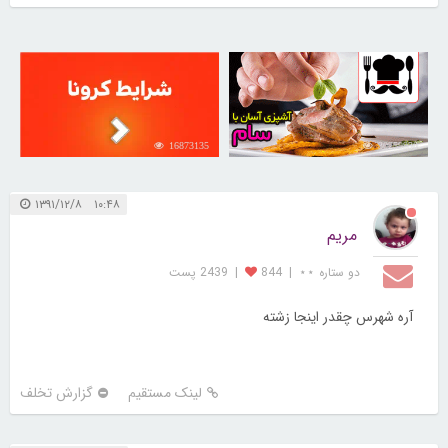
16873135
30259930
۱۰:۴۸ ۱۳۹۱/۱۲/۸
مریم
دو ستاره ⋆⋆
|
844
|
2439 پست
آره شهرس چقدر اینجا زشته
لینک مستقیم
گزارش تخلف