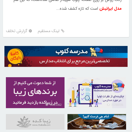
مدل ایرانیش
است که تازه کشف شده...
لینک مستقیم
گزارش تخلف
30821062
21733225
31045087