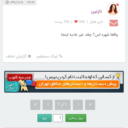
۲۳:۳۱ ۱۳۹۱/۱۲/۸
نازنین
کاربر فعال
|
330
|
750 پست
واقعا شهره اس؟ چقد غیر عادیه اینجا
لینک مستقیم
گزارش تخلف
1 از 1