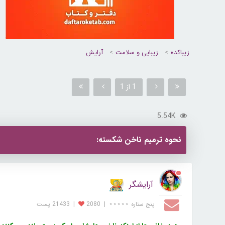
زیباکده
زیبایی و سلامت
آرایش
1 از 1
5.54K
نحوه ترمیم ناخن شکسته:
آرایشگر
پنج ستاره ⋆⋆⋆⋆⋆
|
2080
|
21433 پست