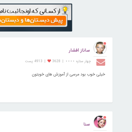
ساناز افشار
چهار ستاره ⋆⋆⋆⋆
|
3628
|
4913 پست
خیلی خوب بود مرسی از آموزش های خوبتون
سنا