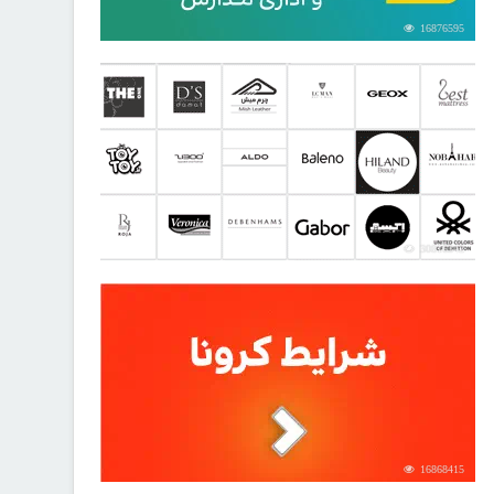
16876595
30816342
16868415