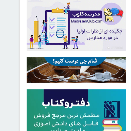
21728505
31040367