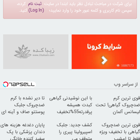
برای شرکت در مباحث تبادل نظر باید ابتدا در سایت
ثبت نام
کرده،
سپس نام کاربری و کلمه عبور خود را وارد نمایید؛
(Log In)
کنید.
16867173
از سراسر وب
قوی ترین کرم
با این نوشیدنی گیاهی
تا دیر نشده با کرم
ضدچروک گیاهی! تحت
کبدت همیشه
ضدچروک جلبک
لیسانس آلمان
پرقدرته55%تخفیف
پوستتو صاف و آینه ای
(40%تخفیف زمستانی)
کن!
قوی ترین ضدچروک
کشف جدید: جلبک
پایان دغدغه هزینه های
گیاهی با تخفیف ویژه
اسپیرولینا پیری را
دندان پزشکی با پک
فقط تا امشب
متوقف می
سفید کننده خانگی