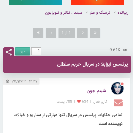
زیباکده
فرهنگ و هنر
سینما ، تئاتر و تلویزیون
1 از 1
9.61K
پرنسس ایزابلا در سریال حریم سلطان
۱۳:۳۷ ۱۳۹۱/۱۲/۱۳
شبنم جون
کاربر فعال
|
634
|
788 پست
تمامی حکایات پرنسس در سریال تنها عبارتی از سناریو و خیالات
نویسنده است!