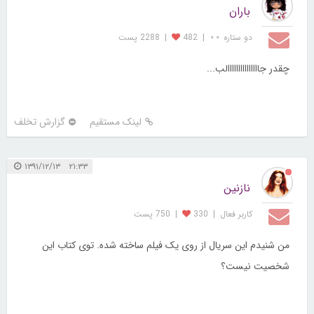
باران
دو ستاره ⋆⋆
|
482
|
2288 پست
چقدر جااااااااااااااالب...
لینک مستقیم
گزارش تخلف
۲۱:۳۳ ۱۳۹۱/۱۲/۱۳
نازنین
کاربر فعال
|
330
|
750 پست
من شنیدم این سریال از روی یک فیلم ساخته شده. توی کتاب این
شخصیت نیست؟