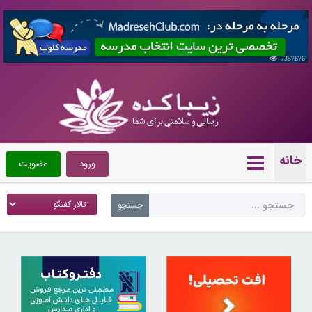
7357676
خانه
ورود
عضویت