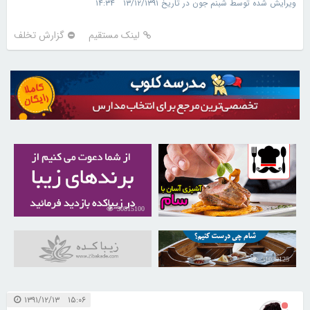
ویرایش شده توسط شبنم جون در تاریخ ۱۳/۱۲/۱۳۹۱ ۱۴:۳۴
لینک مستقیم
گزارش تخلف
30815100
30253968
31039125
۱۵:۰۶ ۱۳۹۱/۱۲/۱۳