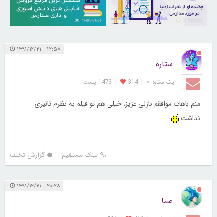
16875353
21727263
۱۲:۵۸ ۱۳۹۱/۱۲/۲۱
ستاره
یک ستاره ⋆
|
314
|
1473 پست
منم باهات موافقم نازلی عزیز، خیلی هم تو فیلم به نظرم تاثیری
نداشت
لینک مستقیم
گزارش تخلف
۲۰:۲۸ ۱۳۹۱/۱۲/۲۱
صبا